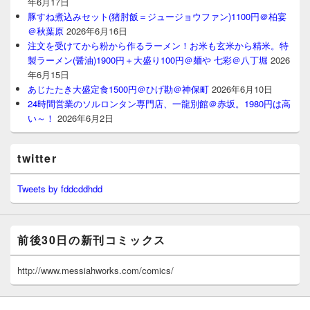
年6月17日
豚すね煮込みセット(猪肘飯＝ジュージョウファン)1100円＠柏宴
＠秋葉原
2026年6月16日
注文を受けてから粉から作るラーメン！お米も玄米から精米。特
製ラーメン(醤油)1900円＋大盛り100円＠麺や 七彩＠八丁堀
2026
年6月15日
あじたたき大盛定食1500円＠ひげ勘＠神保町
2026年6月10日
24時間営業のソルロンタン専門店、一龍別館＠赤坂。1980円は高
い～！
2026年6月2日
twitter
Tweets by fddcddhdd
前後30日の新刊コミックス
http://www.messiahworks.com/comics/