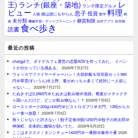
レ
王)
ランチ(銀座・築地)
ランチ限定グルメ
料理
ビュー
息子
投資
娘は誰にもやらん
人狼
数学
映
未分類
糖質制限
画
自作アプリ
自作物
機械学習・ディープラーニング
食べ歩き
読書
最近の投稿
chatgptで、ボドゲカフェ運営の恋愛ADVを作ってみた。 イベン
トが分かっている感ある。
2026年7月27日
ウォッカでファイヤーチャーハン！火焰炒飯＆坦坦面セット980
円＠翠雲(すいうん)＠上野。量がめっちゃ多くて絶対に一人前じ
ゃない…。
2026年7月27日
たぬきそば(L)990円＠たぬきは飲み物＠池袋。蕎麦がメチャクチ
ャ固いんだけど、どこが飲み物なん！？
2026年7月8日
ローストポーク200g1430円＠ビストロガブリ＠大門、13時からカ
レー食べ放題！
2026年7月6日
熱々じゃないと許さない！餃子定食(9個)1250円＠餃子の肉太郎＠
神保町、全体的に酸味が効いてた。
2026年6月23日
ここはオススメ！タンシチュー1400円＠一番館＠麻布十番
2026