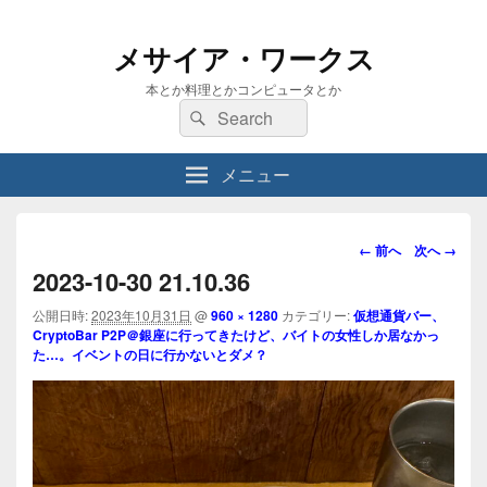
メサイア・ワークス
本とか料理とかコンピュータとか
検
検
索:
索
メニュー
画
← 前へ
次へ →
像
2023-10-30 21.10.36
ナ
ビ
公開日時:
2023年10月31日
@
960 × 1280
カテゴリー:
仮想通貨バー、
CryptoBar P2P＠銀座に行ってきたけど、バイトの女性しか居なかっ
ゲ
た…。イベントの日に行かないとダメ？
ー
シ
ョ
ン