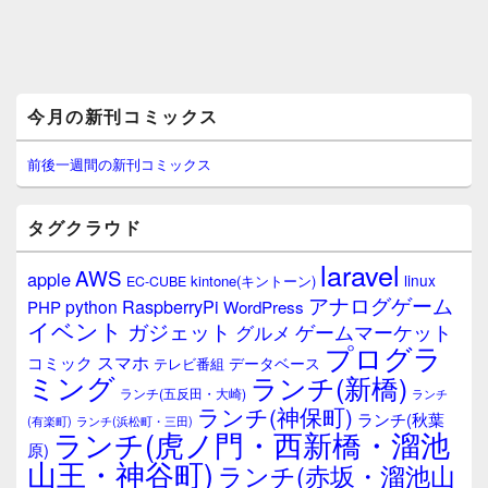
メ
今月の新刊コミックス
イ
ン
サ
前後一週間の新刊コミックス
イ
ド
バ
タグクラウド
ー
ウ
laravel
AWS
apple
ィ
linux
kintone(キントーン)
EC-CUBE
ジ
アナログゲーム
RaspberryPi
python
PHP
WordPress
ェ
イベント
ガジェット
ゲームマーケット
グルメ
ッ
プログラ
ト
スマホ
コミック
データベース
テレビ番組
エ
ミング
ランチ(新橋)
ランチ(五反田・大崎)
ランチ
リ
ランチ(神保町)
ア
ランチ(秋葉
(有楽町)
ランチ(浜松町・三田)
ランチ(虎ノ門・西新橋・溜池
原)
山王・神谷町)
ランチ(赤坂・溜池山