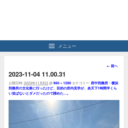
メニュー
画
← 前へ
像
2023-11-04 11.00.31
ナ
ビ
公開日時:
2023年11月6日
@
960 × 1280
カテゴリー:
府中刑務所・横浜
刑務所の文化祭に行ったけど、目的の所内見学が、炎天下1時間半くら
ゲ
い並ばないとダメだったので諦めた…。
ー
シ
ョ
ン