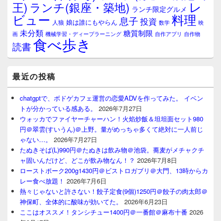
レ
王)
ランチ(銀座・築地)
ランチ限定グルメ
料理
ビュー
息子
投資
娘は誰にもやらん
人狼
数学
映
未分類
糖質制限
画
自作アプリ
自作物
機械学習・ディープラーニング
食べ歩き
読書
最近の投稿
chatgptで、ボドゲカフェ運営の恋愛ADVを作ってみた。 イベン
トが分かっている感ある。
2026年7月27日
ウォッカでファイヤーチャーハン！火焰炒飯＆坦坦面セット980
円＠翠雲(すいうん)＠上野。量がめっちゃ多くて絶対に一人前じ
ゃない…。
2026年7月27日
たぬきそば(L)990円＠たぬきは飲み物＠池袋。蕎麦がメチャクチ
ャ固いんだけど、どこが飲み物なん！？
2026年7月8日
ローストポーク200g1430円＠ビストロガブリ＠大門、13時からカ
レー食べ放題！
2026年7月6日
熱々じゃないと許さない！餃子定食(9個)1250円＠餃子の肉太郎＠
神保町、全体的に酸味が効いてた。
2026年6月23日
ここはオススメ！タンシチュー1400円＠一番館＠麻布十番
2026