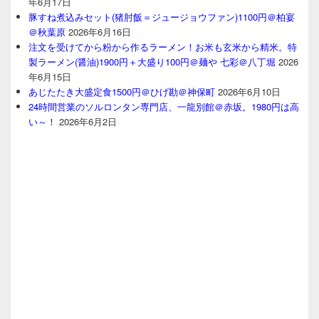
年6月17日
豚すね煮込みセット(猪肘飯＝ジュージョウファン)1100円＠柏宴
＠秋葉原
2026年6月16日
注文を受けてから粉から作るラーメン！お米も玄米から精米。特
製ラーメン(醤油)1900円＋大盛り100円＠麺や 七彩＠八丁堀
2026
年6月15日
あじたたき大盛定食1500円＠ひげ勘＠神保町
2026年6月10日
24時間営業のソルロンタン専門店、一龍別館＠赤坂。1980円は高
い～！
2026年6月2日