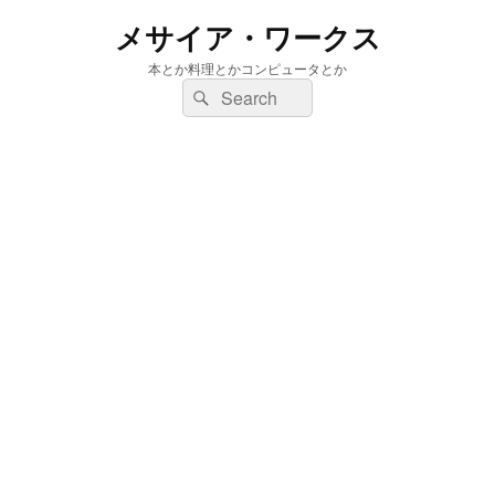
メサイア・ワークス
本とか料理とかコンピュータとか
検
検
索:
索