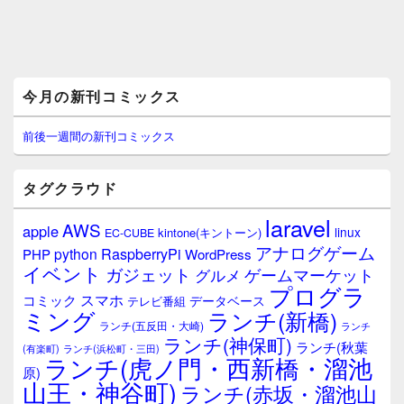
メ
今月の新刊コミックス
イ
ン
サ
前後一週間の新刊コミックス
イ
ド
バ
タグクラウド
ー
ウ
laravel
AWS
apple
ィ
linux
kintone(キントーン)
EC-CUBE
ジ
アナログゲーム
RaspberryPi
python
PHP
WordPress
ェ
イベント
ガジェット
ゲームマーケット
グルメ
ッ
プログラ
ト
スマホ
コミック
データベース
テレビ番組
エ
ミング
ランチ(新橋)
ランチ(五反田・大崎)
ランチ
リ
ランチ(神保町)
ア
ランチ(秋葉
(有楽町)
ランチ(浜松町・三田)
ランチ(虎ノ門・西新橋・溜池
原)
山王・神谷町)
ランチ(赤坂・溜池山