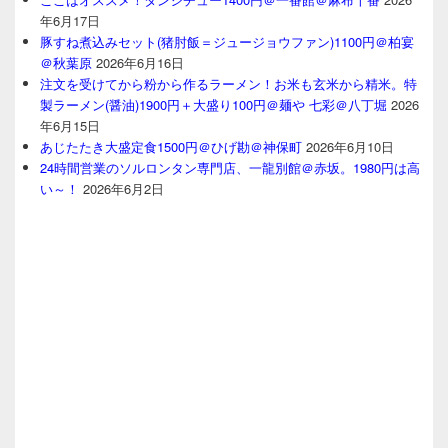
年6月17日
豚すね煮込みセット(猪肘飯＝ジュージョウファン)1100円＠柏宴
＠秋葉原
2026年6月16日
注文を受けてから粉から作るラーメン！お米も玄米から精米。特
製ラーメン(醤油)1900円＋大盛り100円＠麺や 七彩＠八丁堀
2026
年6月15日
あじたたき大盛定食1500円＠ひげ勘＠神保町
2026年6月10日
24時間営業のソルロンタン専門店、一龍別館＠赤坂。1980円は高
い～！
2026年6月2日