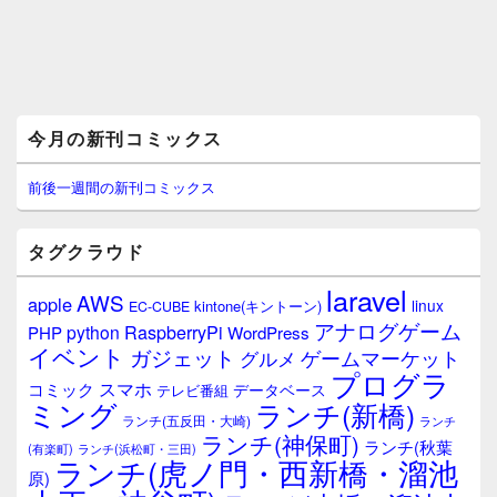
メ
今月の新刊コミックス
イ
ン
サ
前後一週間の新刊コミックス
イ
ド
バ
タグクラウド
ー
ウ
laravel
AWS
apple
ィ
linux
kintone(キントーン)
EC-CUBE
ジ
アナログゲーム
RaspberryPi
python
PHP
WordPress
ェ
イベント
ガジェット
ゲームマーケット
グルメ
ッ
プログラ
ト
スマホ
コミック
データベース
テレビ番組
エ
ミング
ランチ(新橋)
ランチ(五反田・大崎)
ランチ
リ
ランチ(神保町)
ア
ランチ(秋葉
(有楽町)
ランチ(浜松町・三田)
ランチ(虎ノ門・西新橋・溜池
原)