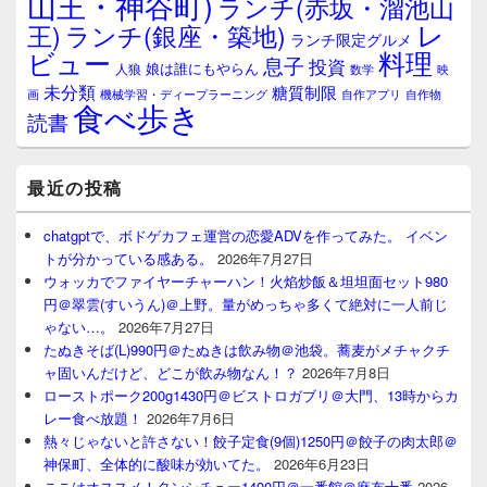
山王・神谷町)
ランチ(赤坂・溜池山
レ
王)
ランチ(銀座・築地)
ランチ限定グルメ
料理
ビュー
息子
投資
娘は誰にもやらん
人狼
数学
映
未分類
糖質制限
画
自作アプリ
自作物
機械学習・ディープラーニング
食べ歩き
読書
最近の投稿
chatgptで、ボドゲカフェ運営の恋愛ADVを作ってみた。 イベン
トが分かっている感ある。
2026年7月27日
ウォッカでファイヤーチャーハン！火焰炒飯＆坦坦面セット980
円＠翠雲(すいうん)＠上野。量がめっちゃ多くて絶対に一人前じ
ゃない…。
2026年7月27日
たぬきそば(L)990円＠たぬきは飲み物＠池袋。蕎麦がメチャクチ
ャ固いんだけど、どこが飲み物なん！？
2026年7月8日
ローストポーク200g1430円＠ビストロガブリ＠大門、13時からカ
レー食べ放題！
2026年7月6日
熱々じゃないと許さない！餃子定食(9個)1250円＠餃子の肉太郎＠
神保町、全体的に酸味が効いてた。
2026年6月23日
ここはオススメ！タンシチュー1400円＠一番館＠麻布十番
2026