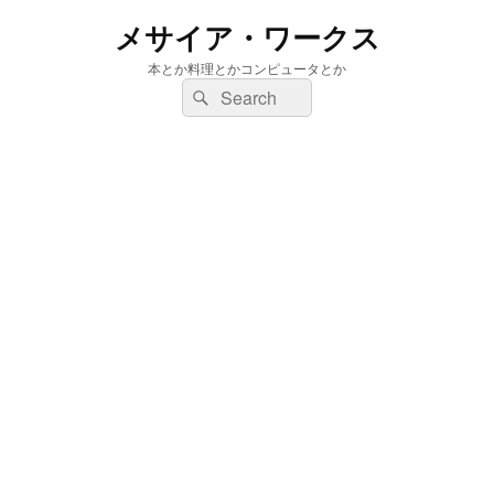
メサイア・ワークス
本とか料理とかコンピュータとか
検
検
索:
索