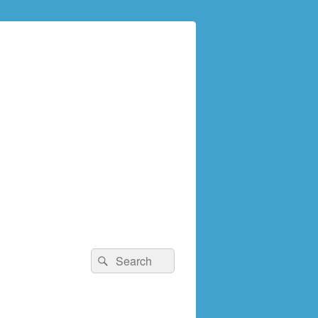
検
検
索:
索