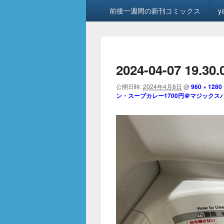
メ
前後一週間の新刊コミックス
y
イ
ン
メ
ニ
ュ
2024-04-07 19.30.
ー
公開日時:
2024年4月8日
@
960 × 1280
ン・スープカレー1700円＠マジックスパ