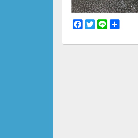
F
T
Li
共
a
wi
n
有
c
tt
e
e
er
b
o
o
k