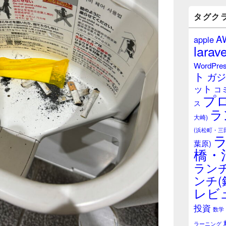
バ
ー
タグク
ウ
ィ
A
apple
ジ
larave
ェ
ッ
WordPre
ト
ト
ガジ
エ
ット
リ
コ
プ
ア
ス
ラ
大崎)
(浜松町・三
葉原)
橋・
ランチ
ンチ(
レビ
投資
数学
ラーニング