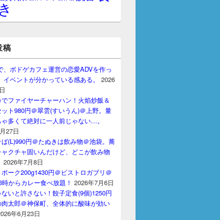
き
投稿
gptで、ボドゲカフェ運営の恋愛ADVを作っ
。 イベントが分かっている感ある。
2026
7日
カでファイヤーチャーハン！火焰炒飯＆
ット980円＠翠雲(すいうん)＠上野。量
ちゃ多くて絶対に一人前じゃない…。
7月27日
ば(L)990円＠たぬきは飲み物＠池袋。蕎
チャクチャ固いんだけど、どこが飲み物
？
2026年7月8日
ポーク200g1430円＠ビストロガブリ＠
3時からカレー食べ放題！
2026年7月6日
ないと許さない！餃子定食(9個)1250円
の肉太郎＠神保町、全体的に酸味が効い
2026年6月23日