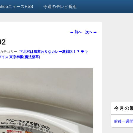
ahooニュースRSS
今週のテレビ番組
画
← 前へ
次へ →
像
02
ナ
ビ
カテゴリー:
下北沢は風変わりなカレー激戦区！？ チキ
ゲ
イス 東京御殿(魔法薬草)
ー
シ
ョ
ン
メ
今月の
イ
ン
サ
前後一週
イ
ド