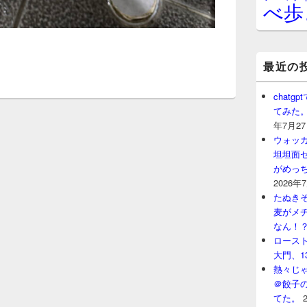
べ歩
最近の
chat
てみた
年7月2
ウォッ
坦坦面セ
がめっ
2026年
たぬきそ
麦がメ
なん！
ロースト
大門、1
熱々じゃ
＠餃子
てた。