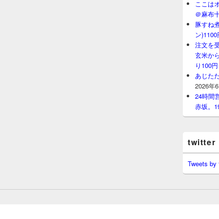
ここはオ
＠麻布
豚すね
ン)11
注文を
玄米から
り100
あじたた
2026年
24時
赤坂。1
twitter
Tweets by