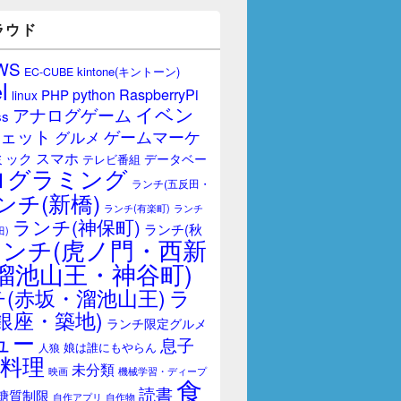
ラウド
WS
kintone(キントーン)
EC-CUBE
l
RaspberryPi
python
PHP
linux
イベン
アナログゲーム
ss
ェット
ゲームマーケ
グルメ
スマホ
ミック
データベー
テレビ番組
ログラミング
ランチ(五反田・
ンチ(新橋)
ランチ(有楽町)
ランチ
ランチ(神保町)
ランチ(秋
田)
ランチ(虎ノ門・西新
溜池山王・神谷町)
(赤坂・溜池山王)
ラ
銀座・築地)
ランチ限定グルメ
ュー
息子
娘は誰にもやらん
人狼
料理
未分類
映画
機械学習・ディープ
食
読書
糖質制限
自作アプリ
自作物