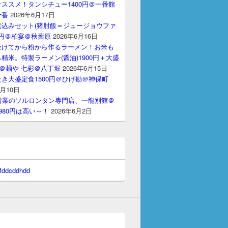
ススメ！タンシチュー1400円＠一番館
十番
2026年6月17日
煮込みセット(猪肘飯＝ジュージョウファ
00円＠柏宴＠秋葉原
2026年6月16日
受けてから粉から作るラーメン！お米も
精米。特製ラーメン(醤油)1900円＋大盛
円＠麺や 七彩＠八丁堀
2026年6月15日
き大盛定食1500円＠ひげ勘＠神保町
6月10日
間営業のソルロンタン専門店、一龍別館＠
980円は高い～！
2026年6月2日
 fddcddhdd