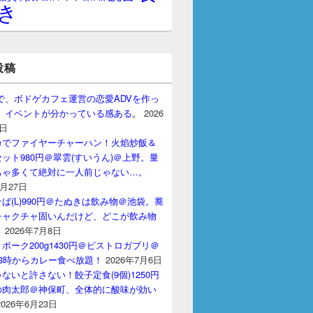
き
投稿
gptで、ボドゲカフェ運営の恋愛ADVを作っ
。 イベントが分かっている感ある。
2026
7日
カでファイヤーチャーハン！火焰炒飯＆
ット980円＠翠雲(すいうん)＠上野。量
ちゃ多くて絶対に一人前じゃない…。
7月27日
ば(L)990円＠たぬきは飲み物＠池袋。蕎
チャクチャ固いんだけど、どこが飲み物
？
2026年7月8日
ポーク200g1430円＠ビストロガブリ＠
3時からカレー食べ放題！
2026年7月6日
ないと許さない！餃子定食(9個)1250円
の肉太郎＠神保町、全体的に酸味が効い
2026年6月23日