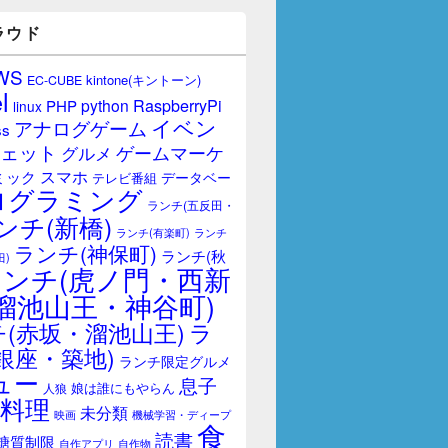
ラウド
WS
kintone(キントーン)
EC-CUBE
-->
l
RaspberryPi
python
PHP
linux
イベン
アナログゲーム
ss
ェット
ゲームマーケ
グルメ
スマホ
ミック
データベー
テレビ番組
ログラミング
ランチ(五反田・
ンチ(新橋)
ランチ(有楽町)
ランチ
ランチ(神保町)
ランチ(秋
田)
ランチ(虎ノ門・西新
溜池山王・神谷町)
(赤坂・溜池山王)
ラ
銀座・築地)
ランチ限定グルメ
ュー
息子
娘は誰にもやらん
人狼
料理
未分類
映画
機械学習・ディープ
食
読書
糖質制限
自作アプリ
自作物