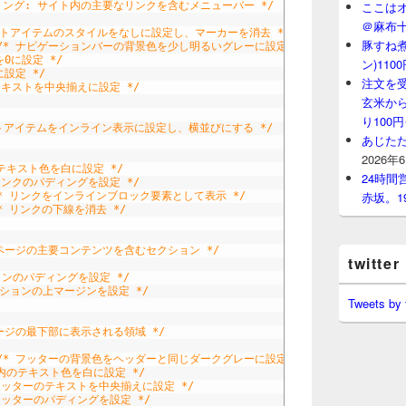
ここはオ
リング: サイト内の主要なリンクを含むメニューバー */
＠麻布
ストアイテムのスタイルをなしに設定し、マーカーを消去 */
豚すね
/* ナビゲーションバーの背景色を少し明るいグレーに設定 */
を0に設定 */
ン)11
に設定 */
注文を
テキストを中央揃えに設定 */
玄米から
り100
ストアイテムをインライン表示に設定し、横並びにする */
あじたた
2026年
テキスト色を白に設定 */
24時
リンクのパディングを設定 */
赤坂。1
* リンクをインラインブロック要素として表示 */
* リンクの下線を消去 */
 ページの主要コンテンツを含むセクション */
twitter
ョンのパディングを設定 */
クションの上マージンを設定 */
Tweets by
ージの最下部に表示される領域 */
/* フッターの背景色をヘッダーと同じダークグレーに設定 */
ー内のテキスト色を白に設定 */
 フッターのテキストを中央揃えに設定 */
フッターのパディングを設定 */