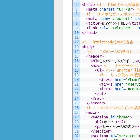
o
4
<head>
<!-- htmlのヘッダ宣言
o
5
<meta 
charset
=
"UTF-8"
>
<
6
<!-- スマホなどレスポンシ
k
7
<meta 
name
=
"viewport"
co
8
<title>
初めてのHTML5
</tit
9
<link 
rel
=
"stylesheet"
h
10
</head>
11
12
<!-- htmlのbody(本体)宣言 --
13
<body>
14
<!-- このページの見出し --
15
<header>
16
<h1>
このページのタイトル
<
17
<nav>
<!-- ナビゲーシ
18
<ul>
<!-- unorder 
19
<!-- リンク先をid指
20
<li>
<a 
href
=
"#home
21
<li>
<a 
href
=
"#serv
22
<li>
<a 
href
=
"#cont
23
</ul>
24
</nav>
25
</header>
26
<!-- このページのメインの内容
27
<main>
28
<section 
id
=
"home"
>
29
<h2>
ホーム
</h2>
30
<p>
ホームページの内容
</
31
</section>
32
<section 
id
=
"services"