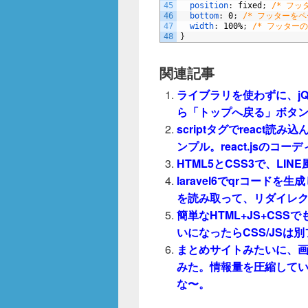
45
position
:
fixed
;
/* フッ
46
bottom
:
0
;
/* フッターをペ
47
width
:
100%
;
/* フッター
48
}
関連記事
ライブラリを使わずに、jQ
ら「トップへ戻る」ボタ
scriptタグでreact
ンプル。react.jsの
HTML5とCSS3で、LI
laravel6でqrコードを生
を読み取って、リダイレ
簡単なHTML+JS+CS
いになったらCSS/JSは
まとめサイトみたいに、
みた。情報量を圧縮して
な〜。