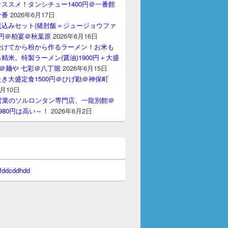
ススメ！タンシチュー1400円＠一番館
十番
2026年6月17日
煮込みセット(猪肘飯＝ジュージョウファ
00円＠柏宴＠秋葉原
2026年6月16日
受けてから粉から作るラーメン！お米も
精米。特製ラーメン(醤油)1900円＋大盛
円＠麺や 七彩＠八丁堀
2026年6月15日
き大盛定食1500円＠ひげ勘＠神保町
6月10日
間営業のソルロンタン専門店、一龍別館＠
980円は高い～！
2026年6月2日
 fddcddhdd