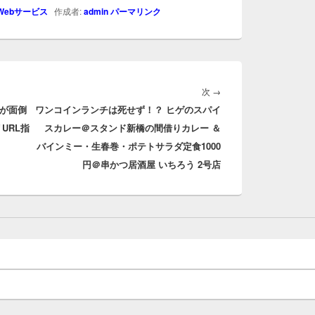
Webサービス
作成者:
admin
パーマリンク
次
次
→
のが面倒
ワンコインランチは死せず！？ ヒゲのスパイ
の
URL指
スカレー＠スタンド新橋の間借りカレー ＆
投
バインミー・生春巻・ポテトサラダ定食1000
稿:
円＠串かつ居酒屋 いちろう 2号店