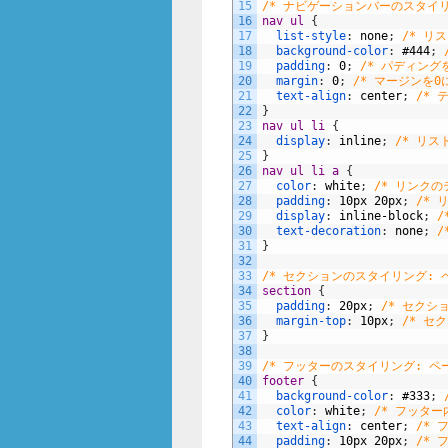
15
/* ナビゲーションバーのスタイ
16
nav ul 
{
17
list-style
:
none
;
/* リ
18
background-color
:
#444
;
19
padding
:
0
;
/* パディング
20
margin
:
0
;
/* マージンを0
21
text-align
:
center
;
/* 
22
}
23
nav ul li 
{
24
display
:
inline
;
/* リ
25
}
26
nav ul li a 
{
27
color
:
white
;
/* リンクの
28
padding
:
10px
20px
;
/* 
29
display
:
inline-block
;
/
30
text-decoration
:
none
;
/
31
}
32
33
/* セクションのスタイリング:
34
section 
{
35
padding
:
20px
;
/* セクシ
36
margin-top
:
10px
;
/* セ
37
}
38
39
/* フッターのスタイリング: ペ
40
footer 
{
41
background-color
:
#333
;
42
color
:
white
;
/* フッタ
43
text-align
:
center
;
/*
44
padding
:
10px
20px
;
/* 