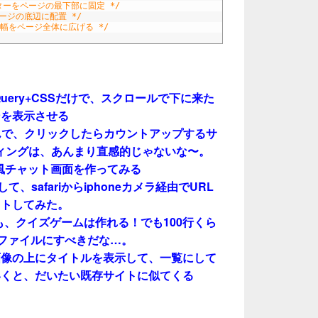
ターをページの最下部に固定 */
ージの底辺に配置 */
の幅をページ全体に広げる */
uery+CSSだけで、スクロールで下に来た
ンを表示させる
読み込んで、クリックしたらカウントアップするサ
コーディングは、あんまり直感的じゃないな〜。
NE風チャット画面を作ってみる
成して、safariからiphoneカメラ経由でURL
クトしてみた。
Sでも、クイズゲームは作れる！でも100行くら
別ファイルにすべきだな…。
画像の上にタイトルを表示して、一覧にして
いくと、だいたい既存サイトに似てくる