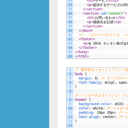
33
<h2>
サービス
</h2>
34
<p>
提供するサービスの内
35
</section>
36
<section 
id
=
"contact"
>
37
<h2>
お問い合わせ
</h2>
38
<p>
連絡先を記述
</p>
39
</section>
40
</main>
41
<!-- このページのフッタ -->
42
<footer>
43
<p>
@ 2024 オレオレ株式会社 
44
</footer>
45
</body>
46
</html>
1
/* 基本的なリセットとフォント設
2
body 
{
3
margin
:
0
;
/* すべてのマー
4
font-family
:
Arial,
sans
5
}
6
7
/* ヘッダーのスタイリング: ウ
8
header 
{
9
background-color
:
#333
;
10
color
:
white
;
/* ヘッダ
11
padding
:
10px
20px
;
/* 
12
text-align
:
center
;
/*
13
}
14