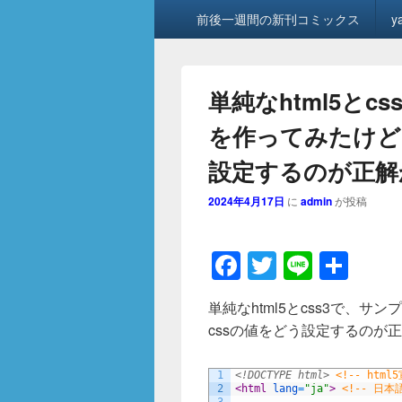
メ
前後一週間の新刊コミックス
y
イ
ン
メ
ニ
単純なhtml5と
ュ
ー
を作ってみたけど
設定するのが正解
2024年4月17日
に
admin
が投稿
F
T
Li
共
a
wi
n
有
単純なhtml5とcss3で、
c
tt
e
cssの値をどう設定するのが
e
er
b
1
<!DOCTYPE html>
<!-- html
2
<html 
lang
=
"ja"
>
<!-- 日本
3