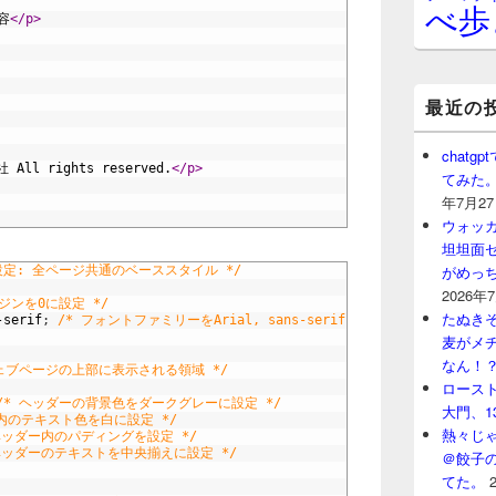
べ歩
容
</p>
最近の
chat
All rights reserved.
</p>
てみた
年7月2
ウォッ
坦坦面セ
がめっ
定: 全ページ共通のベーススタイル */
2026年
ジンを0に設定 */
たぬきそ
-serif
;
/* フォントファミリーをArial, sans-serifに設定 */
麦がメ
なん！
ェブページの上部に表示される領域 */
ロースト
/* ヘッダーの背景色をダークグレーに設定 */
大門、1
ー内のテキスト色を白に設定 */
熱々じゃ
ヘッダー内のパディングを設定 */
 ヘッダーのテキストを中央揃えに設定 */
＠餃子
てた。