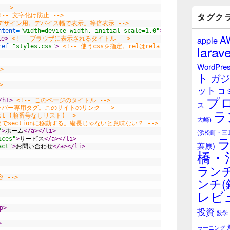
バ
 -->
ー
タグク
!-- 文字化け防止 -->
ウ
ブデザイン用。デバイス幅で表示。等倍表示 -->
ntent
=
"width=device-width, initial-scale=1.0"
>
ィ
A
apple
le>
<!-- ブラウザに表示されるタイトル -->
ジ
ref
=
"styles.css"
>
<!-- 使うcssを指定。relはrelationship(関係性)の略 
larave
ェ
ッ
WordPre
ト
>
ト
ガジ
エ
>
ット
リ
コ
プ
ア
/h1>
<!-- このページのタイトル -->
ス
ョンバー専用タグ。このサイトのリンク -->
ラ
list (順番号なしリスト)-->
大崎)
定でsectionに移動する。縦長じゃないと意味ない？ -->
"
>
ホーム
</a>
</li>
(浜松町・三
ices"
>
サービス
</a>
</li>
葉原)
act"
>
お問い合わせ
</a>
</li>
橋・
ランチ
 -->
ンチ(
レビ
p>
投資
数学
>
ラーニング