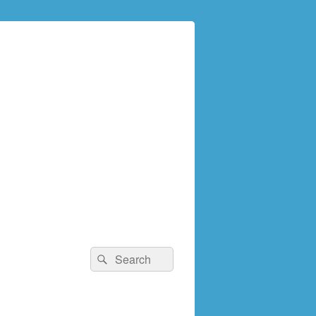
検
検
索:
索