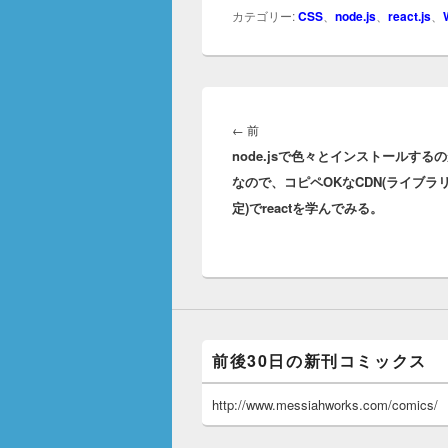
カテゴリー:
CSS
、
node.js
、
react.js
、
投
稿
前
←
前
ナ
node.jsで色々とインストールする
の
ビ
なので、コピペOKなCDN(ライブラリ
投
ゲ
定)でreactを学んでみる。
稿:
ー
シ
ョ
ン
前後30日の新刊コミックス
http://www.messiahworks.com/comics/