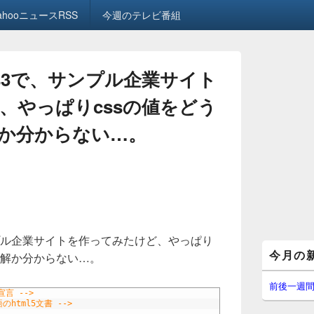
ahooニュースRSS
今週のテレビ番組
css3で、サンプル企業サイト
、やっぱりcssの値をどう
か分からない…。
サンプル企業サイトを作ってみたけど、やっぱり
メ
今月の
正解か分からない…。
イ
ン
サ
前後一週
5宣言 -->
イ
語のhtml5文書 -->
ド