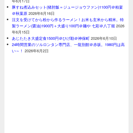
年6月17日
豚すね煮込みセット(猪肘飯＝ジュージョウファン)1100円＠柏宴
＠秋葉原
2026年6月16日
注文を受けてから粉から作るラーメン！お米も玄米から精米。特
製ラーメン(醤油)1900円＋大盛り100円＠麺や 七彩＠八丁堀
2026
年6月15日
あじたたき大盛定食1500円＠ひげ勘＠神保町
2026年6月10日
24時間営業のソルロンタン専門店、一龍別館＠赤坂。1980円は高
い～！
2026年6月2日