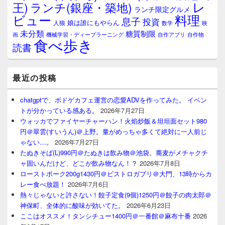
レ
王)
ランチ(銀座・築地)
ランチ限定グルメ
料理
ビュー
息子
投資
娘は誰にもやらん
人狼
数学
映
未分類
糖質制限
画
自作アプリ
自作物
機械学習・ディープラーニング
食べ歩き
読書
最近の投稿
chatgptで、ボドゲカフェ運営の恋愛ADVを作ってみた。 イベン
トが分かっている感ある。
2026年7月27日
ウォッカでファイヤーチャーハン！火焰炒飯＆坦坦面セット980
円＠翠雲(すいうん)＠上野。量がめっちゃ多くて絶対に一人前じ
ゃない…。
2026年7月27日
たぬきそば(L)990円＠たぬきは飲み物＠池袋。蕎麦がメチャクチ
ャ固いんだけど、どこが飲み物なん！？
2026年7月8日
ローストポーク200g1430円＠ビストロガブリ＠大門、13時からカ
レー食べ放題！
2026年7月6日
熱々じゃないと許さない！餃子定食(9個)1250円＠餃子の肉太郎＠
神保町、全体的に酸味が効いてた。
2026年6月23日
ここはオススメ！タンシチュー1400円＠一番館＠麻布十番
2026