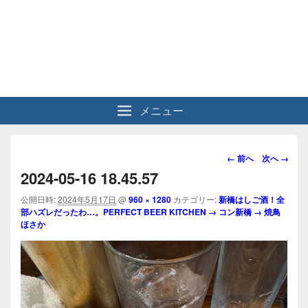
メニュー
画
← 前へ
次へ →
像
2024-05-16 18.45.57
ナ
ビ
公開日時:
2024年5月17日
@
960 × 1280
カテゴリー:
新橋はしご酒！全
部ハズレだったわ…。PERFECT BEER KITCHEN → コン新橋 → 焼鳥
ゲ
ほさか
ー
シ
ョ
ン