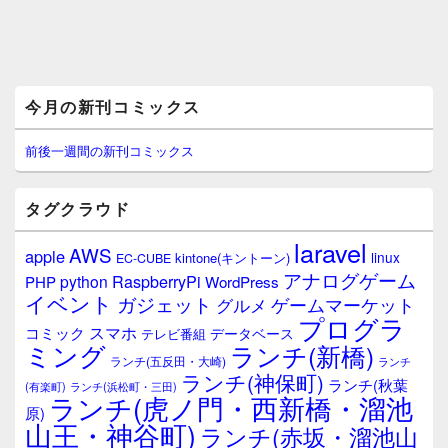
メ
今月の新刊コミックス
イ
ン
サ
前後一週間の新刊コミックス
イ
ド
バ
タグクラウド
ー
ウ
laravel
AWS
apple
ィ
linux
kintone(キントーン)
EC-CUBE
ジ
アナログゲーム
RaspberryPi
python
PHP
WordPress
ェ
イベント
ガジェット
ゲームマーケット
グルメ
ッ
プログラ
ト
スマホ
コミック
データベース
テレビ番組
エ
ミング
ランチ(新橋)
ランチ(五反田・大崎)
ランチ
リ
ランチ(神保町)
ア
ランチ(秋葉
(有楽町)
ランチ(浜松町・三田)
ランチ(虎ノ門・西新橋・溜池
原)
山王・神谷町)
ランチ(赤坂・溜池山