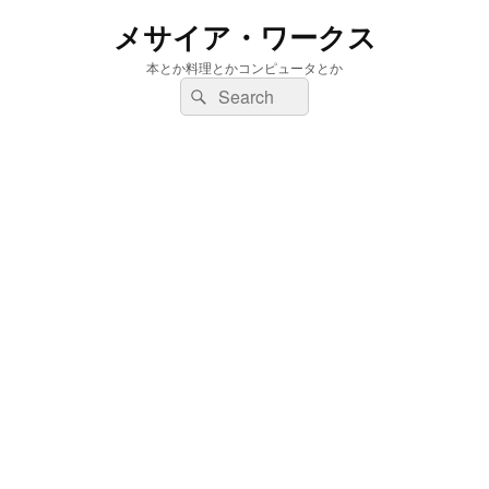
メサイア・ワークス
本とか料理とかコンピュータとか
検
検
索:
索