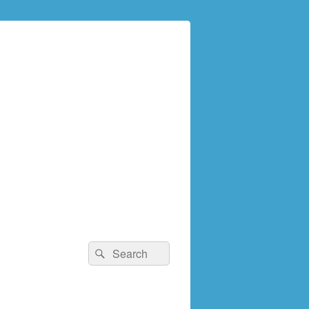
検
検
索:
索