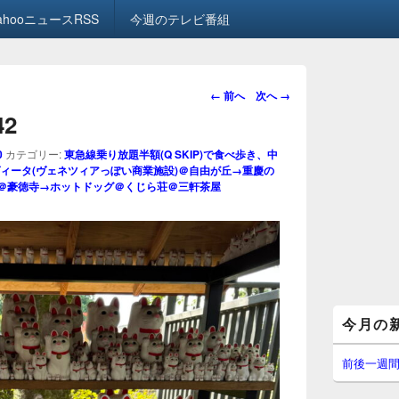
ahooニュースRSS
今週のテレビ番組
画
← 前へ
次へ →
像
42
ナ
ビ
0
カテゴリー:
東急線乗り放題半額(Q SKIP)で食べ歩き、中
ゲ
ィータ(ヴェネツィアっぽい商業施設)＠自由が丘→重慶の
)＠豪徳寺→ホットドッグ＠くじら荘＠三軒茶屋
ー
シ
ョ
ン
メ
今月の
イ
ン
サ
前後一週
イ
ド