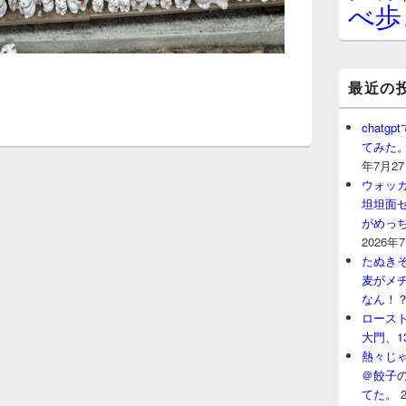
べ歩
最近の
chat
てみた
年7月2
ウォッ
坦坦面セ
がめっ
2026年
たぬきそ
麦がメ
なん！
ロースト
大門、1
熱々じゃ
＠餃子
てた。