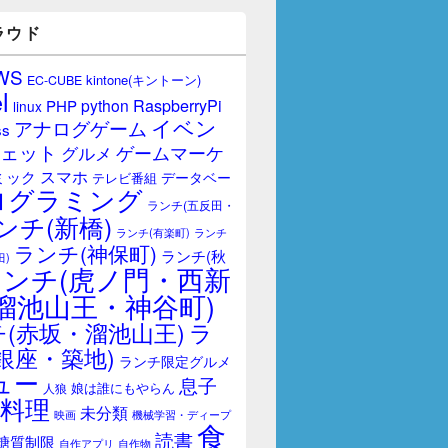
ラウド
WS
kintone(キントーン)
EC-CUBE
l
RaspberryPi
python
PHP
linux
イベン
アナログゲーム
ss
ェット
ゲームマーケ
グルメ
スマホ
ミック
データベー
テレビ番組
ログラミング
ランチ(五反田・
ンチ(新橋)
ランチ(有楽町)
ランチ
ランチ(神保町)
ランチ(秋
田)
ランチ(虎ノ門・西新
溜池山王・神谷町)
(赤坂・溜池山王)
ラ
銀座・築地)
ランチ限定グルメ
ュー
息子
娘は誰にもやらん
人狼
料理
未分類
映画
機械学習・ディープ
食
読書
糖質制限
自作アプリ
自作物