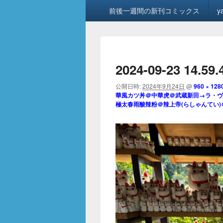
メ
前後一週間の新刊コミックス
y
イ
ン
メ
ニ
ュ
2024-09-23 14.59.
ー
公開日時:
2024年9月24日
@
960 × 128
華風カツ丼＠中華虎＠武蔵新田→ラ・ヴ
極太春雨酸辣粉＠辣上帝(らしゃんてい