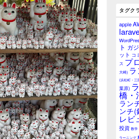
バ
ー
タグク
ウ
ィ
A
apple
ジ
larave
ェ
ッ
WordPre
ト
ト
ガジ
エ
ット
リ
コ
プ
ア
ス
ラ
大崎)
(浜松町・三
葉原)
橋・
ランチ
ンチ(
レビ
投資
数学
ラーニング