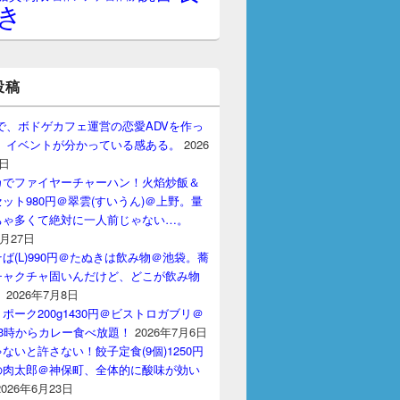
き
投稿
gptで、ボドゲカフェ運営の恋愛ADVを作っ
。 イベントが分かっている感ある。
2026
7日
カでファイヤーチャーハン！火焰炒飯＆
ット980円＠翠雲(すいうん)＠上野。量
ちゃ多くて絶対に一人前じゃない…。
7月27日
ば(L)990円＠たぬきは飲み物＠池袋。蕎
チャクチャ固いんだけど、どこが飲み物
？
2026年7月8日
ポーク200g1430円＠ビストロガブリ＠
3時からカレー食べ放題！
2026年7月6日
ないと許さない！餃子定食(9個)1250円
の肉太郎＠神保町、全体的に酸味が効い
2026年6月23日