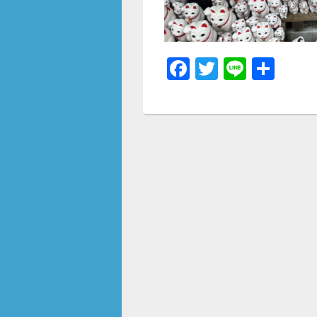
F
T
Li
共
a
wi
n
有
c
tt
e
e
er
b
o
o
k