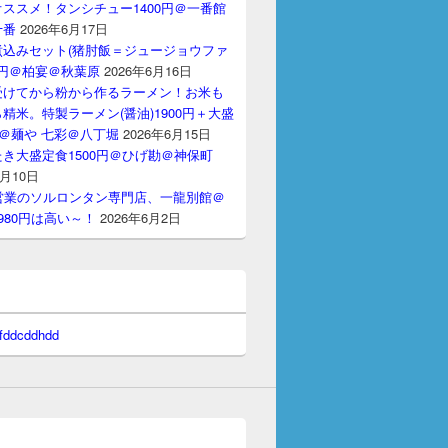
ススメ！タンシチュー1400円＠一番館
十番
2026年6月17日
煮込みセット(猪肘飯＝ジュージョウファ
00円＠柏宴＠秋葉原
2026年6月16日
受けてから粉から作るラーメン！お米も
精米。特製ラーメン(醤油)1900円＋大盛
円＠麺や 七彩＠八丁堀
2026年6月15日
き大盛定食1500円＠ひげ勘＠神保町
6月10日
間営業のソルロンタン専門店、一龍別館＠
980円は高い～！
2026年6月2日
 fddcddhdd