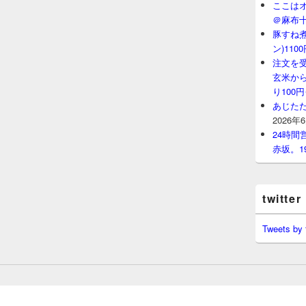
ここはオ
＠麻布
豚すね
ン)11
注文を
玄米から
り100
あじたた
2026年
24時
赤坂。1
twitter
Tweets by