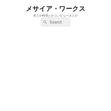
メサイア・ワークス
本とか料理とかコンピュータとか
検
検
索:
索