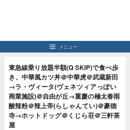
メニュー
東急線乗り放題半額(Q SKIP)で食べ歩
き、中華風カツ丼＠中華虎＠武蔵新田
→ラ・ヴィータ(ヴェネツィアっぽい
商業施設)＠自由が丘→重慶の極太春雨
酸辣粉＠辣上帝(らしゃんてい)＠豪徳
寺→ホットドッグ＠くじら荘＠三軒茶
屋