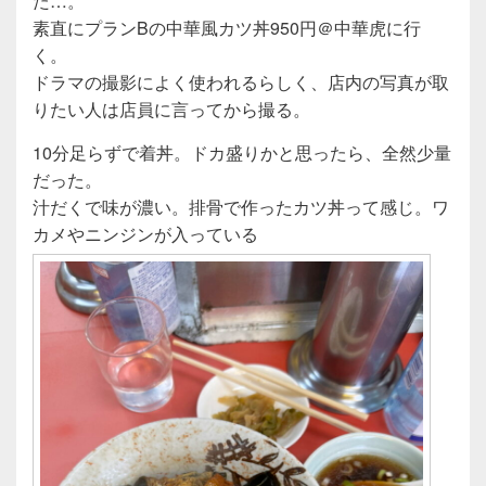
た…。
素直にプランBの中華風カツ丼950円＠中華虎に行
く。
ドラマの撮影によく使われるらしく、店内の写真が取
りたい人は店員に言ってから撮る。
10分足らずで着丼。ドカ盛りかと思ったら、全然少量
だった。
汁だくで味が濃い。排骨で作ったカツ丼って感じ。ワ
カメやニンジンが入っている