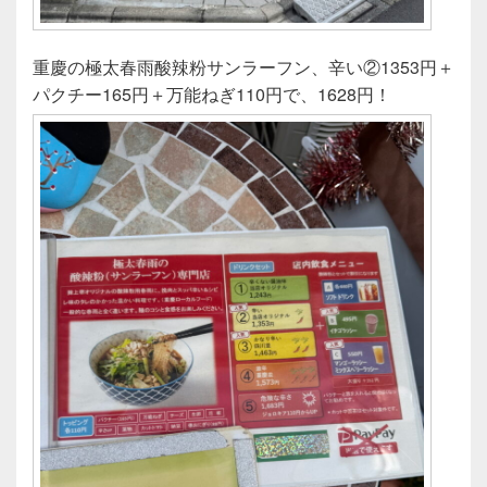
重慶の極太春雨酸辣粉サンラーフン、辛い②1353円＋
パクチー165円＋万能ねぎ110円で、1628円！