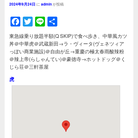
2024年9月24日
に
admin
が投稿
F
T
Li
共
a
wi
n
有
東急線乗り放題半額(Q SKIP)で食べ歩き、中華風カツ
c
tt
e
丼＠中華虎＠武蔵新田→ラ・ヴィータ(ヴェネツィア
e
er
っぽい商業施設)＠自由が丘→重慶の極太春雨酸辣粉
b
＠辣上帝(らしゃんてい)＠豪徳寺→ホットドッグ＠く
じら荘＠三軒茶屋
o
o
虎
k