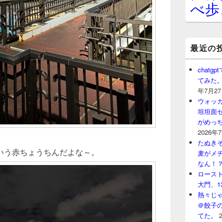
べ歩
最近の
chat
てみた
年7月2
ウォッ
坦坦面セ
がめっ
2026年
たぬきそ
いう赤ちょうちんだよな～。
麦がメ
なん！
ロースト
大門、1
熱々じゃ
＠餃子
てた。