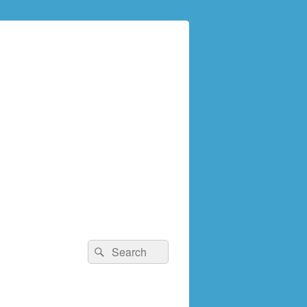
検
検
索:
索