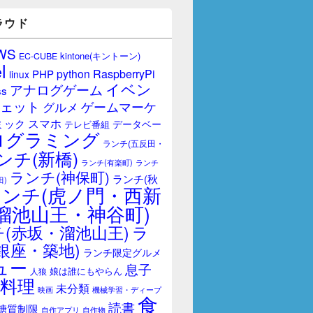
ラウド
WS
kintone(キントーン)
EC-CUBE
l
RaspberryPi
python
PHP
linux
イベン
アナログゲーム
ss
ェット
ゲームマーケ
グルメ
スマホ
ミック
データベー
テレビ番組
ログラミング
ランチ(五反田・
ンチ(新橋)
ランチ(有楽町)
ランチ
ランチ(神保町)
ランチ(秋
田)
ランチ(虎ノ門・西新
溜池山王・神谷町)
(赤坂・溜池山王)
ラ
銀座・築地)
ランチ限定グルメ
ュー
息子
娘は誰にもやらん
人狼
料理
未分類
映画
機械学習・ディープ
食
読書
糖質制限
自作アプリ
自作物