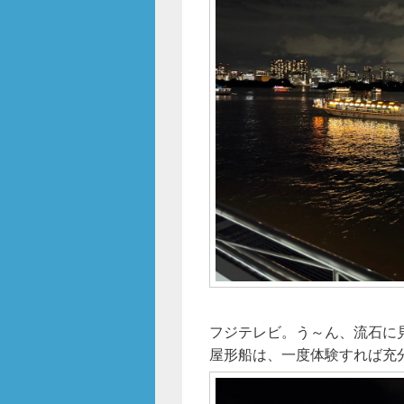
フジテレビ。う～ん、流石に見
屋形船は、一度体験すれば充