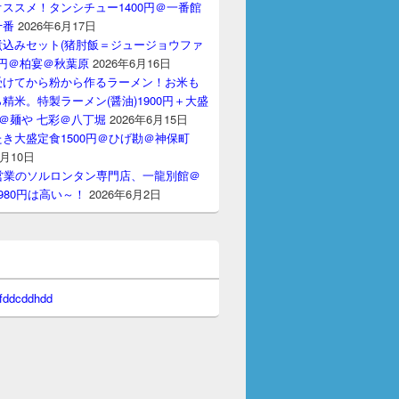
ススメ！タンシチュー1400円＠一番館
十番
2026年6月17日
煮込みセット(猪肘飯＝ジュージョウファ
00円＠柏宴＠秋葉原
2026年6月16日
受けてから粉から作るラーメン！お米も
精米。特製ラーメン(醤油)1900円＋大盛
円＠麺や 七彩＠八丁堀
2026年6月15日
き大盛定食1500円＠ひげ勘＠神保町
6月10日
間営業のソルロンタン専門店、一龍別館＠
980円は高い～！
2026年6月2日
 fddcddhdd