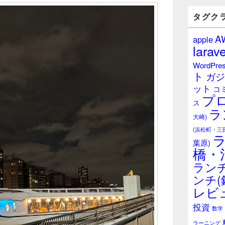
バ
ー
タグク
ウ
ィ
A
apple
ジ
larave
ェ
ッ
WordPre
ト
ト
ガジ
エ
ット
リ
コ
プ
ア
ス
ラ
大崎)
(浜松町・三
葉原)
橋・
ランチ
ンチ(
レビ
投資
数学
ラーニング