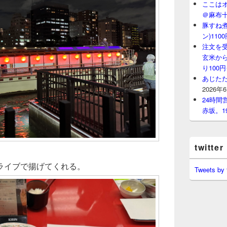
ここはオ
＠麻布
豚すね
ン)11
注文を
玄米から
り100
あじたた
2026年
24時
赤坂。1
twitter
ライブで揚げてくれる。
Tweets by