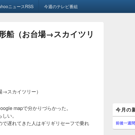
ahooニュースRSS
今週のテレビ番組
形船（お台場→スカイツリ
場→スカイツリー）
メ
ogle mapで分かりづらかった。
今月の
イ
らしい。
ン
サ
ので遅れてきた人はギリギリセーフで乗れ
前後一週
イ
ド