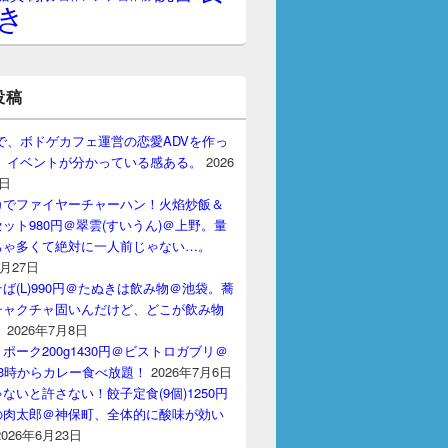
き
投稿
gptで、ボドゲカフェ運営の恋愛ADVを作っ
。 イベントが分かっている感ある。
2026
7日
カでファイヤーチャーハン！火焰炒飯＆
ット980円＠翠雲(すいうん)＠上野。量
ちゃ多くて絶対に一人前じゃない…。
7月27日
ば(L)990円＠たぬきは飲み物＠池袋。蕎
チャクチャ固いんだけど、どこが飲み物
？
2026年7月8日
ポーク200g1430円＠ビストロガブリ＠
3時からカレー食べ放題！
2026年7月6日
ないと許さない！餃子定食(9個)1250円
の肉太郎＠神保町、全体的に酸味が効い
2026年6月23日