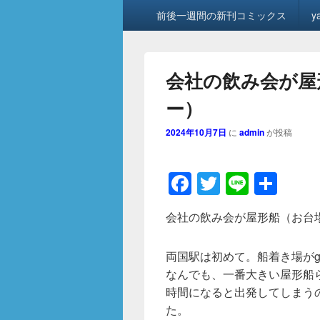
メ
前後一週間の新刊コミックス
y
イ
ン
メ
ニ
会社の飲み会が屋
ュ
ー
ー）
2024年10月7日
に
admin
が投稿
F
T
Li
共
a
wi
n
有
会社の飲み会が屋形船（お台
c
tt
e
e
er
両国駅は初めて。船着き場がgo
b
なんでも、一番大きい屋形船
o
時間になると出発してしまう
た。