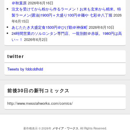
＠秋葉原
2026年6月16日
注文を受けてから粉から作るラーメン！お米も玄米から精米。特
製ラーメン(醤油)1900円＋大盛り100円＠麺や 七彩＠八丁堀
2026
年6月15日
あじたたき大盛定食1500円＠ひげ勘＠神保町
2026年6月10日
24時間営業のソルロンタン専門店、一龍別館＠赤坂。1980円は高
い～！
2026年6月2日
twitter
Tweets by fddcddhdd
前後30日の新刊コミックス
http://www.messiahworks.com/comics/
著作権表示 © 2026年
メサイア・ワークス
. All Rights Reserved.