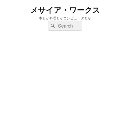
メサイア・ワークス
本とか料理とかコンピュータとか
検
検
索:
索