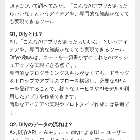
a
wi
n
有
Difyについて調べてみた。「こんなAIアプリがあった
c
tt
e
らいいな」というアイデアを、専門的な知識がなくて
e
er
も実現できるツール
b
Q1, Difyとは？
o
A1, 「こんなAIアプリがあったらいいな」というアイ
o
デアを、専門的な知識がなくても実現できるツール
Difyの強みは、コードを一切書かずにこれらのマッシ
k
ュアップを実現できる点です。
専門的なプログラミングスキルがなくても、ドラッグ
＆ドロップでアプリのフローを構築し、必要なAPIキ
ーを登録することで、様々なサービスやAIモデルを利
用したアプリを作成できます。
簡単なアイデアの実現やプロトタイプ作成には最適で
す。
Q2, Difyのデータの流れは？
A2, 既存API ⇔ AIモデル ⇔ difyによるUI ⇔ ユーザー
マネーフォーワードと同じくマッシュアップツールっ