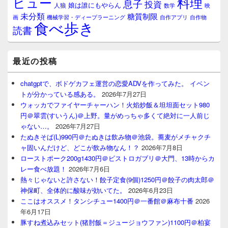
料理
ビュー
息子
投資
娘は誰にもやらん
人狼
数学
映
未分類
糖質制限
画
自作アプリ
自作物
機械学習・ディープラーニング
食べ歩き
読書
最近の投稿
chatgptで、ボドゲカフェ運営の恋愛ADVを作ってみた。 イベン
トが分かっている感ある。
2026年7月27日
ウォッカでファイヤーチャーハン！火焰炒飯＆坦坦面セット980
円＠翠雲(すいうん)＠上野。量がめっちゃ多くて絶対に一人前じ
ゃない…。
2026年7月27日
たぬきそば(L)990円＠たぬきは飲み物＠池袋。蕎麦がメチャクチ
ャ固いんだけど、どこが飲み物なん！？
2026年7月8日
ローストポーク200g1430円＠ビストロガブリ＠大門、13時からカ
レー食べ放題！
2026年7月6日
熱々じゃないと許さない！餃子定食(9個)1250円＠餃子の肉太郎＠
神保町、全体的に酸味が効いてた。
2026年6月23日
ここはオススメ！タンシチュー1400円＠一番館＠麻布十番
2026
年6月17日
豚すね煮込みセット(猪肘飯＝ジュージョウファン)1100円＠柏宴