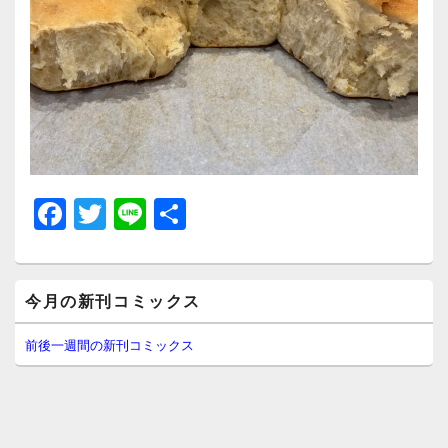
F
T
Li
共
a
wi
n
有
c
tt
e
メ
e
er
今月の新刊コミックス
イ
ン
b
サ
前後一週間の新刊コミックス
イ
o
ド
o
バ
ー
k
ウ