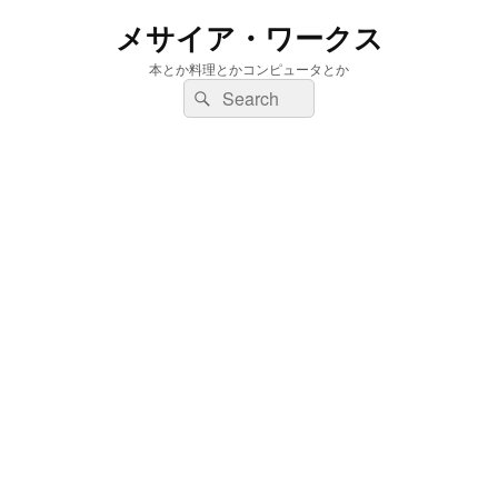
メサイア・ワークス
本とか料理とかコンピュータとか
検
検
索:
索