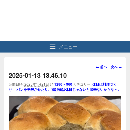
メニュー
画
← 前へ
次へ →
像
2025-01-13 13.46.10
ナ
ビ
公開日時:
2025年1月21日
@
1280 × 960
カテゴリー:
休日は料理づく
り！ パンを発酵させたり、揚げ物は休日じゃないと出来ないからな～。
ゲ
ー
シ
ョ
ン