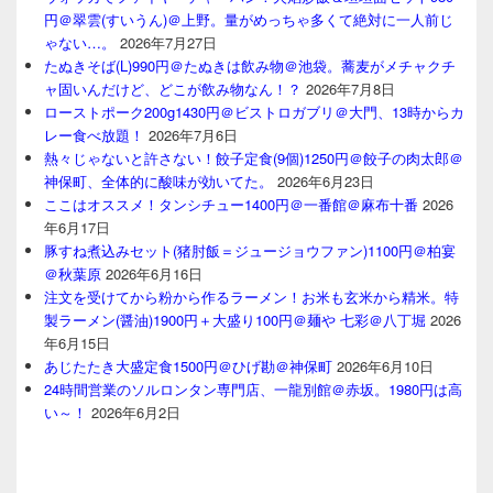
円＠翠雲(すいうん)＠上野。量がめっちゃ多くて絶対に一人前じ
ゃない…。
2026年7月27日
たぬきそば(L)990円＠たぬきは飲み物＠池袋。蕎麦がメチャクチ
ャ固いんだけど、どこが飲み物なん！？
2026年7月8日
ローストポーク200g1430円＠ビストロガブリ＠大門、13時からカ
レー食べ放題！
2026年7月6日
熱々じゃないと許さない！餃子定食(9個)1250円＠餃子の肉太郎＠
神保町、全体的に酸味が効いてた。
2026年6月23日
ここはオススメ！タンシチュー1400円＠一番館＠麻布十番
2026
年6月17日
豚すね煮込みセット(猪肘飯＝ジュージョウファン)1100円＠柏宴
＠秋葉原
2026年6月16日
注文を受けてから粉から作るラーメン！お米も玄米から精米。特
製ラーメン(醤油)1900円＋大盛り100円＠麺や 七彩＠八丁堀
2026
年6月15日
あじたたき大盛定食1500円＠ひげ勘＠神保町
2026年6月10日
24時間営業のソルロンタン専門店、一龍別館＠赤坂。1980円は高
い～！
2026年6月2日