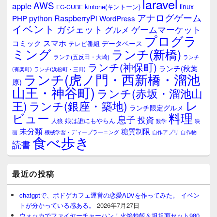
laravel
AWS
apple
linux
kintone(キントーン)
EC-CUBE
アナログゲーム
RaspberryPi
python
PHP
WordPress
イベント
ガジェット
ゲームマーケット
グルメ
プログラ
スマホ
コミック
データベース
テレビ番組
ミング
ランチ(新橋)
ランチ(五反田・大崎)
ランチ
ランチ(神保町)
ランチ(秋葉
(有楽町)
ランチ(浜松町・三田)
ランチ(虎ノ門・西新橋・溜池
原)
山王・神谷町)
ランチ(赤坂・溜池山
レ
王)
ランチ(銀座・築地)
ランチ限定グルメ
料理
ビュー
息子
投資
娘は誰にもやらん
人狼
数学
映
未分類
糖質制限
画
自作アプリ
自作物
機械学習・ディープラーニング
食べ歩き
読書
最近の投稿
chatgptで、ボドゲカフェ運営の恋愛ADVを作ってみた。 イベン
トが分かっている感ある。
2026年7月27日
ウォッカでファイヤーチャーハン！火焰炒飯＆坦坦面セット980