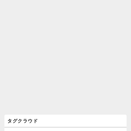
ィ
ジ
ェ
ッ
ト
エ
リ
ア
タグクラウド