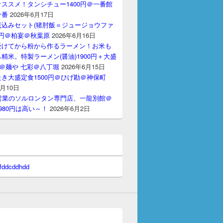
ススメ！タンシチュー1400円＠一番館
十番
2026年6月17日
煮込みセット(猪肘飯＝ジュージョウファ
00円＠柏宴＠秋葉原
2026年6月16日
受けてから粉から作るラーメン！お米も
精米。特製ラーメン(醤油)1900円＋大盛
円＠麺や 七彩＠八丁堀
2026年6月15日
き大盛定食1500円＠ひげ勘＠神保町
6月10日
間営業のソルロンタン専門店、一龍別館＠
980円は高い～！
2026年6月2日
 fddcddhdd