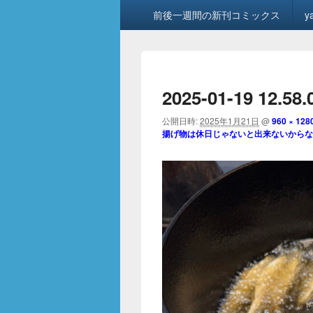
メ
前後一週間の新刊コミックス
y
イ
ン
メ
ニ
ュ
2025-01-19 12.58.
ー
公開日時:
2025年1月21日
@
960 × 128
揚げ物は休日じゃないと出来ないからな