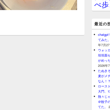
べ歩
最近の
chat
てみた
年7月2
ウォッ
坦坦面セ
がめっ
2026年
たぬきそ
麦がメ
なん！
ロースト
大門、1
熱々じゃ
＠餃子
てた。