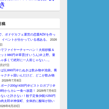
き
投稿
gptで、ボドゲカフェ運営の恋愛ADVを作っ
。 イベントが分かっている感ある。
2026
7日
カでファイヤーチャーハン！火焰炒飯＆
ット980円＠翠雲(すいうん)＠上野。量
ちゃ多くて絶対に一人前じゃない…。
7月27日
ば(L)990円＠たぬきは飲み物＠池袋。蕎
チャクチャ固いんだけど、どこが飲み物
？
2026年7月8日
ポーク200g1430円＠ビストロガブリ＠
3時からカレー食べ放題！
2026年7月6日
ないと許さない！餃子定食(9個)1250円
の肉太郎＠神保町、全体的に酸味が効い
2026年6月23日