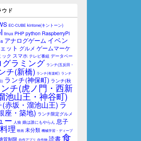
ラウド
WS
kintone(キントーン)
EC-CUBE
l
RaspberryPi
python
PHP
linux
イベン
アナログゲーム
ss
ェット
ゲームマーケ
グルメ
スマホ
ミック
データベー
テレビ番組
ログラミング
ランチ(五反田・
ンチ(新橋)
ランチ(有楽町)
ランチ
ランチ(神保町)
ランチ(秋
田)
ランチ(虎ノ門・西新
溜池山王・神谷町)
(赤坂・溜池山王)
ラ
銀座・築地)
ランチ限定グルメ
ュー
息子
娘は誰にもやらん
人狼
料理
未分類
映画
機械学習・ディープ
食
読書
糖質制限
自作アプリ
自作物