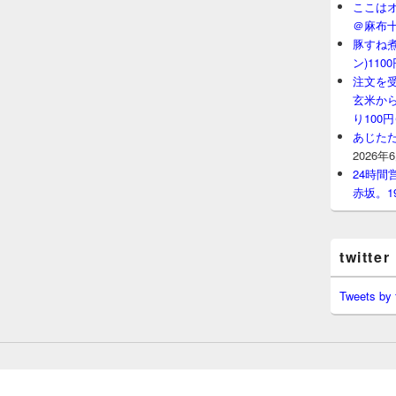
ここはオ
＠麻布
豚すね
ン)11
注文を
玄米から
り100
あじたた
2026年
24時
赤坂。1
twitter
Tweets by