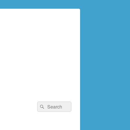
検
検
索:
索