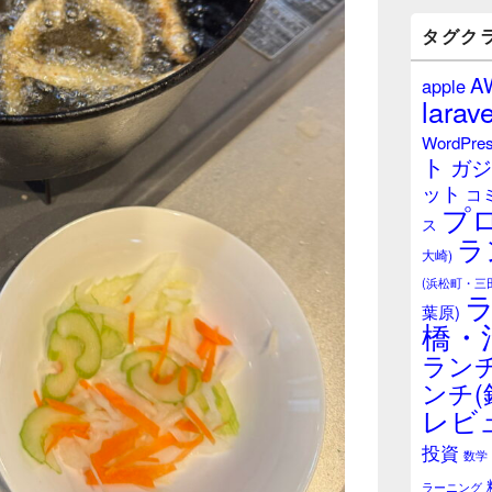
バ
ー
タグク
ウ
ィ
A
apple
ジ
larave
ェ
ッ
WordPre
ト
ト
ガジ
エ
ット
リ
コ
プ
ア
ス
ラ
大崎)
(浜松町・三
葉原)
橋・
ランチ
ンチ(
レビ
投資
数学
ラーニング