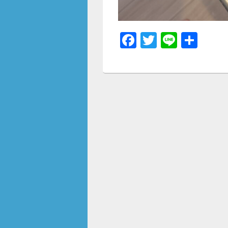
F
T
Li
共
a
wi
n
有
c
tt
e
e
er
b
o
o
k