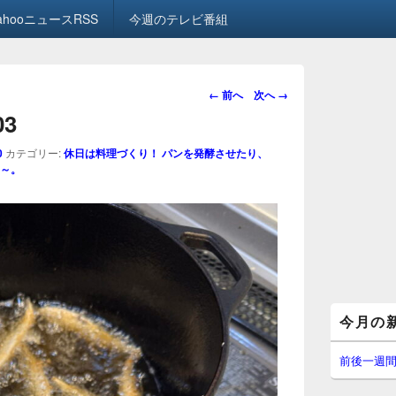
ahooニュースRSS
今週のテレビ番組
画
← 前へ
次へ →
像
03
ナ
ビ
0
カテゴリー:
休日は料理づくり！ パンを発酵させたり、
ゲ
～。
ー
シ
ョ
ン
メ
今月の
イ
ン
サ
前後一週
イ
ド