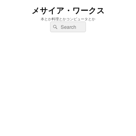
メサイア・ワークス
本とか料理とかコンピュータとか
検
検
索:
索