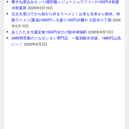
豚すね煮込みセット(猪肘飯＝ジュージョウファン)1100円＠柏宴
＠秋葉原
2026年6月16日
注文を受けてから粉から作るラーメン！お米も玄米から精米。特
製ラーメン(醤油)1900円＋大盛り100円＠麺や 七彩＠八丁堀
2026
年6月15日
あじたたき大盛定食1500円＠ひげ勘＠神保町
2026年6月10日
24時間営業のソルロンタン専門店、一龍別館＠赤坂。1980円は高
い～！
2026年6月2日