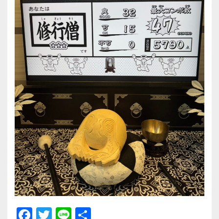
F
T
Li
共