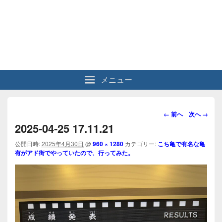
メニュー
画
← 前へ
次へ →
像
2025-04-25 17.11.21
ナ
ビ
公開日時:
2025年4月30日
@
960 × 1280
カテゴリー:
こち亀で有名な亀
有がアド街でやっていたので、行ってみた。
ゲ
ー
シ
ョ
ン