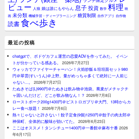
ランチ限定グルメ
料理
ビュー
息子
投資
娘は誰にもやらん
人狼
数学
映
未分類
糖質制限
画
自作アプリ
自作物
機械学習・ディープラーニング
食べ歩き
読書
最近の投稿
chatgptで、ボドゲカフェ運営の恋愛ADVを作ってみた。 イベン
トが分かっている感ある。
2026年7月27日
ウォッカでファイヤーチャーハン！火焰炒飯＆坦坦面セット980
円＠翠雲(すいうん)＠上野。量がめっちゃ多くて絶対に一人前じ
ゃない…。
2026年7月27日
たぬきそば(L)990円＠たぬきは飲み物＠池袋。蕎麦がメチャクチ
ャ固いんだけど、どこが飲み物なん！？
2026年7月8日
ローストポーク200g1430円＠ビストロガブリ＠大門、13時からカ
レー食べ放題！
2026年7月6日
熱々じゃないと許さない！餃子定食(9個)1250円＠餃子の肉太郎＠
神保町、全体的に酸味が効いてた。
2026年6月23日
ここはオススメ！タンシチュー1400円＠一番館＠麻布十番
2026
年6月17日