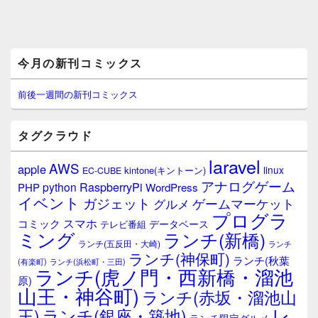
メ
今月の新刊コミックス
イ
ン
サ
前後一週間の新刊コミックス
イ
ド
バ
タグクラウド
ー
ウ
laravel
AWS
apple
ィ
linux
kintone(キントーン)
EC-CUBE
ジ
アナログゲーム
RaspberryPi
python
PHP
WordPress
ェ
イベント
ガジェット
ゲームマーケット
グルメ
ッ
プログラ
ト
スマホ
コミック
データベース
テレビ番組
エ
ミング
ランチ(新橋)
ランチ(五反田・大崎)
ランチ
リ
ランチ(神保町)
ア
ランチ(秋葉
(有楽町)
ランチ(浜松町・三田)
ランチ(虎ノ門・西新橋・溜池
原)
山王・神谷町)
ランチ(赤坂・溜池山
レ
王)
ランチ(銀座・築地)