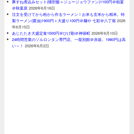
豚すね煮込みセット(猪肘飯＝ジュージョウファン)1100円＠柏宴
＠秋葉原
2026年6月16日
注文を受けてから粉から作るラーメン！お米も玄米から精米。特
製ラーメン(醤油)1900円＋大盛り100円＠麺や 七彩＠八丁堀
2026
年6月15日
あじたたき大盛定食1500円＠ひげ勘＠神保町
2026年6月10日
24時間営業のソルロンタン専門店、一龍別館＠赤坂。1980円は高
い～！
2026年6月2日