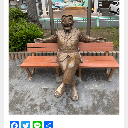
F
T
Li
共