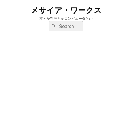
メサイア・ワークス
本とか料理とかコンピュータとか
検
検
索:
索