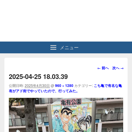
メニュー
画
← 前へ
次へ →
像
2025-04-25 18.03.39
ナ
ビ
公開日時:
2025年4月30日
@
960 × 1280
カテゴリー:
こち亀で有名な亀
有がアド街でやっていたので、行ってみた。
ゲ
ー
シ
ョ
ン