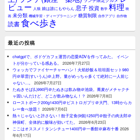
ランチ限定グルメ
料理
ビュー
息子
投資
娘は誰にもやらん
人狼
数学
映
未分類
糖質制限
画
自作アプリ
自作物
機械学習・ディープラーニング
食べ歩き
読書
最近の投稿
chatgptで、ボドゲカフェ運営の恋愛ADVを作ってみた。 イベン
トが分かっている感ある。
2026年7月27日
ウォッカでファイヤーチャーハン！火焰炒飯＆坦坦面セット980
円＠翠雲(すいうん)＠上野。量がめっちゃ多くて絶対に一人前じ
ゃない…。
2026年7月27日
たぬきそば(L)990円＠たぬきは飲み物＠池袋。蕎麦がメチャクチ
ャ固いんだけど、どこが飲み物なん！？
2026年7月8日
ローストポーク200g1430円＠ビストロガブリ＠大門、13時からカ
レー食べ放題！
2026年7月6日
熱々じゃないと許さない！餃子定食(9個)1250円＠餃子の肉太郎＠
神保町、全体的に酸味が効いてた。
2026年6月23日
ここはオススメ！タンシチュー1400円＠一番館＠麻布十番
2026
年6月17日