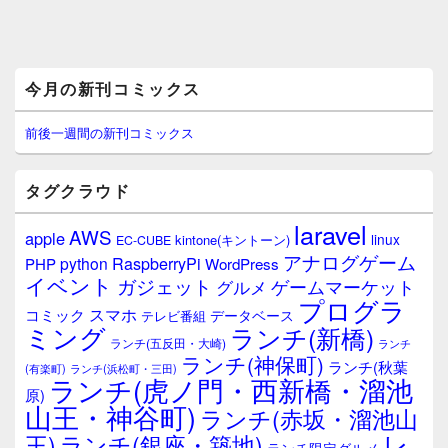
メ
今月の新刊コミックス
イ
ン
サ
前後一週間の新刊コミックス
イ
ド
バ
タグクラウド
ー
ウ
laravel
AWS
apple
ィ
linux
kintone(キントーン)
EC-CUBE
ジ
アナログゲーム
RaspberryPi
python
PHP
WordPress
ェ
イベント
ガジェット
ゲームマーケット
グルメ
ッ
プログラ
ト
スマホ
コミック
データベース
テレビ番組
エ
ミング
ランチ(新橋)
ランチ(五反田・大崎)
ランチ
リ
ランチ(神保町)
ア
ランチ(秋葉
(有楽町)
ランチ(浜松町・三田)
ランチ(虎ノ門・西新橋・溜池
原)
山王・神谷町)
ランチ(赤坂・溜池山
レ
王)
ランチ(銀座・築地)