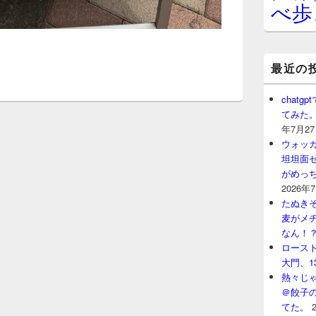
べ歩
最近の
chat
てみた
年7月2
ウォッ
坦坦面セ
がめっ
2026年
たぬきそ
麦がメ
なん！
ロースト
大門、1
熱々じゃ
＠餃子
てた。