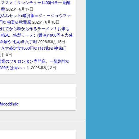
ススメ！タンシチュー1400円＠一番館
十番
2026年6月17日
煮込みセット(猪肘飯＝ジュージョウファ
00円＠柏宴＠秋葉原
2026年6月16日
受けてから粉から作るラーメン！お米も
精米。特製ラーメン(醤油)1900円＋大盛
円＠麺や 七彩＠八丁堀
2026年6月15日
き大盛定食1500円＠ひげ勘＠神保町
6月10日
間営業のソルロンタン専門店、一龍別館＠
980円は高い～！
2026年6月2日
 fddcddhdd