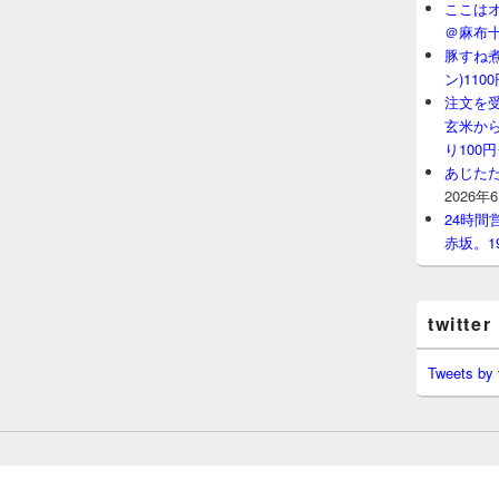
ここはオ
＠麻布
豚すね
ン)11
注文を
玄米から
り100
あじたた
2026年
24時
赤坂。1
twitter
Tweets by