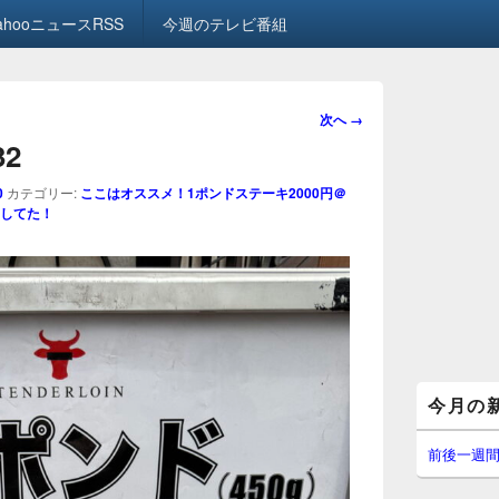
ahooニュースRSS
今週のテレビ番組
画
次へ →
像
32
ナ
ビ
0
カテゴリー:
ここはオススメ！1ポンドステーキ2000円＠
ゲ
してた！
ー
シ
ョ
ン
メ
今月の
イ
ン
サ
前後一週
イ
ド