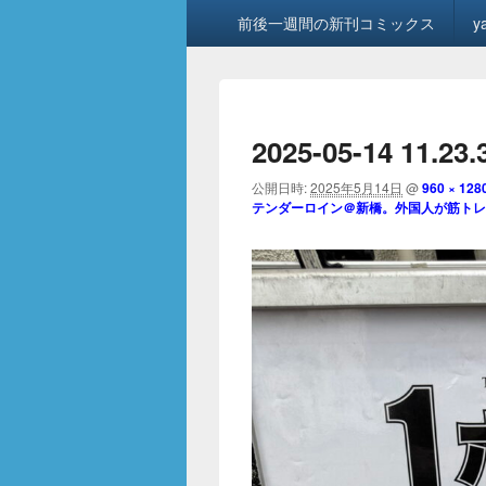
メ
前後一週間の新刊コミックス
y
イ
ン
メ
ニ
ュ
2025-05-14 11.23.
ー
公開日時:
2025年5月14日
@
960 × 128
テンダーロイン＠新橋。外国人が筋トレ