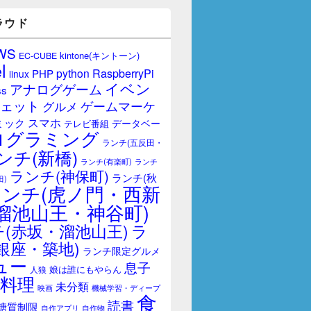
ラウド
WS
kintone(キントーン)
EC-CUBE
l
RaspberryPi
python
PHP
linux
イベン
アナログゲーム
ss
ェット
ゲームマーケ
グルメ
スマホ
ミック
データベー
テレビ番組
ログラミング
ランチ(五反田・
ンチ(新橋)
ランチ(有楽町)
ランチ
ランチ(神保町)
ランチ(秋
田)
ランチ(虎ノ門・西新
溜池山王・神谷町)
(赤坂・溜池山王)
ラ
銀座・築地)
ランチ限定グルメ
ュー
息子
娘は誰にもやらん
人狼
料理
未分類
映画
機械学習・ディープ
食
読書
糖質制限
自作アプリ
自作物