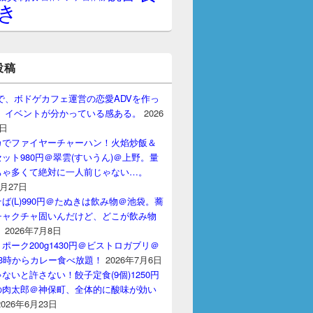
き
投稿
gptで、ボドゲカフェ運営の恋愛ADVを作っ
。 イベントが分かっている感ある。
2026
7日
カでファイヤーチャーハン！火焰炒飯＆
ット980円＠翠雲(すいうん)＠上野。量
ちゃ多くて絶対に一人前じゃない…。
7月27日
ば(L)990円＠たぬきは飲み物＠池袋。蕎
チャクチャ固いんだけど、どこが飲み物
？
2026年7月8日
ポーク200g1430円＠ビストロガブリ＠
3時からカレー食べ放題！
2026年7月6日
ないと許さない！餃子定食(9個)1250円
の肉太郎＠神保町、全体的に酸味が効い
2026年6月23日