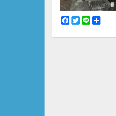
F
T
Li
共
a
wi
n
有
c
tt
e
e
er
b
o
o
k