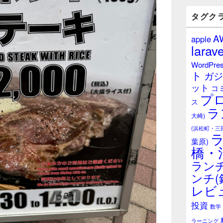
バ
ー
タグク
ウ
ィ
A
apple
ジ
larave
ェ
ッ
WordPre
ト
ト
ガジ
エ
ット
リ
コ
プ
ア
ス
ラ
大崎)
(浜松町・三
葉原)
橋・
ランチ
ンチ(
レビ
投資
数学
ラーニング