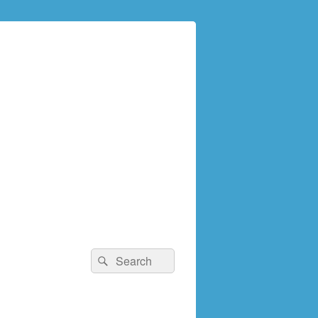
検
検
索:
索