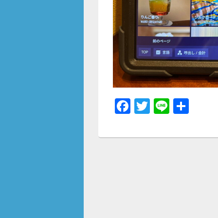
F
T
Li
共
a
wi
n
有
c
tt
e
e
er
b
o
o
k