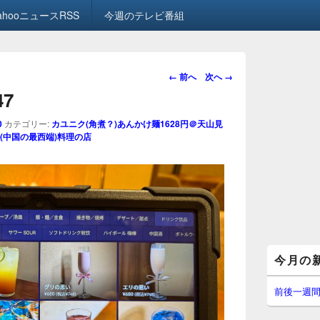
ahooニュースRSS
今週のテレビ番組
画
← 前へ
次へ →
像
47
ナ
ビ
0
カテゴリー:
カユニク(角煮？)あんかけ麺1628円＠天山見
ゲ
(中国の最西端)料理の店
ー
シ
ョ
ン
メ
今月の
イ
ン
サ
前後一週
イ
ド