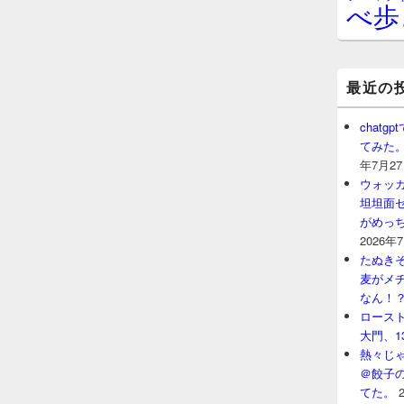
べ歩
最近の
chat
てみた
年7月2
ウォッ
坦坦面セ
がめっ
2026年
たぬきそ
麦がメ
なん！
ロースト
大門、1
熱々じゃ
＠餃子
てた。