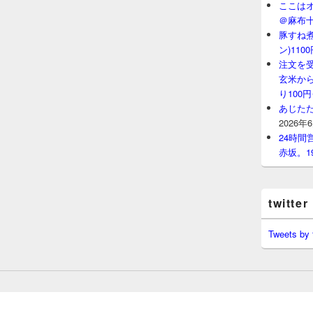
ここはオ
＠麻布
豚すね
ン)11
注文を
玄米から
り100
あじたた
2026年
24時
赤坂。1
twitter
Tweets by