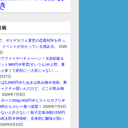
き
投稿
gptで、ボドゲカフェ運営の恋愛ADVを作っ
。 イベントが分かっている感ある。
2026
7日
カでファイヤーチャーハン！火焰炒飯＆
ット980円＠翠雲(すいうん)＠上野。量
ちゃ多くて絶対に一人前じゃない…。
7月27日
ば(L)990円＠たぬきは飲み物＠池袋。蕎
チャクチャ固いんだけど、どこが飲み物
？
2026年7月8日
ポーク200g1430円＠ビストロガブリ＠
3時からカレー食べ放題！
2026年7月6日
ないと許さない！餃子定食(9個)1250円
の肉太郎＠神保町、全体的に酸味が効い
2026年6月23日