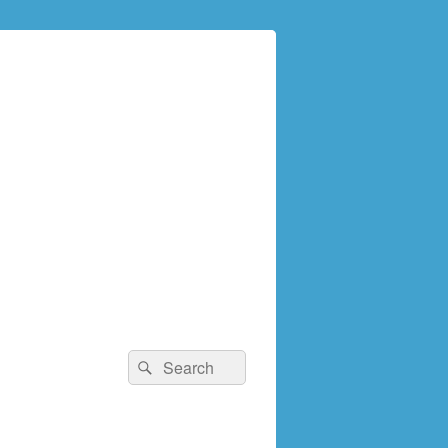
検
検
索:
索