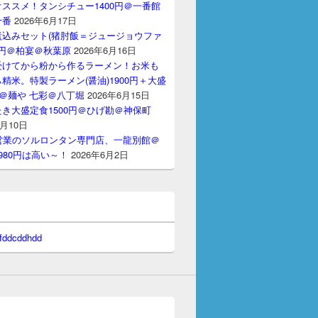
ススメ！タンシチュー1400円＠一番館
十番
2026年6月17日
煮込みセット(猪肘飯＝ジュージョウファ
00円＠柏宴＠秋葉原
2026年6月16日
受けてから粉から作るラーメン！お米も
精米。特製ラーメン(醤油)1900円＋大盛
円＠麺や 七彩＠八丁堀
2026年6月15日
き大盛定食1500円＠ひげ勘＠神保町
6月10日
間営業のソルロンタン専門店、一龍別館＠
980円は高い～！
2026年6月2日
 fddcddhdd