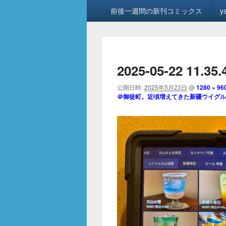
メ
前後一週間の新刊コミックス
y
イ
ン
メ
ニ
ュ
2025-05-22 11.35.
ー
公開日時:
2025年5月23日
@
1280 × 96
＠御徒町。近頃増えてきた新疆ウイグル