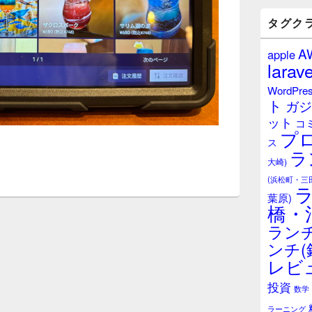
バ
ー
タグク
ウ
ィ
A
apple
ジ
larave
ェ
ッ
WordPre
ト
ト
ガジ
エ
ット
リ
コ
プ
ア
ス
ラ
大崎)
(浜松町・三
葉原)
橋・
ランチ
ンチ(
レビ
投資
数学
ラーニング