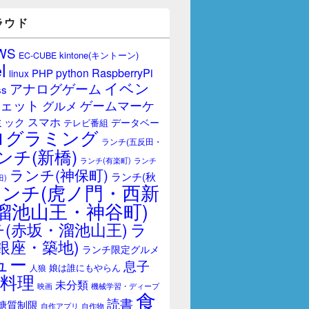
ラウド
WS
kintone(キントーン)
EC-CUBE
l
RaspberryPi
python
PHP
linux
イベン
アナログゲーム
ss
ェット
ゲームマーケ
グルメ
スマホ
ミック
データベー
テレビ番組
ログラミング
ランチ(五反田・
ンチ(新橋)
ランチ(有楽町)
ランチ
ランチ(神保町)
ランチ(秋
田)
ランチ(虎ノ門・西新
溜池山王・神谷町)
(赤坂・溜池山王)
ラ
銀座・築地)
ランチ限定グルメ
ュー
息子
娘は誰にもやらん
人狼
料理
未分類
映画
機械学習・ディープ
食
読書
糖質制限
自作アプリ
自作物