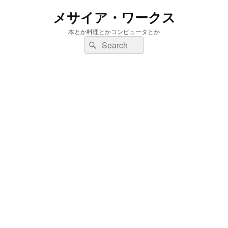
メサイア・ワークス
本とか料理とかコンピュータとか
検
検
索:
索