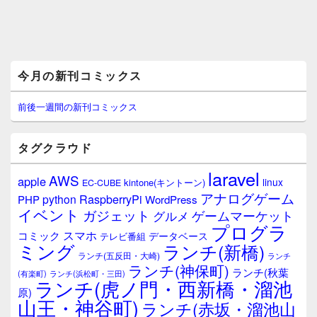
メ
今月の新刊コミックス
イ
ン
サ
前後一週間の新刊コミックス
イ
ド
バ
タグクラウド
ー
ウ
laravel
AWS
apple
ィ
linux
kintone(キントーン)
EC-CUBE
ジ
アナログゲーム
RaspberryPi
python
PHP
WordPress
ェ
イベント
ガジェット
ゲームマーケット
グルメ
ッ
プログラ
ト
スマホ
コミック
データベース
テレビ番組
エ
ミング
ランチ(新橋)
ランチ(五反田・大崎)
ランチ
リ
ランチ(神保町)
ア
ランチ(秋葉
(有楽町)
ランチ(浜松町・三田)
ランチ(虎ノ門・西新橋・溜池
原)
山王・神谷町)
ランチ(赤坂・溜池山