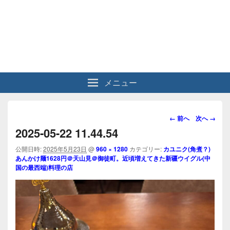
メニュー
画
← 前へ
次へ →
像
2025-05-22 11.44.54
ナ
ビ
公開日時:
2025年5月23日
@
960 × 1280
カテゴリー:
カユニク(角煮？)
あんかけ麺1628円＠天山見＠御徒町。近頃増えてきた新疆ウイグル(中
ゲ
国の最西端)料理の店
ー
シ
ョ
ン