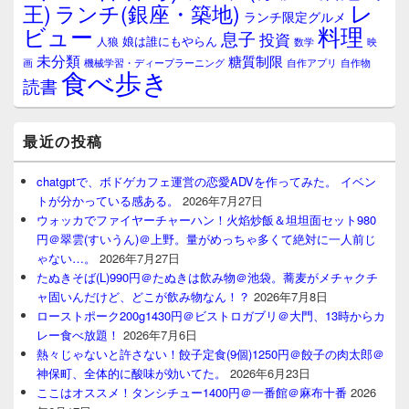
レ
王)
ランチ(銀座・築地)
ランチ限定グルメ
料理
ビュー
息子
投資
娘は誰にもやらん
人狼
数学
映
未分類
糖質制限
画
自作アプリ
自作物
機械学習・ディープラーニング
食べ歩き
読書
最近の投稿
chatgptで、ボドゲカフェ運営の恋愛ADVを作ってみた。 イベン
トが分かっている感ある。
2026年7月27日
ウォッカでファイヤーチャーハン！火焰炒飯＆坦坦面セット980
円＠翠雲(すいうん)＠上野。量がめっちゃ多くて絶対に一人前じ
ゃない…。
2026年7月27日
たぬきそば(L)990円＠たぬきは飲み物＠池袋。蕎麦がメチャクチ
ャ固いんだけど、どこが飲み物なん！？
2026年7月8日
ローストポーク200g1430円＠ビストロガブリ＠大門、13時からカ
レー食べ放題！
2026年7月6日
熱々じゃないと許さない！餃子定食(9個)1250円＠餃子の肉太郎＠
神保町、全体的に酸味が効いてた。
2026年6月23日
ここはオススメ！タンシチュー1400円＠一番館＠麻布十番
2026