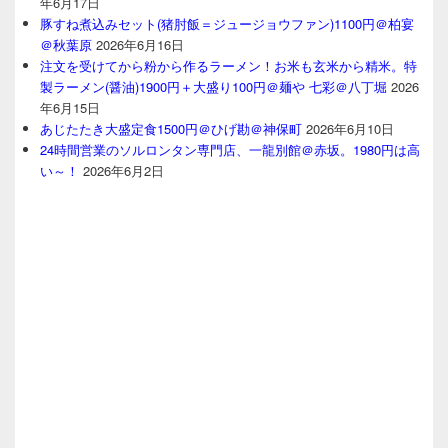
年6月17日
豚すね煮込みセット(猪肘飯＝ジュージョウファン)1100円＠柏宴
＠秋葉原
2026年6月16日
注文を受けてから粉から作るラーメン！お米も玄米から精米。特
製ラーメン(醤油)1900円＋大盛り100円＠麺や 七彩＠八丁堀
2026
年6月15日
あじたたき大盛定食1500円＠ひげ勘＠神保町
2026年6月10日
24時間営業のソルロンタン専門店、一龍別館＠赤坂。1980円は高
い～！
2026年6月2日