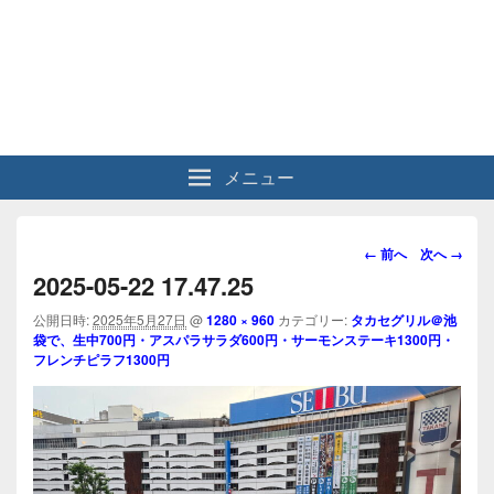
メニュー
画
← 前へ
次へ →
像
2025-05-22 17.47.25
ナ
ビ
公開日時:
2025年5月27日
@
1280 × 960
カテゴリー:
タカセグリル＠池
袋で、生中700円・アスパラサラダ600円・サーモンステーキ1300円・
ゲ
フレンチピラフ1300円
ー
シ
ョ
ン