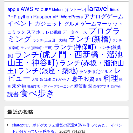
laravel
AWS
apple
linux
kintone(キントーン)
EC-CUBE
アナログゲーム
RaspberryPi
python
PHP
WordPress
イベント
ガジェット
ゲームマーケット
グルメ
プログラ
スマホ
コミック
データベース
テレビ番組
ミング
ランチ(新橋)
ランチ(五反田・大崎)
ランチ
ランチ(神保町)
ランチ(秋葉
(有楽町)
ランチ(浜松町・三田)
ランチ(虎ノ門・西新橋・溜池
原)
山王・神谷町)
ランチ(赤坂・溜池山
レ
王)
ランチ(銀座・築地)
ランチ限定グルメ
料理
ビュー
息子
投資
娘は誰にもやらん
人狼
数学
映
未分類
糖質制限
画
自作アプリ
自作物
機械学習・ディープラーニング
食べ歩き
読書
最近の投稿
chatgptで、ボドゲカフェ運営の恋愛ADVを作ってみた。 イベン
トが分かっている感ある。
2026年7月27日