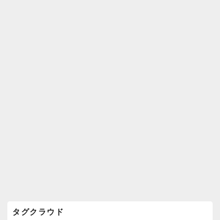
k
ウ
ィ
ジ
ェ
ッ
ト
エ
リ
ア
タグクラウド