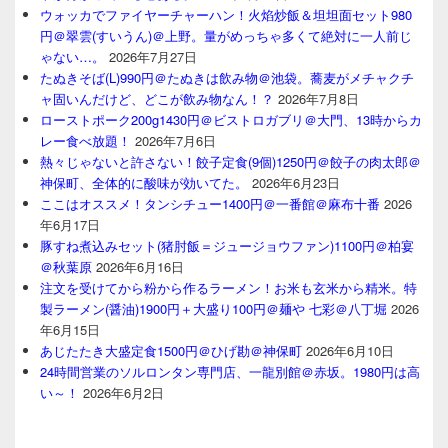
ウォッカでファイヤーチャーハン！火焰炒飯＆坦坦面セット980
円＠翠雲(すいうん)＠上野。量がめっちゃ多くて絶対に一人前じ
ゃない…。
2026年7月27日
たぬきそば(L)990円＠たぬきは飲み物＠池袋。蕎麦がメチャクチ
ャ固いんだけど、どこが飲み物なん！？
2026年7月8日
ローストポーク200g1430円＠ビストロガブリ＠大門、13時からカ
レー食べ放題！
2026年7月6日
熱々じゃないと許さない！餃子定食(9個)1250円＠餃子の肉太郎＠
神保町、全体的に酸味が効いてた。
2026年6月23日
ここはオススメ！タンシチュー1400円＠一番館＠麻布十番
2026
年6月17日
豚すね煮込みセット(猪肘飯＝ジュージョウファン)1100円＠柏宴
＠秋葉原
2026年6月16日
注文を受けてから粉から作るラーメン！お米も玄米から精米。特
製ラーメン(醤油)1900円＋大盛り100円＠麺や 七彩＠八丁堀
2026
年6月15日
あじたたき大盛定食1500円＠ひげ勘＠神保町
2026年6月10日
24時間営業のソルロンタン専門店、一龍別館＠赤坂。1980円は高
い～！
2026年6月2日