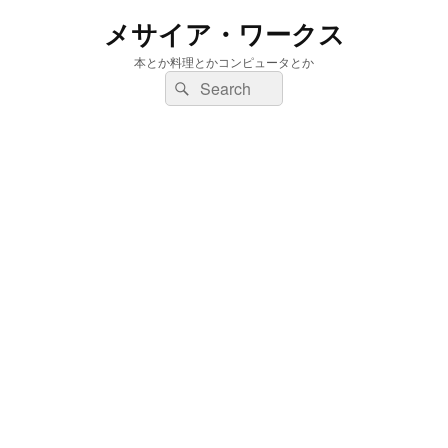
メサイア・ワークス
本とか料理とかコンピュータとか
検
検
索:
索