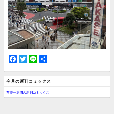
F
T
Li
共
a
wi
n
有
c
tt
e
メ
e
er
今月の新刊コミックス
イ
ン
b
サ
前後一週間の新刊コミックス
イ
o
ド
o
バ
ー