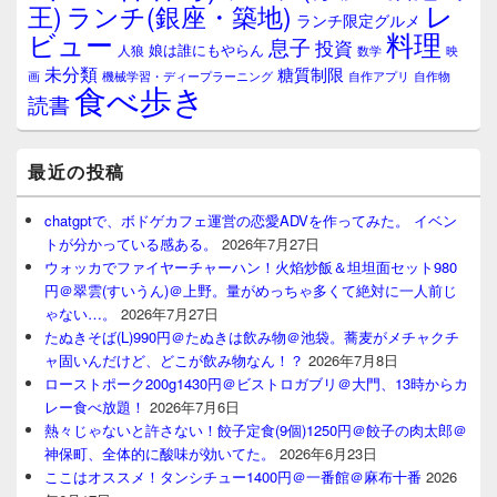
レ
王)
ランチ(銀座・築地)
ランチ限定グルメ
料理
ビュー
息子
投資
娘は誰にもやらん
人狼
数学
映
未分類
糖質制限
画
自作アプリ
自作物
機械学習・ディープラーニング
食べ歩き
読書
最近の投稿
chatgptで、ボドゲカフェ運営の恋愛ADVを作ってみた。 イベン
トが分かっている感ある。
2026年7月27日
ウォッカでファイヤーチャーハン！火焰炒飯＆坦坦面セット980
円＠翠雲(すいうん)＠上野。量がめっちゃ多くて絶対に一人前じ
ゃない…。
2026年7月27日
たぬきそば(L)990円＠たぬきは飲み物＠池袋。蕎麦がメチャクチ
ャ固いんだけど、どこが飲み物なん！？
2026年7月8日
ローストポーク200g1430円＠ビストロガブリ＠大門、13時からカ
レー食べ放題！
2026年7月6日
熱々じゃないと許さない！餃子定食(9個)1250円＠餃子の肉太郎＠
神保町、全体的に酸味が効いてた。
2026年6月23日
ここはオススメ！タンシチュー1400円＠一番館＠麻布十番
2026