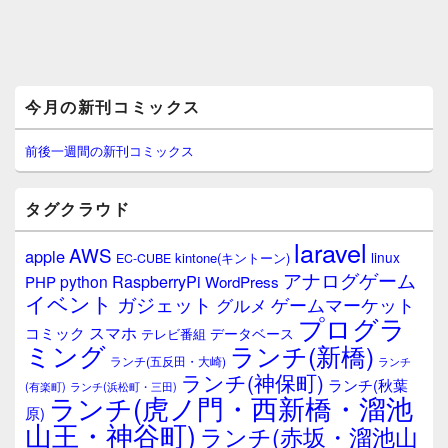
メ
今月の新刊コミックス
イ
ン
サ
前後一週間の新刊コミックス
イ
ド
バ
タグクラウド
ー
ウ
laravel
AWS
apple
ィ
linux
kintone(キントーン)
EC-CUBE
ジ
アナログゲーム
RaspberryPi
python
PHP
WordPress
ェ
イベント
ガジェット
ゲームマーケット
グルメ
ッ
プログラ
ト
スマホ
コミック
データベース
テレビ番組
エ
ミング
ランチ(新橋)
ランチ(五反田・大崎)
ランチ
リ
ランチ(神保町)
ア
ランチ(秋葉
(有楽町)
ランチ(浜松町・三田)
ランチ(虎ノ門・西新橋・溜池
原)
山王・神谷町)
ランチ(赤坂・溜池山