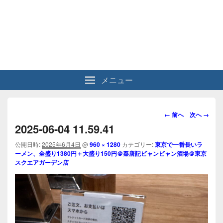
メニュー
画
← 前へ
次へ →
像
2025-06-04 11.59.41
ナ
ビ
公開日時:
2025年6月4日
@
960 × 1280
カテゴリー:
東京で一番長いラ
ーメン、全盛り1380円＋大盛り150円＠秦唐記ビャンビャン酒場＠東京
ゲ
スクエアガーデン店
ー
シ
ョ
ン