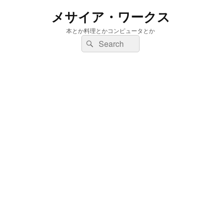
メサイア・ワークス
本とか料理とかコンピュータとか
検
検
索:
索