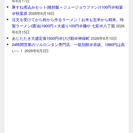
年6月17日
豚すね煮込みセット(猪肘飯＝ジュージョウファン)1100円＠柏宴
＠秋葉原
2026年6月16日
注文を受けてから粉から作るラーメン！お米も玄米から精米。特
製ラーメン(醤油)1900円＋大盛り100円＠麺や 七彩＠八丁堀
2026
年6月15日
あじたたき大盛定食1500円＠ひげ勘＠神保町
2026年6月10日
24時間営業のソルロンタン専門店、一龍別館＠赤坂。1980円は高
い～！
2026年6月2日