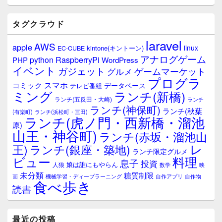
タグクラウド
laravel
AWS
apple
linux
kintone(キントーン)
EC-CUBE
アナログゲーム
RaspberryPi
python
PHP
WordPress
イベント
ガジェット
ゲームマーケット
グルメ
プログラ
スマホ
コミック
データベース
テレビ番組
ミング
ランチ(新橋)
ランチ(五反田・大崎)
ランチ
ランチ(神保町)
ランチ(秋葉
(有楽町)
ランチ(浜松町・三田)
ランチ(虎ノ門・西新橋・溜池
原)
山王・神谷町)
ランチ(赤坂・溜池山
レ
王)
ランチ(銀座・築地)
ランチ限定グルメ
料理
ビュー
息子
投資
娘は誰にもやらん
人狼
数学
映
未分類
糖質制限
画
自作アプリ
自作物
機械学習・ディープラーニング
食べ歩き
読書
最近の投稿