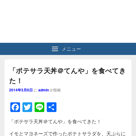
メニュー
「ポテサラ天丼＠てんや」を食べてき
た！
2014年3月6日
に
admin
が投稿
F
T
Li
共
a
wi
n
有
「ポテサラ天丼＠てんや」を食べてきた！
c
tt
e
イモとマヨネーズで作ったポテトサラダを、天ぷらに