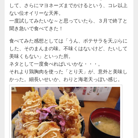
e
er
して、さらにマヨネーズまでかけるという、コレ以上
b
ない位オイリーな天丼。
o
一度試してみたいな～と思っていたら、３月で終了と
o
聞き急いで食べてきた！
k
食べてみた感想としては「うん、ポテサラを天ぷらに
した、そのまんまの味。不味くはないけど、たいして
美味くもない」といった所。
ネタとして一度食べればいいかな・・・。
それより鶏胸肉を使った「とり天」が、意外と美味し
かった。細長いせいか、わりと海老天っぽい感じ。