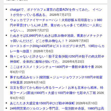
chatgptで、ボドゲカフェ運営の恋愛ADVを作ってみた。 イベン
トが分かっている感ある。
2026年7月27日
ウォッカでファイヤーチャーハン！火焰炒飯＆坦坦面セット980
円＠翠雲(すいうん)＠上野。量がめっちゃ多くて絶対に一人前じ
ゃない…。
2026年7月27日
たぬきそば(L)990円＠たぬきは飲み物＠池袋。蕎麦がメチャクチ
ャ固いんだけど、どこが飲み物なん！？
2026年7月8日
ローストポーク200g1430円＠ビストロガブリ＠大門、13時からカ
レー食べ放題！
2026年7月6日
熱々じゃないと許さない！餃子定食(9個)1250円＠餃子の肉太郎＠
神保町、全体的に酸味が効いてた。
2026年6月23日
ここはオススメ！タンシチュー1400円＠一番館＠麻布十番
2026
年6月17日
豚すね煮込みセット(猪肘飯＝ジュージョウファン)1100円＠柏宴
＠秋葉原
2026年6月16日
注文を受けてから粉から作るラーメン！お米も玄米から精米。特
製ラーメン(醤油)1900円＋大盛り100円＠麺や 七彩＠八丁堀
2026
年6月15日
あじたたき大盛定食1500円＠ひげ勘＠神保町
2026年6月10日
24時間営業のソルロンタン専門店、一龍別館＠赤坂。1980円は高