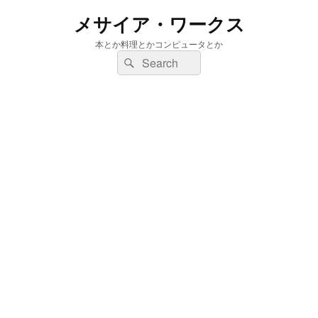
メサイア・ワークス
本とか料理とかコンピュータとか
検
検
索:
索