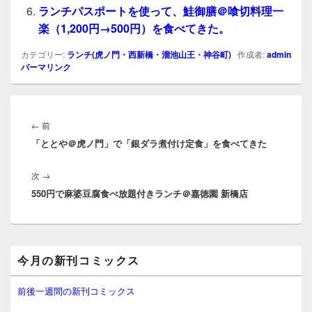
ランチパスポートを使って、鮭御膳＠喰切料理一
楽（1,200円→500円）を食べてきた。
カテゴリー:
ランチ(虎ノ門・西新橋・溜池山王・神谷町)
作成者:
admin
パーマリンク
投
稿
前
←
前
ナ
「ととや＠虎ノ門」で「銀ダラ煮付け定食」を食べてきた
の
ビ
投
ゲ
次
次
→
稿:
ー
550円で麻婆豆腐食べ放題付きランチ＠嘉徳園 新橋店
の
シ
投
ョ
稿:
ン
メ
今月の新刊コミックス
イ
ン
サ
前後一週間の新刊コミックス
イ