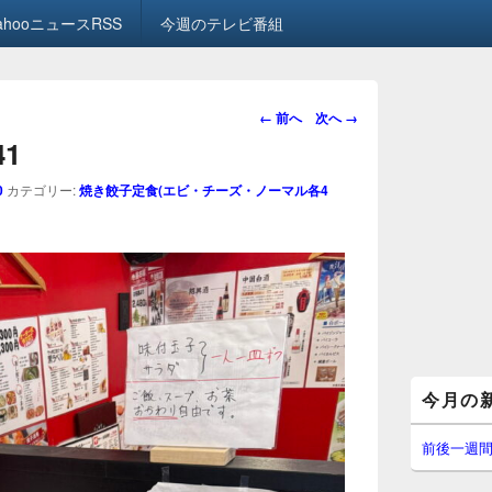
ahooニュースRSS
今週のテレビ番組
画
← 前へ
次へ →
像
41
ナ
ビ
0
カテゴリー:
焼き餃子定食(エビ・チーズ・ノーマル各4
ゲ
ー
シ
ョ
ン
メ
今月の
イ
ン
サ
前後一週
イ
ド