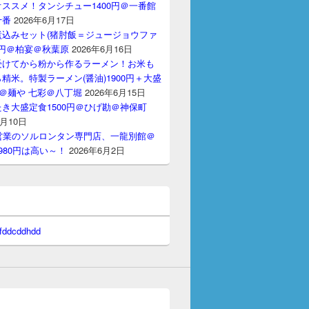
ススメ！タンシチュー1400円＠一番館
十番
2026年6月17日
煮込みセット(猪肘飯＝ジュージョウファ
00円＠柏宴＠秋葉原
2026年6月16日
受けてから粉から作るラーメン！お米も
精米。特製ラーメン(醤油)1900円＋大盛
円＠麺や 七彩＠八丁堀
2026年6月15日
き大盛定食1500円＠ひげ勘＠神保町
6月10日
間営業のソルロンタン専門店、一龍別館＠
980円は高い～！
2026年6月2日
 fddcddhdd