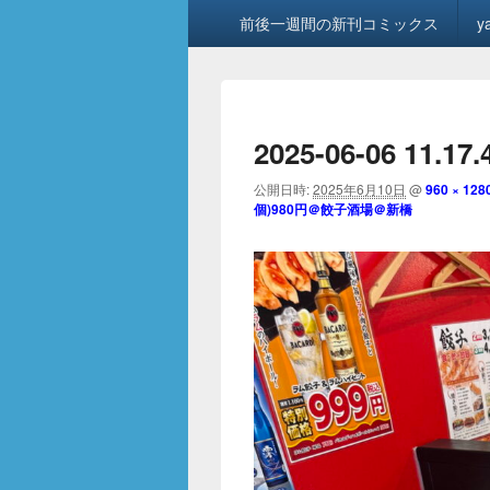
メ
前後一週間の新刊コミックス
y
イ
ン
メ
ニ
ュ
2025-06-06 11.17.
ー
公開日時:
2025年6月10日
@
960 × 128
個)980円＠餃子酒場＠新橋