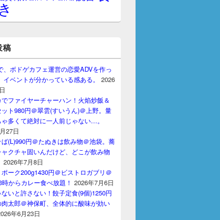
き
投稿
gptで、ボドゲカフェ運営の恋愛ADVを作っ
。 イベントが分かっている感ある。
2026
7日
カでファイヤーチャーハン！火焰炒飯＆
ット980円＠翠雲(すいうん)＠上野。量
ちゃ多くて絶対に一人前じゃない…。
7月27日
ば(L)990円＠たぬきは飲み物＠池袋。蕎
チャクチャ固いんだけど、どこが飲み物
？
2026年7月8日
ポーク200g1430円＠ビストロガブリ＠
3時からカレー食べ放題！
2026年7月6日
ないと許さない！餃子定食(9個)1250円
の肉太郎＠神保町、全体的に酸味が効い
2026年6月23日