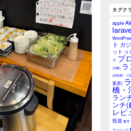
バ
ー
タグク
ウ
ィ
A
apple
ジ
larave
ェ
ッ
WordPre
ト
ト
ガジ
エ
ット
リ
コ
プ
ア
ス
ラ
大崎)
(浜松町・三
葉原)
橋・
ランチ
ンチ(
レビ
投資
数学
ラーニング