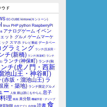
ラウド
WS
kintone(キントーン)
EC-CUBE
l
RaspberryPi
python
PHP
linux
イベン
アナログゲーム
ss
ェット
ゲームマーケ
グルメ
スマホ
ミック
データベー
テレビ番組
ログラミング
ランチ(五反田・
ンチ(新橋)
ランチ(有楽町)
ランチ
ランチ(神保町)
ランチ(秋
田)
ランチ(虎ノ門・西新
溜池山王・神谷町)
(赤坂・溜池山王)
ラ
銀座・築地)
ランチ限定グルメ
ュー
息子
娘は誰にもやらん
人狼
料理
未分類
映画
機械学習・ディープ
食
読書
糖質制限
自作アプリ
自作物