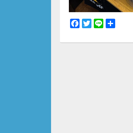
F
T
Li
共
a
wi
n
有
c
tt
e
e
er
b
o
o
k