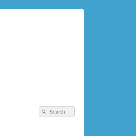
検
検
索:
索