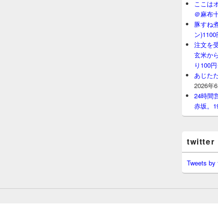
ここはオ
＠麻布
豚すね
ン)11
注文を
玄米から
り100
あじたた
2026年
24時
赤坂。1
twitter
Tweets by