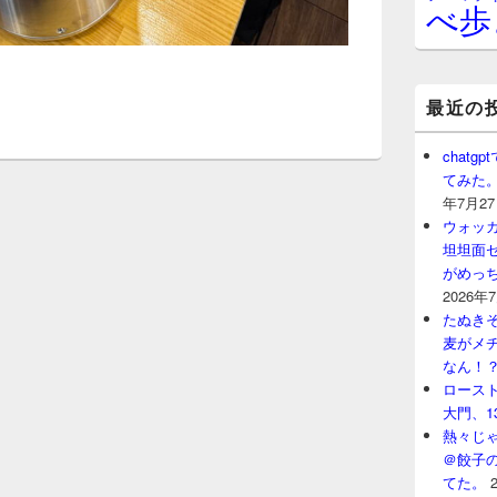
べ歩
最近の
chat
てみた
年7月2
ウォッ
坦坦面セ
がめっ
2026年
たぬきそ
麦がメ
なん！
ロースト
大門、1
熱々じゃ
＠餃子
てた。