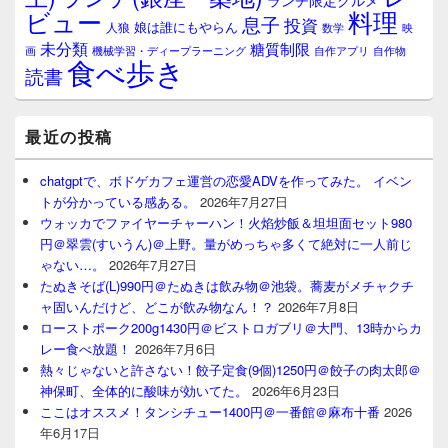
ランチ限定グルメ
料理
ビュー
息子
投資
娘は誰にもやらん
人狼
数学
映
未分類
糖質制限
画
自作アプリ
自作物
機械学習・ディープラーニング
食べ歩き
読書
最近の投稿
chatgptで、ボドゲカフェ運営の恋愛ADVを作ってみた。 イベン
トが分かっている感ある。
2026年7月27日
ウォッカでファイヤーチャーハン！火焰炒飯＆坦坦面セット980
円＠翠雲(すいうん)＠上野。量がめっちゃ多くて絶対に一人前じ
ゃない…。
2026年7月27日
たぬきそば(L)990円＠たぬきは飲み物＠池袋。蕎麦がメチャクチ
ャ固いんだけど、どこが飲み物なん！？
2026年7月8日
ローストポーク200g1430円＠ビストロガブリ＠大門、13時からカ
レー食べ放題！
2026年7月6日
熱々じゃないと許さない！餃子定食(9個)1250円＠餃子の肉太郎＠
神保町、全体的に酸味が効いてた。
2026年6月23日
ここはオススメ！タンシチュー1400円＠一番館＠麻布十番
2026
年6月17日