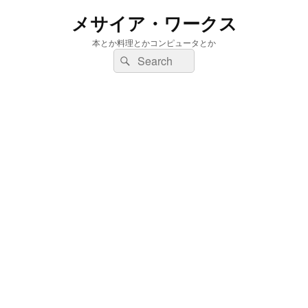
メサイア・ワークス
本とか料理とかコンピュータとか
検
検
索:
索