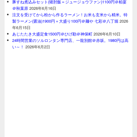
豚すね煮込みセット(猪肘飯＝ジュージョウファン)1100円＠柏宴
＠秋葉原
2026年6月16日
注文を受けてから粉から作るラーメン！お米も玄米から精米。特
製ラーメン(醤油)1900円＋大盛り100円＠麺や 七彩＠八丁堀
2026
年6月15日
あじたたき大盛定食1500円＠ひげ勘＠神保町
2026年6月10日
24時間営業のソルロンタン専門店、一龍別館＠赤坂。1980円は高
い～！
2026年6月2日