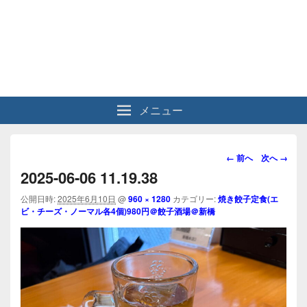
メニュー
画
← 前へ
次へ →
像
2025-06-06 11.19.38
ナ
ビ
公開日時:
2025年6月10日
@
960 × 1280
カテゴリー:
焼き餃子定食(エ
ビ・チーズ・ノーマル各4個)980円＠餃子酒場＠新橋
ゲ
ー
シ
ョ
ン