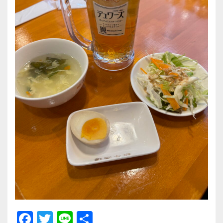
F
T
Li
共