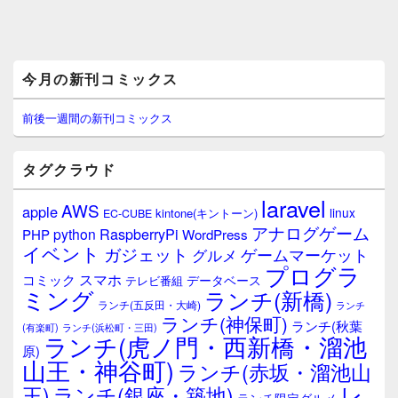
メ
今月の新刊コミックス
イ
ン
サ
前後一週間の新刊コミックス
イ
ド
バ
タグクラウド
ー
ウ
laravel
AWS
apple
ィ
linux
kintone(キントーン)
EC-CUBE
ジ
アナログゲーム
RaspberryPi
python
PHP
WordPress
ェ
イベント
ガジェット
ゲームマーケット
グルメ
ッ
プログラ
ト
スマホ
コミック
データベース
テレビ番組
エ
ミング
ランチ(新橋)
ランチ(五反田・大崎)
ランチ
リ
ランチ(神保町)
ア
ランチ(秋葉
(有楽町)
ランチ(浜松町・三田)
ランチ(虎ノ門・西新橋・溜池
原)
山王・神谷町)
ランチ(赤坂・溜池山
レ
王)
ランチ(銀座・築地)