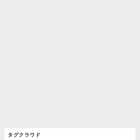
k
ウ
ィ
ジ
ェ
ッ
ト
エ
リ
ア
タグクラウド