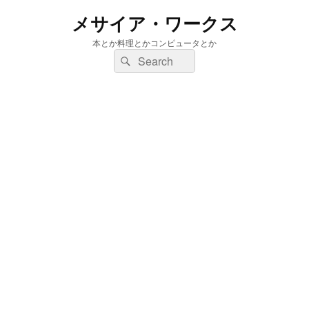
メサイア・ワークス
本とか料理とかコンピュータとか
検
検
索:
索