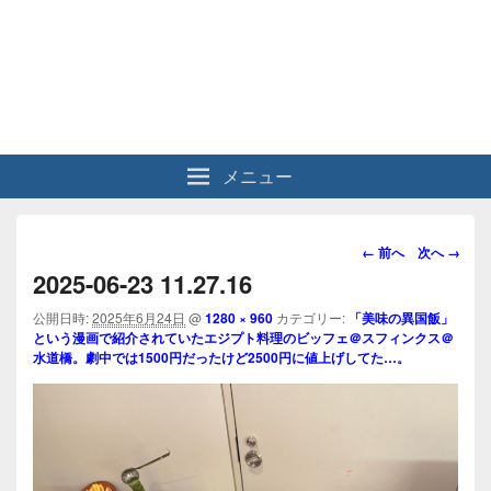
メニュー
画
← 前へ
次へ →
像
2025-06-23 11.27.16
ナ
ビ
公開日時:
2025年6月24日
@
1280 × 960
カテゴリー:
「美味の異国飯」
という漫画で紹介されていたエジプト料理のビッフェ＠スフィンクス＠
ゲ
水道橋。劇中では1500円だったけど2500円に値上げしてた…。
ー
シ
ョ
ン