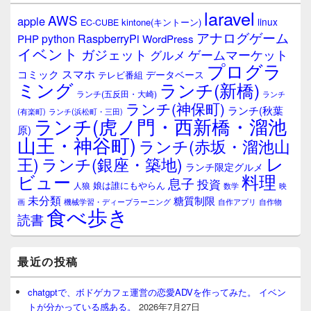
laravel
AWS
apple
linux
kintone(キントーン)
EC-CUBE
アナログゲーム
RaspberryPi
python
PHP
WordPress
イベント
ガジェット
ゲームマーケット
グルメ
プログラ
スマホ
コミック
データベース
テレビ番組
ミング
ランチ(新橋)
ランチ(五反田・大崎)
ランチ
ランチ(神保町)
ランチ(秋葉
(有楽町)
ランチ(浜松町・三田)
ランチ(虎ノ門・西新橋・溜池
原)
山王・神谷町)
ランチ(赤坂・溜池山
レ
王)
ランチ(銀座・築地)
ランチ限定グルメ
料理
ビュー
息子
投資
娘は誰にもやらん
人狼
数学
映
未分類
糖質制限
画
自作アプリ
自作物
機械学習・ディープラーニング
食べ歩き
読書
最近の投稿
chatgptで、ボドゲカフェ運営の恋愛ADVを作ってみた。 イベン
トが分かっている感ある。
2026年7月27日