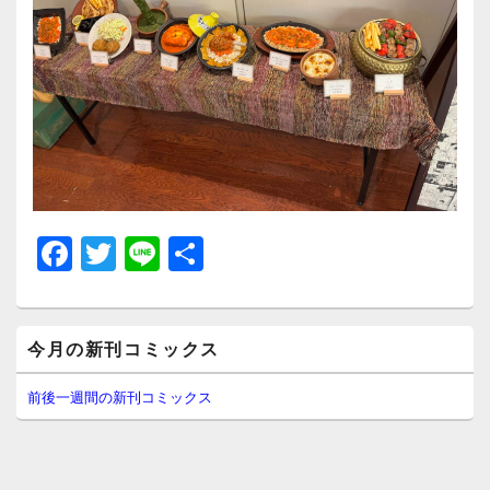
F
T
Li
共
a
wi
n
有
c
tt
e
メ
e
er
今月の新刊コミックス
イ
ン
b
サ
前後一週間の新刊コミックス
イ
o
ド
o
バ
ー