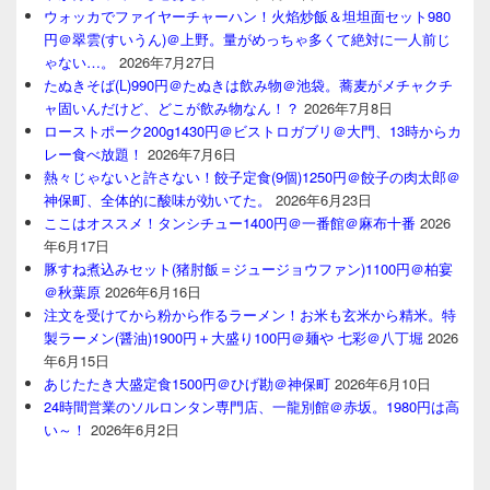
ウォッカでファイヤーチャーハン！火焰炒飯＆坦坦面セット980
円＠翠雲(すいうん)＠上野。量がめっちゃ多くて絶対に一人前じ
ゃない…。
2026年7月27日
たぬきそば(L)990円＠たぬきは飲み物＠池袋。蕎麦がメチャクチ
ャ固いんだけど、どこが飲み物なん！？
2026年7月8日
ローストポーク200g1430円＠ビストロガブリ＠大門、13時からカ
レー食べ放題！
2026年7月6日
熱々じゃないと許さない！餃子定食(9個)1250円＠餃子の肉太郎＠
神保町、全体的に酸味が効いてた。
2026年6月23日
ここはオススメ！タンシチュー1400円＠一番館＠麻布十番
2026
年6月17日
豚すね煮込みセット(猪肘飯＝ジュージョウファン)1100円＠柏宴
＠秋葉原
2026年6月16日
注文を受けてから粉から作るラーメン！お米も玄米から精米。特
製ラーメン(醤油)1900円＋大盛り100円＠麺や 七彩＠八丁堀
2026
年6月15日
あじたたき大盛定食1500円＠ひげ勘＠神保町
2026年6月10日
24時間営業のソルロンタン専門店、一龍別館＠赤坂。1980円は高
い～！
2026年6月2日