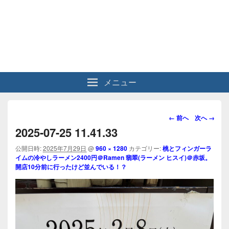
メニュー
画
← 前へ
次へ →
像
2025-07-25 11.41.33
ナ
ビ
公開日時:
2025年7月29日
@
960 × 1280
カテゴリー:
桃とフィンガーラ
イムの冷やしラーメン2400円＠Ramen 翡翠(ラーメン ヒスイ)＠赤坂。
ゲ
開店10分前に行ったけど並んでいる！？
ー
シ
ョ
ン