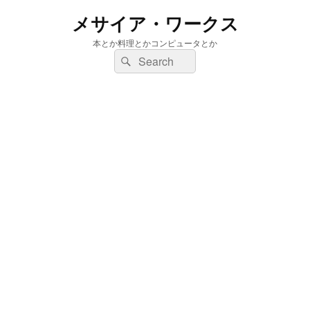
メサイア・ワークス
本とか料理とかコンピュータとか
検
検
索:
索