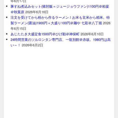
年6月17日
豚すね煮込みセット(猪肘飯＝ジュージョウファン)1100円＠柏宴
＠秋葉原
2026年6月16日
注文を受けてから粉から作るラーメン！お米も玄米から精米。特
製ラーメン(醤油)1900円＋大盛り100円＠麺や 七彩＠八丁堀
2026
年6月15日
あじたたき大盛定食1500円＠ひげ勘＠神保町
2026年6月10日
24時間営業のソルロンタン専門店、一龍別館＠赤坂。1980円は高
い～！
2026年6月2日