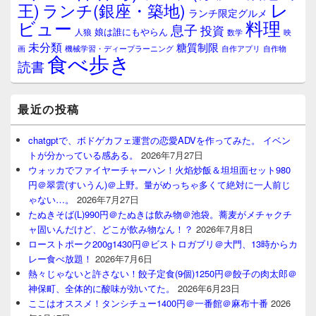
レ
王)
ランチ(銀座・築地)
ランチ限定グルメ
料理
ビュー
息子
投資
娘は誰にもやらん
人狼
数学
映
未分類
糖質制限
画
自作アプリ
自作物
機械学習・ディープラーニング
食べ歩き
読書
最近の投稿
chatgptで、ボドゲカフェ運営の恋愛ADVを作ってみた。 イベン
トが分かっている感ある。
2026年7月27日
ウォッカでファイヤーチャーハン！火焰炒飯＆坦坦面セット980
円＠翠雲(すいうん)＠上野。量がめっちゃ多くて絶対に一人前じ
ゃない…。
2026年7月27日
たぬきそば(L)990円＠たぬきは飲み物＠池袋。蕎麦がメチャクチ
ャ固いんだけど、どこが飲み物なん！？
2026年7月8日
ローストポーク200g1430円＠ビストロガブリ＠大門、13時からカ
レー食べ放題！
2026年7月6日
熱々じゃないと許さない！餃子定食(9個)1250円＠餃子の肉太郎＠
神保町、全体的に酸味が効いてた。
2026年6月23日
ここはオススメ！タンシチュー1400円＠一番館＠麻布十番
2026