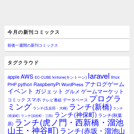
メ
今月の新刊コミックス
イ
ン
サ
前後一週間の新刊コミックス
イ
ド
バ
タグクラウド
ー
ウ
laravel
AWS
apple
ィ
linux
kintone(キントーン)
EC-CUBE
ジ
アナログゲーム
RaspberryPi
python
PHP
WordPress
ェ
イベント
ガジェット
ゲームマーケット
グルメ
ッ
プログラ
ト
スマホ
コミック
データベース
テレビ番組
エ
ミング
ランチ(新橋)
ランチ(五反田・大崎)
ランチ
リ
ランチ(神保町)
ア
ランチ(秋葉
(有楽町)
ランチ(浜松町・三田)
ランチ(虎ノ門・西新橋・溜池
原)
山王・神谷町)
ランチ(赤坂・溜池山