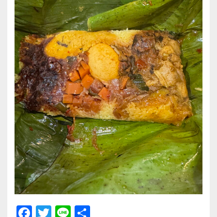
F
T
Li
共