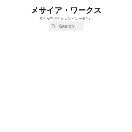
メサイア・ワークス
本とか料理とかコンピュータとか
検
検
索:
索