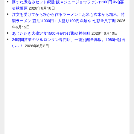
豚すね煮込みセット(猪肘飯＝ジュージョウファン)1100円＠柏宴
＠秋葉原
2026年6月16日
注文を受けてから粉から作るラーメン！お米も玄米から精米。特
製ラーメン(醤油)1900円＋大盛り100円＠麺や 七彩＠八丁堀
2026
年6月15日
あじたたき大盛定食1500円＠ひげ勘＠神保町
2026年6月10日
24時間営業のソルロンタン専門店、一龍別館＠赤坂。1980円は高
い～！
2026年6月2日