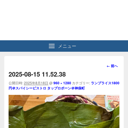
メニュー
画
← 前へ
像
2025-08-15 11.52.38
ナ
ビ
公開日時:
2025年8月18日
@
960 × 1280
カテゴリー:
ランプライス1800
円＠スパイシービストロ タップロボーン＠神保町
ゲ
ー
シ
ョ
ン