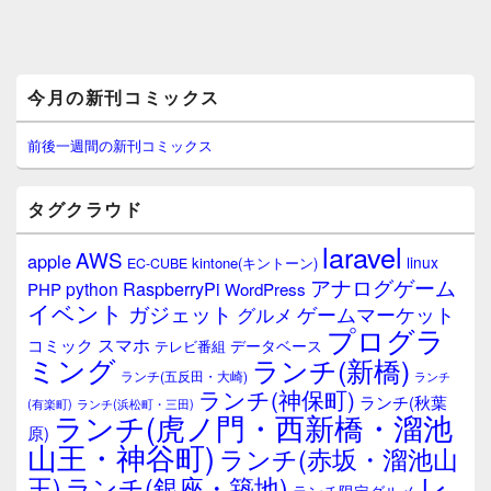
メ
今月の新刊コミックス
イ
ン
サ
前後一週間の新刊コミックス
イ
ド
バ
タグクラウド
ー
ウ
laravel
AWS
apple
ィ
linux
kintone(キントーン)
EC-CUBE
ジ
アナログゲーム
RaspberryPi
python
PHP
WordPress
ェ
イベント
ガジェット
ゲームマーケット
グルメ
ッ
プログラ
ト
スマホ
コミック
データベース
テレビ番組
エ
ミング
ランチ(新橋)
ランチ(五反田・大崎)
ランチ
リ
ランチ(神保町)
ア
ランチ(秋葉
(有楽町)
ランチ(浜松町・三田)
ランチ(虎ノ門・西新橋・溜池
原)
山王・神谷町)
ランチ(赤坂・溜池山
レ
王)
ランチ(銀座・築地)