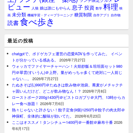
ランチ限定グルメ
料理
ビュー
息子
投資
娘は誰にもやらん
人狼
数学
映
未分類
糖質制限
画
自作アプリ
自作物
機械学習・ディープラーニング
食べ歩き
読書
最近の投稿
chatgptで、ボドゲカフェ運営の恋愛ADVを作ってみた。 イベン
トが分かっている感ある。
2026年7月27日
ウォッカでファイヤーチャーハン！火焰炒飯＆坦坦面セット980
円＠翠雲(すいうん)＠上野。量がめっちゃ多くて絶対に一人前じ
ゃない…。
2026年7月27日
たぬきそば(L)990円＠たぬきは飲み物＠池袋。蕎麦がメチャクチ
ャ固いんだけど、どこが飲み物なん！？
2026年7月8日
ローストポーク200g1430円＠ビストロガブリ＠大門、13時からカ
レー食べ放題！
2026年7月6日
熱々じゃないと許さない！餃子定食(9個)1250円＠餃子の肉太郎＠
神保町、全体的に酸味が効いてた。
2026年6月23日
ここはオススメ！タンシチュー1400円＠一番館＠麻布十番
2026
年6月17日