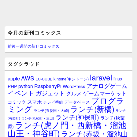
メ
今月の新刊コミックス
イ
ン
サ
前後一週間の新刊コミックス
イ
ド
バ
タグクラウド
ー
ウ
laravel
AWS
apple
ィ
linux
kintone(キントーン)
EC-CUBE
ジ
アナログゲーム
RaspberryPi
python
PHP
WordPress
ェ
イベント
ガジェット
ゲームマーケット
グルメ
ッ
プログラ
ト
スマホ
コミック
データベース
テレビ番組
エ
ミング
ランチ(新橋)
ランチ(五反田・大崎)
ランチ
リ
ランチ(神保町)
ア
ランチ(秋葉
(有楽町)
ランチ(浜松町・三田)
ランチ(虎ノ門・西新橋・溜池
原)
山王・神谷町)
ランチ(赤坂・溜池山