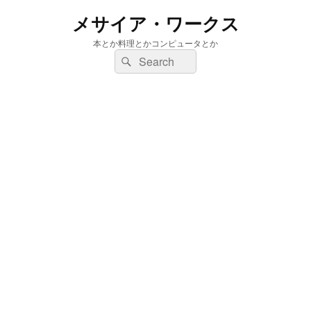
メサイア・ワークス
本とか料理とかコンピュータとか
検
検
索:
索