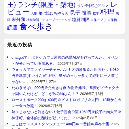
レ
王)
ランチ(銀座・築地)
ランチ限定グルメ
料理
ビュー
息子
投資
娘は誰にもやらん
人狼
数学
映
未分類
糖質制限
画
自作アプリ
自作物
機械学習・ディープラーニング
食べ歩き
読書
最近の投稿
chatgptで、ボドゲカフェ運営の恋愛ADVを作ってみた。 イベン
トが分かっている感ある。
2026年7月27日
ウォッカでファイヤーチャーハン！火焰炒飯＆坦坦面セット980
円＠翠雲(すいうん)＠上野。量がめっちゃ多くて絶対に一人前じ
ゃない…。
2026年7月27日
たぬきそば(L)990円＠たぬきは飲み物＠池袋。蕎麦がメチャクチ
ャ固いんだけど、どこが飲み物なん！？
2026年7月8日
ローストポーク200g1430円＠ビストロガブリ＠大門、13時からカ
レー食べ放題！
2026年7月6日
熱々じゃないと許さない！餃子定食(9個)1250円＠餃子の肉太郎＠
神保町、全体的に酸味が効いてた。
2026年6月23日
ここはオススメ！タンシチュー1400円＠一番館＠麻布十番
2026