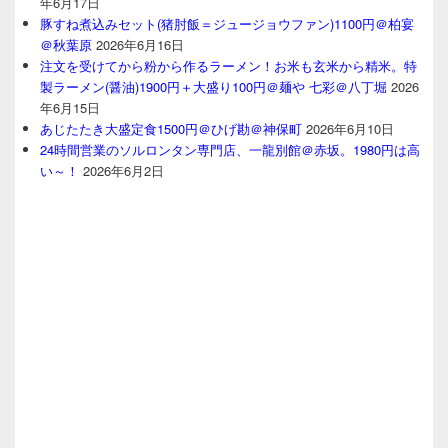
年6月17日
豚すね煮込みセット(猪肘飯＝ジュージョウファン)1100円＠柏宴
＠秋葉原
2026年6月16日
注文を受けてから粉から作るラーメン！お米も玄米から精米。特
製ラーメン(醤油)1900円＋大盛り100円＠麺や 七彩＠八丁堀
2026
年6月15日
あじたたき大盛定食1500円＠ひげ勘＠神保町
2026年6月10日
24時間営業のソルロンタン専門店、一龍別館＠赤坂。1980円は高
い～！
2026年6月2日