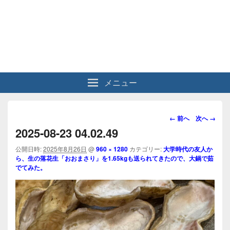
メニュー
画
← 前へ
次へ →
像
2025-08-23 04.02.49
ナ
ビ
公開日時:
2025年8月26日
@
960 × 1280
カテゴリー:
大学時代の友人か
ら、生の落花生「おおまさり」を1.65kgも送られてきたので、大鍋で茹
ゲ
でてみた。
ー
シ
ョ
ン