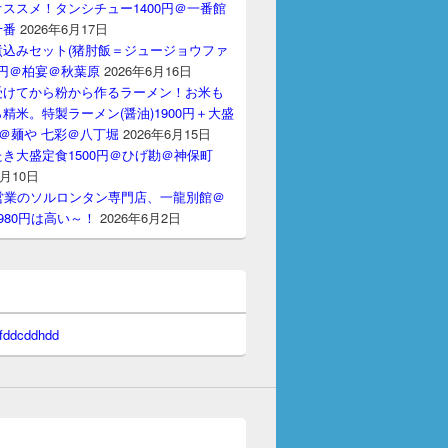
ススメ！タンシチュー1400円＠一番館
十番
2026年6月17日
煮込みセット(猪肘飯＝ジュージョウファ
00円＠柏宴＠秋葉原
2026年6月16日
受けてから粉から作るラーメン！お米も
精米。特製ラーメン(醤油)1900円＋大盛
円＠麺や 七彩＠八丁堀
2026年6月15日
き大盛定食1500円＠ひげ勘＠神保町
6月10日
間営業のソルロンタン専門店、一龍別館＠
980円は高い～！
2026年6月2日
 fddcddhdd