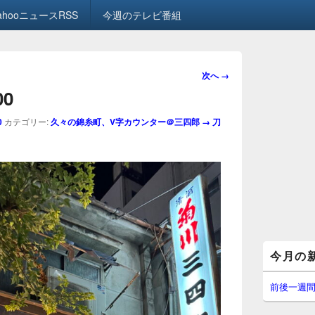
ahooニュースRSS
今週のテレビ番組
画
次へ →
像
00
ナ
ビ
0
カテゴリー:
久々の錦糸町、V字カウンター＠三四郎 → 刀
ゲ
ー
シ
ョ
ン
メ
今月の
イ
ン
サ
前後一週
イ
ド