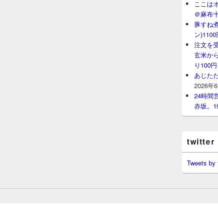
ここはオ
＠麻布
豚すね
ン)11
注文を
玄米から
り100
あじたた
2026年
24時
赤坂。1
twitter
Tweets by