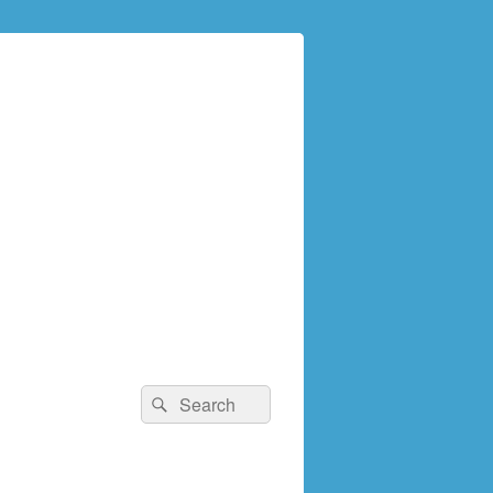
検
検
索:
索