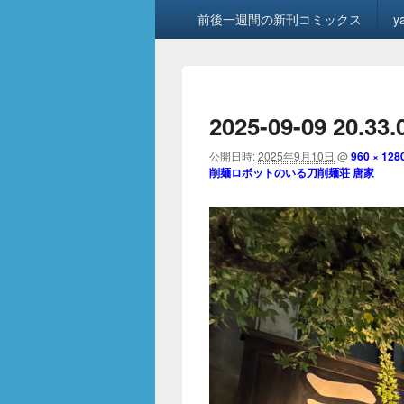
メ
前後一週間の新刊コミックス
y
イ
ン
メ
ニ
ュ
2025-09-09 20.33.
ー
公開日時:
2025年9月10日
@
960 × 128
削麺ロボットのいる刀削麺荘 唐家