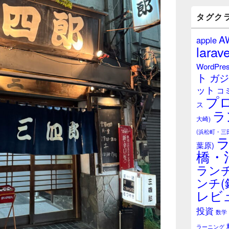
バ
ー
タグク
ウ
ィ
A
apple
ジ
larave
ェ
ッ
WordPre
ト
ト
ガジ
エ
ット
リ
コ
プ
ア
ス
ラ
大崎)
(浜松町・三
葉原)
橋・
ランチ
ンチ(
レビ
投資
数学
ラーニング