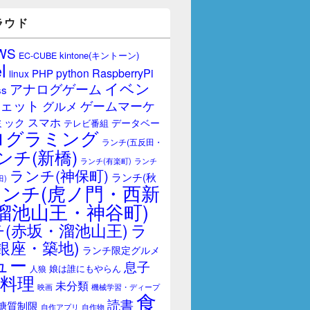
ラウド
WS
kintone(キントーン)
EC-CUBE
l
RaspberryPi
python
PHP
linux
イベン
アナログゲーム
ss
ェット
ゲームマーケ
グルメ
スマホ
ミック
データベー
テレビ番組
ログラミング
ランチ(五反田・
ンチ(新橋)
ランチ(有楽町)
ランチ
ランチ(神保町)
ランチ(秋
田)
ランチ(虎ノ門・西新
溜池山王・神谷町)
(赤坂・溜池山王)
ラ
銀座・築地)
ランチ限定グルメ
ュー
息子
娘は誰にもやらん
人狼
料理
未分類
映画
機械学習・ディープ
食
読書
糖質制限
自作アプリ
自作物