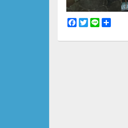
F
T
Li
共
a
wi
n
有
c
tt
e
e
er
b
o
o
k