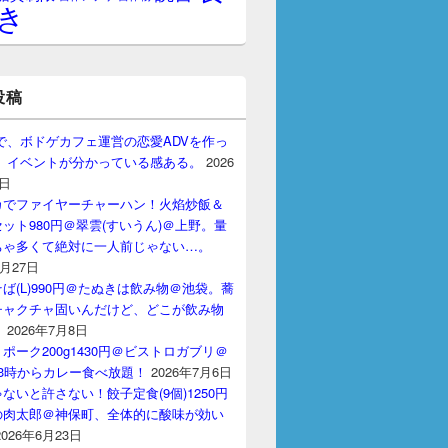
き
投稿
gptで、ボドゲカフェ運営の恋愛ADVを作っ
。 イベントが分かっている感ある。
2026
7日
カでファイヤーチャーハン！火焰炒飯＆
ット980円＠翠雲(すいうん)＠上野。量
ちゃ多くて絶対に一人前じゃない…。
7月27日
ば(L)990円＠たぬきは飲み物＠池袋。蕎
チャクチャ固いんだけど、どこが飲み物
？
2026年7月8日
ポーク200g1430円＠ビストロガブリ＠
3時からカレー食べ放題！
2026年7月6日
ないと許さない！餃子定食(9個)1250円
の肉太郎＠神保町、全体的に酸味が効い
2026年6月23日