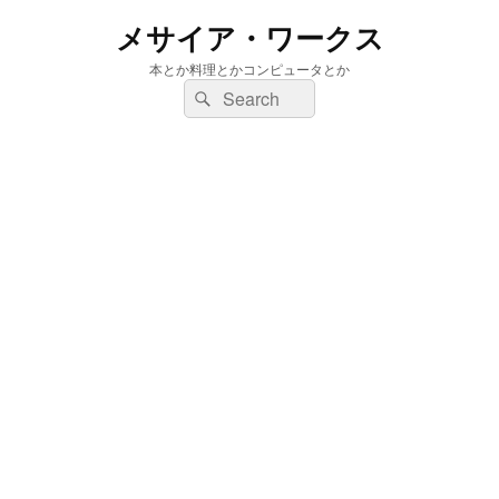
メサイア・ワークス
本とか料理とかコンピュータとか
検
検
索:
索