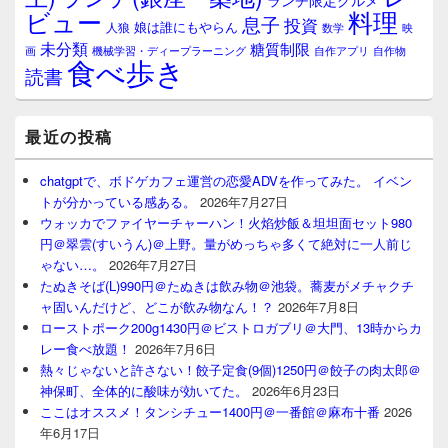
ランチ限定グルメ
料理
ビュー
息子
投資
娘は誰にもやらん
人狼
数学
映
未分類
糖質制限
画
自作アプリ
自作物
機械学習・ディープラーニング
食べ歩き
読書
最近の投稿
chatgptで、ボドゲカフェ運営の恋愛ADVを作ってみた。 イベン
トが分かっている感ある。
2026年7月27日
ウォッカでファイヤーチャーハン！火焰炒飯＆坦坦面セット980
円＠翠雲(すいうん)＠上野。量がめっちゃ多くて絶対に一人前じ
ゃない…。
2026年7月27日
たぬきそば(L)990円＠たぬきは飲み物＠池袋。蕎麦がメチャクチ
ャ固いんだけど、どこが飲み物なん！？
2026年7月8日
ローストポーク200g1430円＠ビストロガブリ＠大門、13時からカ
レー食べ放題！
2026年7月6日
熱々じゃないと許さない！餃子定食(9個)1250円＠餃子の肉太郎＠
神保町、全体的に酸味が効いてた。
2026年6月23日
ここはオススメ！タンシチュー1400円＠一番館＠麻布十番
2026
年6月17日