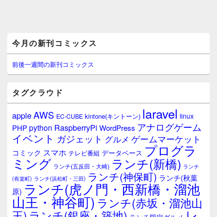
メ
今月の新刊コミックス
イ
ン
サ
前後一週間の新刊コミックス
イ
ド
バ
タグクラウド
ー
ウ
laravel
AWS
apple
ィ
linux
kintone(キントーン)
EC-CUBE
ジ
アナログゲーム
RaspberryPi
python
PHP
WordPress
ェ
イベント
ガジェット
ゲームマーケット
グルメ
ッ
プログラ
ト
スマホ
コミック
データベース
テレビ番組
エ
ミング
ランチ(新橋)
ランチ(五反田・大崎)
ランチ
リ
ランチ(神保町)
ア
ランチ(秋葉
(有楽町)
ランチ(浜松町・三田)
ランチ(虎ノ門・西新橋・溜池
原)
山王・神谷町)
ランチ(赤坂・溜池山
レ
王)
ランチ(銀座・築地)