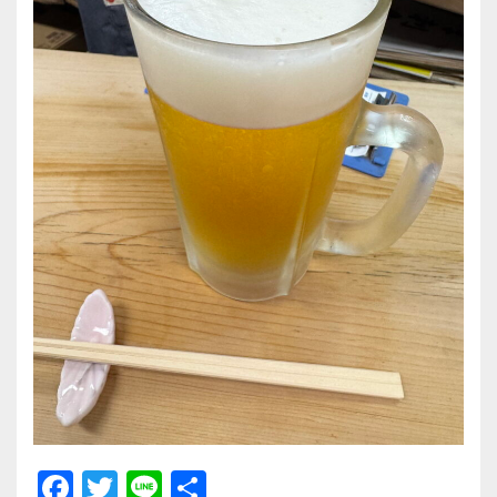
F
T
Li
共