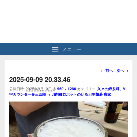
メニュー
画
← 前へ
次へ →
像
2025-09-09 20.33.46
ナ
ビ
公開日時:
2025年9月10日
@
960 × 1280
カテゴリー:
久々の錦糸町、V
字カウンター＠三四郎 → 刀削麺ロボットのいる刀削麺荘 唐家
ゲ
ー
シ
ョ
ン