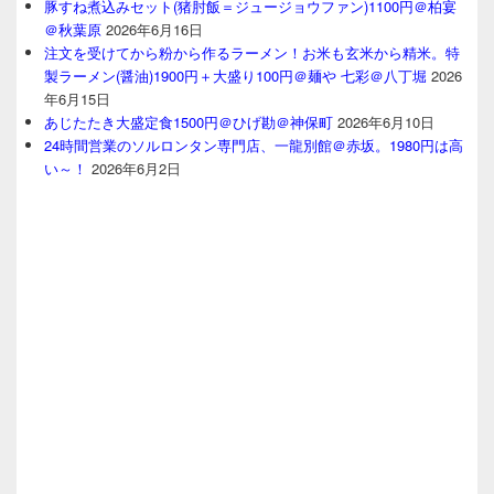
豚すね煮込みセット(猪肘飯＝ジュージョウファン)1100円＠柏宴
＠秋葉原
2026年6月16日
注文を受けてから粉から作るラーメン！お米も玄米から精米。特
製ラーメン(醤油)1900円＋大盛り100円＠麺や 七彩＠八丁堀
2026
年6月15日
あじたたき大盛定食1500円＠ひげ勘＠神保町
2026年6月10日
24時間営業のソルロンタン専門店、一龍別館＠赤坂。1980円は高
い～！
2026年6月2日