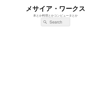
メサイア・ワークス
本とか料理とかコンピュータとか
検
検
索:
索