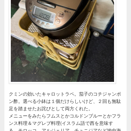
クミンの効いたキャロットラペ。茄子のコチジャンポ
ン酢。選べる小鉢は１個だけらしいけど、２回も無駄
足を踏ませたお詫びとして両方くれた。
メニューをみたらフムスとかコルドンブルーとかフラ
ンス料理＆マグレブ料理(イスラム語で西を意味す
る。モロッコ、アルジェリア、チュニジアなど地中海