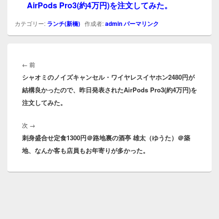
AirPods Pro3(約4万円)を注文してみた。
カテゴリー:
ランチ(新橋)
作成者:
admin
パーマリンク
投
稿
前
←
前
ナ
シャオミのノイズキャンセル・ワイヤレスイヤホン2480円が
の
ビ
結構良かったので、昨日発表されたAirPods Pro3(約4万円)を
投
ゲ
注文してみた。
稿:
ー
シ
次
次
→
ョ
刺身盛合せ定食1300円＠路地裏の酒亭 雄太（ゆうた）＠築
の
ン
地、なんか客も店員もお年寄りが多かった。
投
稿: