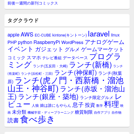
サ
前後一週間の新刊コミックス
イ
ド
バ
タグクラウド
ー
ウ
laravel
AWS
apple
ィ
linux
kintone(キントーン)
EC-CUBE
ジ
アナログゲーム
RaspberryPi
python
PHP
WordPress
ェ
イベント
ガジェット
ゲームマーケット
グルメ
ッ
プログラ
ト
スマホ
コミック
データベース
テレビ番組
エ
ミング
ランチ(新橋)
ランチ(五反田・大崎)
ランチ
リ
ランチ(神保町)
ア
ランチ(秋葉
(有楽町)
ランチ(浜松町・三田)
ランチ(虎ノ門・西新橋・溜池
原)
山王・神谷町)
ランチ(赤坂・溜池山
レ
王)
ランチ(銀座・築地)
ランチ限定グルメ
料理
ビュー
息子
投資
娘は誰にもやらん
人狼
数学
映
未分類
糖質制限
画
自作アプリ
自作物
機械学習・ディープラーニング
食べ歩き
読書