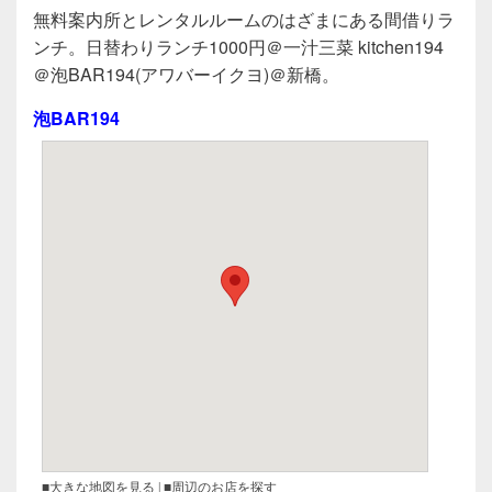
a
wi
n
有
無料案内所とレンタルルームのはざまにある間借りラ
c
tt
e
ンチ。日替わりランチ1000円＠一汁三菜 kitchen194
e
er
＠泡BAR194(アワバーイクヨ)＠新橋。
b
泡BAR194
o
o
k