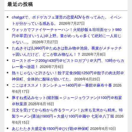
最近の投稿
chatgptで、ボドゲカフェ運営の恋愛ADVを作ってみた。 イベン
トが分かっている感ある。
2026年7月27日
ウォッカでファイヤーチャーハン！火焰炒飯＆坦坦面セット980
円＠翠雲(すいうん)＠上野。量がめっちゃ多くて絶対に一人前じ
ゃない…。
2026年7月27日
たぬきそば(L)990円＠たぬきは飲み物＠池袋。蕎麦がメチャクチ
ャ固いんだけど、どこが飲み物なん！？
2026年7月8日
ローストポーク200g1430円＠ビストロガブリ＠大門、13時からカ
レー食べ放題！
2026年7月6日
熱々じゃないと許さない！餃子定食(9個)1250円＠餃子の肉太郎＠
神保町、全体的に酸味が効いてた。
2026年6月23日
ここはオススメ！タンシチュー1400円＠一番館＠麻布十番
2026
年6月17日
豚すね煮込みセット(猪肘飯＝ジュージョウファン)1100円＠柏宴
＠秋葉原
2026年6月16日
注文を受けてから粉から作るラーメン！お米も玄米から精米。特
製ラーメン(醤油)1900円＋大盛り100円＠麺や 七彩＠八丁堀
2026
年6月15日
あじたたき大盛定食1500円＠ひげ勘＠神保町
2026年6月10日