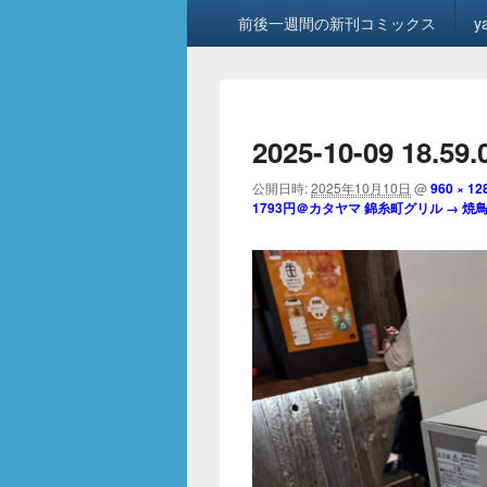
メ
前後一週間の新刊コミックス
y
イ
ン
メ
ニ
ュ
2025-10-09 18.59.
ー
公開日時:
2025年10月10日
@
960 × 12
1793円＠カタヤマ 錦糸町グリル → 