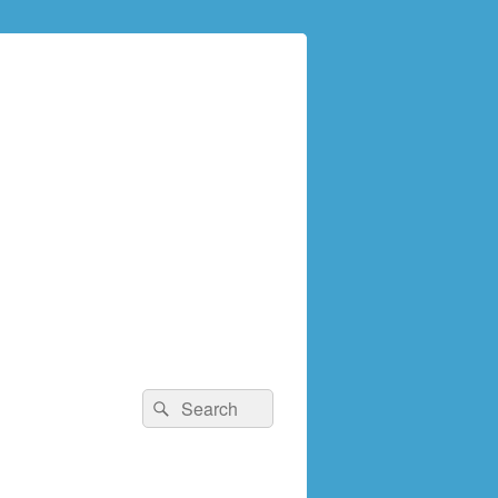
検
検
索:
索