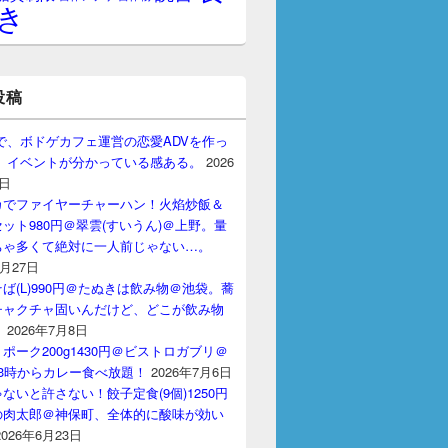
き
投稿
gptで、ボドゲカフェ運営の恋愛ADVを作っ
。 イベントが分かっている感ある。
2026
7日
カでファイヤーチャーハン！火焰炒飯＆
ット980円＠翠雲(すいうん)＠上野。量
ちゃ多くて絶対に一人前じゃない…。
7月27日
ば(L)990円＠たぬきは飲み物＠池袋。蕎
チャクチャ固いんだけど、どこが飲み物
？
2026年7月8日
ポーク200g1430円＠ビストロガブリ＠
3時からカレー食べ放題！
2026年7月6日
ないと許さない！餃子定食(9個)1250円
の肉太郎＠神保町、全体的に酸味が効い
2026年6月23日