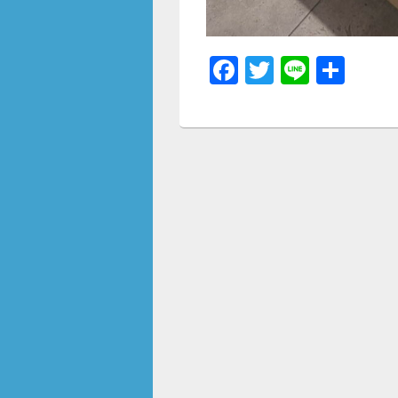
F
T
Li
共
a
wi
n
有
c
tt
e
e
er
b
o
o
k