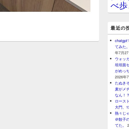
べ歩
最近の
chat
てみた
年7月2
ウォッ
坦坦面セ
がめっ
2026年
たぬきそ
麦がメ
なん！
ロースト
大門、1
熱々じゃ
＠餃子
てた。