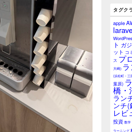
バ
ー
タグク
ウ
ィ
A
apple
ジ
larave
ェ
ッ
WordPre
ト
ト
ガジ
エ
ット
リ
コ
プ
ア
ス
ラ
大崎)
(浜松町・三
葉原)
橋・
ランチ
ンチ(
レビ
投資
数学
ラーニング