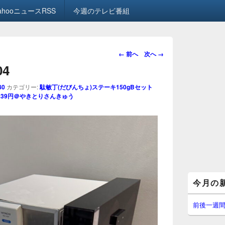
ahooニュースRSS
今週のテレビ番組
画
← 前へ
次へ →
像
04
ナ
ビ
80
カテゴリー:
駄敏丁(だびんちょ)ステーキ150gBセット
ゲ
焼鳥39円＠やきとりさんきゅう
ー
シ
ョ
ン
メ
今月の
イ
ン
サ
前後一週
イ
ド