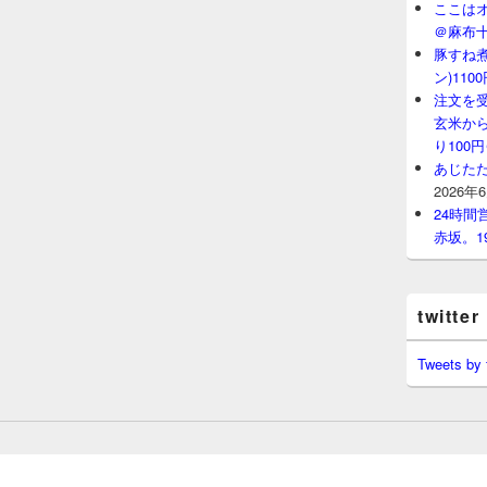
ここはオ
＠麻布
豚すね
ン)11
注文を
玄米から
り100
あじたた
2026年
24時
赤坂。1
twitter
Tweets by