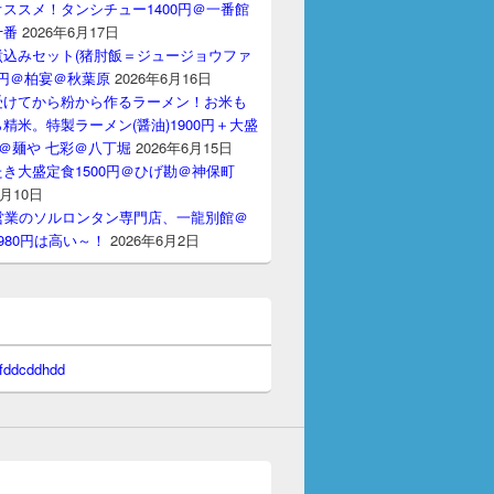
ススメ！タンシチュー1400円＠一番館
十番
2026年6月17日
煮込みセット(猪肘飯＝ジュージョウファ
00円＠柏宴＠秋葉原
2026年6月16日
受けてから粉から作るラーメン！お米も
精米。特製ラーメン(醤油)1900円＋大盛
円＠麺や 七彩＠八丁堀
2026年6月15日
き大盛定食1500円＠ひげ勘＠神保町
6月10日
間営業のソルロンタン専門店、一龍別館＠
980円は高い～！
2026年6月2日
 fddcddhdd