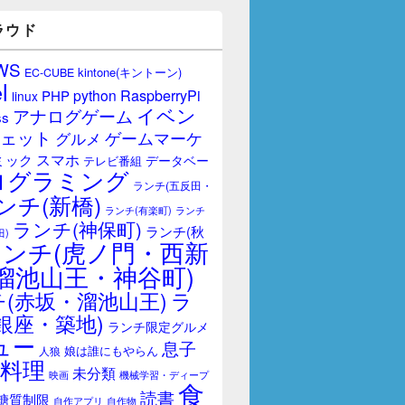
ラウド
WS
kintone(キントーン)
EC-CUBE
l
RaspberryPi
python
PHP
linux
イベン
アナログゲーム
ss
ェット
ゲームマーケ
グルメ
スマホ
ミック
データベー
テレビ番組
ログラミング
ランチ(五反田・
ンチ(新橋)
ランチ(有楽町)
ランチ
ランチ(神保町)
ランチ(秋
田)
ランチ(虎ノ門・西新
溜池山王・神谷町)
(赤坂・溜池山王)
ラ
銀座・築地)
ランチ限定グルメ
ュー
息子
娘は誰にもやらん
人狼
料理
未分類
映画
機械学習・ディープ
食
読書
糖質制限
自作アプリ
自作物