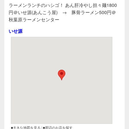
a
wi
n
有
ラーメンランチのハシゴ！ あん肝冷やし担々麺1800
c
tt
e
円＠いせ源(あんこう屋) → 豚骨ラーメン500円＠
e
er
秋葉原ラーメンセンター
b
いせ源
o
o
k