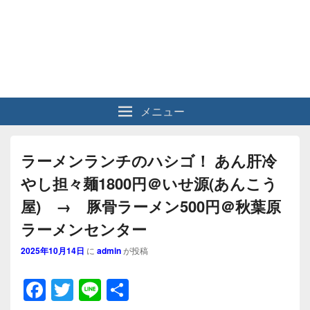
メニュー
ラーメンランチのハシゴ！ あん肝冷
やし担々麺1800円＠いせ源(あんこう
屋) → 豚骨ラーメン500円＠秋葉原
ラーメンセンター
2025年10月14日
に
admin
が投稿
F
T
Li
共