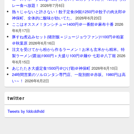
レー食べ放題！
2026年7月6日
熱々じゃないと許さない！餃子定食(9個)1250円＠餃子の肉太郎＠
神保町、全体的に酸味が効いてた。
2026年6月23日
ここはオススメ！タンシチュー1400円＠一番館＠麻布十番
2026
年6月17日
豚すね煮込みセット(猪肘飯＝ジュージョウファン)1100円＠柏宴
＠秋葉原
2026年6月16日
注文を受けてから粉から作るラーメン！お米も玄米から精米。特
製ラーメン(醤油)1900円＋大盛り100円＠麺や 七彩＠八丁堀
2026
年6月15日
あじたたき大盛定食1500円＠ひげ勘＠神保町
2026年6月10日
24時間営業のソルロンタン専門店、一龍別館＠赤坂。1980円は高
い～！
2026年6月2日
twitter
Tweets by fddcddhdd