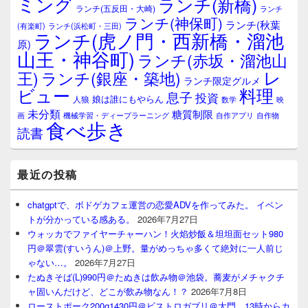
ミング
ランチ(新橋)
ランチ(五反田・大崎)
ランチ
リ
ランチ(神保町)
ア
ランチ(秋葉
(有楽町)
ランチ(浜松町・三田)
ランチ(虎ノ門・西新橋・溜池
原)
山王・神谷町)
ランチ(赤坂・溜池山
レ
王)
ランチ(銀座・築地)
ランチ限定グルメ
料理
ビュー
息子
投資
娘は誰にもやらん
人狼
数学
映
未分類
糖質制限
画
自作アプリ
自作物
機械学習・ディープラーニング
食べ歩き
読書
最近の投稿
chatgptで、ボドゲカフェ運営の恋愛ADVを作ってみた。 イベン
トが分かっている感ある。
2026年7月27日
ウォッカでファイヤーチャーハン！火焰炒飯＆坦坦面セット980
円＠翠雲(すいうん)＠上野。量がめっちゃ多くて絶対に一人前じ
ゃない…。
2026年7月27日
たぬきそば(L)990円＠たぬきは飲み物＠池袋。蕎麦がメチャクチ
ャ固いんだけど、どこが飲み物なん！？
2026年7月8日
ローストポーク200g1430円＠ビストロガブリ＠大門、13時からカ