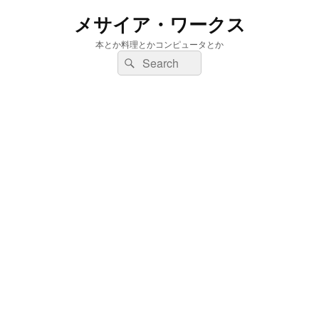
メサイア・ワークス
本とか料理とかコンピュータとか
検
検
索:
索