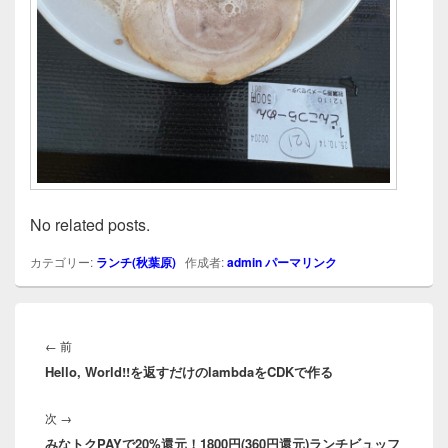
No related posts.
カテゴリー:
ランチ(秋葉原)
作成者:
admin
パーマリンク
投
稿
前
←
前
ナ
Hello, World!!を返すだけのlambdaをCDKで作る
の
ビ
投
ゲ
次
次
→
稿:
ー
みなトクPAYで20%還元！1800円(360円還元)ランチビュッフ
の