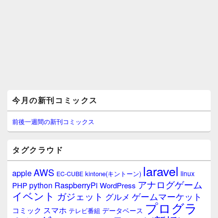
メ
今月の新刊コミックス
イ
ン
サ
前後一週間の新刊コミックス
イ
ド
バ
タグクラウド
ー
ウ
laravel
AWS
apple
ィ
linux
kintone(キントーン)
EC-CUBE
ジ
アナログゲーム
RaspberryPi
python
PHP
WordPress
ェ
イベント
ガジェット
ゲームマーケット
グルメ
ッ
プログラ
ト
スマホ
コミック
データベース
テレビ番組
エ