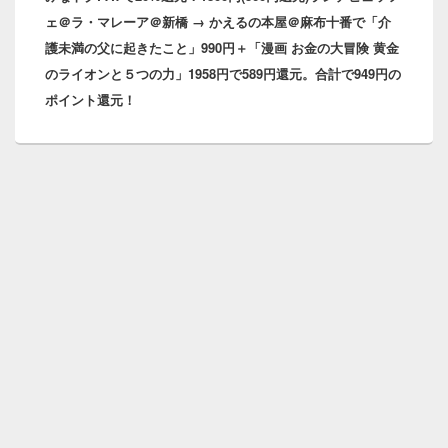
シ
ェ＠ラ・マレーア＠新橋 → かえるの本屋＠麻布十番で「介
投
ョ
護未満の父に起きたこと」990円＋「漫画 お金の大冒険 黄金
稿:
ン
のライオンと５つの力」1958円で589円還元。合計で949円の
ポイント還元！