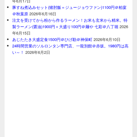
年6月17日
豚すね煮込みセット(猪肘飯＝ジュージョウファン)1100円＠柏宴
＠秋葉原
2026年6月16日
注文を受けてから粉から作るラーメン！お米も玄米から精米。特
製ラーメン(醤油)1900円＋大盛り100円＠麺や 七彩＠八丁堀
2026
年6月15日
あじたたき大盛定食1500円＠ひげ勘＠神保町
2026年6月10日
24時間営業のソルロンタン専門店、一龍別館＠赤坂。1980円は高
い～！
2026年6月2日