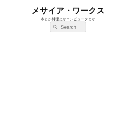
メサイア・ワークス
本とか料理とかコンピュータとか
検
検
索:
索