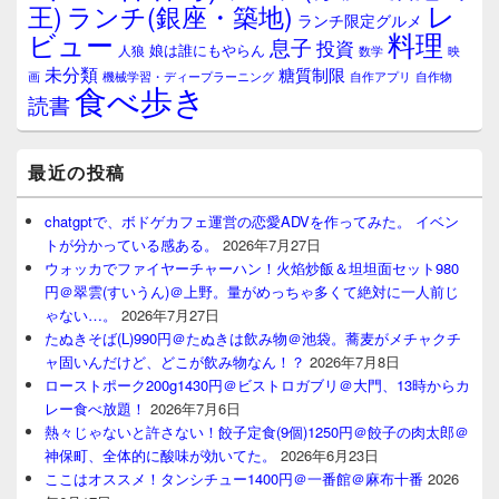
レ
王)
ランチ(銀座・築地)
ランチ限定グルメ
料理
ビュー
息子
投資
娘は誰にもやらん
人狼
数学
映
未分類
糖質制限
画
自作アプリ
自作物
機械学習・ディープラーニング
食べ歩き
読書
最近の投稿
chatgptで、ボドゲカフェ運営の恋愛ADVを作ってみた。 イベン
トが分かっている感ある。
2026年7月27日
ウォッカでファイヤーチャーハン！火焰炒飯＆坦坦面セット980
円＠翠雲(すいうん)＠上野。量がめっちゃ多くて絶対に一人前じ
ゃない…。
2026年7月27日
たぬきそば(L)990円＠たぬきは飲み物＠池袋。蕎麦がメチャクチ
ャ固いんだけど、どこが飲み物なん！？
2026年7月8日
ローストポーク200g1430円＠ビストロガブリ＠大門、13時からカ
レー食べ放題！
2026年7月6日
熱々じゃないと許さない！餃子定食(9個)1250円＠餃子の肉太郎＠
神保町、全体的に酸味が効いてた。
2026年6月23日
ここはオススメ！タンシチュー1400円＠一番館＠麻布十番
2026