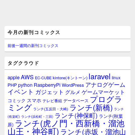
メ
今月の新刊コミックス
イ
ン
サ
前後一週間の新刊コミックス
イ
ド
バ
タグクラウド
ー
ウ
laravel
AWS
apple
ィ
linux
kintone(キントーン)
EC-CUBE
ジ
アナログゲーム
RaspberryPi
python
PHP
WordPress
ェ
イベント
ガジェット
ゲームマーケット
グルメ
ッ
プログラ
ト
スマホ
コミック
データベース
テレビ番組
エ
ミング
ランチ(新橋)
ランチ(五反田・大崎)
ランチ
リ
ランチ(神保町)
ア
ランチ(秋葉
(有楽町)
ランチ(浜松町・三田)
ランチ(虎ノ門・西新橋・溜池
原)
山王・神谷町)
ランチ(赤坂・溜池山