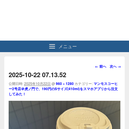
メニュー
画
← 前へ
次へ →
像
2025-10-22 07.13.52
ナ
ビ
公開日時:
2025年10月22日
@
960 × 1280
カテゴリー:
マンモスコーヒ
ー2号店＠虎ノ門で、190円のSサイズ(410ml)をスマホアプリから注文
ゲ
してみた！
ー
シ
ョ
ン