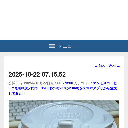
メニュー
画
← 前へ
次へ →
像
2025-10-22 07.15.52
ナ
ビ
公開日時:
2025年10月22日
@
960 × 1280
カテゴリー:
マンモスコーヒ
ー2号店＠虎ノ門で、190円のSサイズ(410ml)をスマホアプリから注文
ゲ
してみた！
ー
シ
ョ
ン