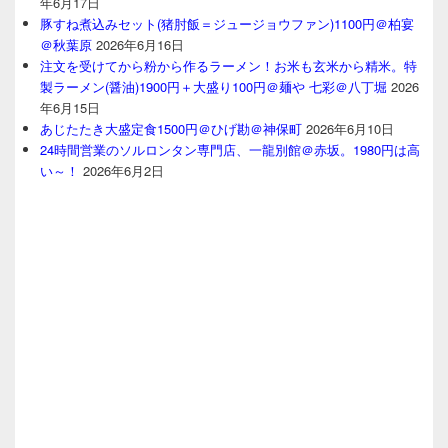
年6月17日
豚すね煮込みセット(猪肘飯＝ジュージョウファン)1100円＠柏宴
＠秋葉原
2026年6月16日
注文を受けてから粉から作るラーメン！お米も玄米から精米。特
製ラーメン(醤油)1900円＋大盛り100円＠麺や 七彩＠八丁堀
2026
年6月15日
あじたたき大盛定食1500円＠ひげ勘＠神保町
2026年6月10日
24時間営業のソルロンタン専門店、一龍別館＠赤坂。1980円は高
い～！
2026年6月2日