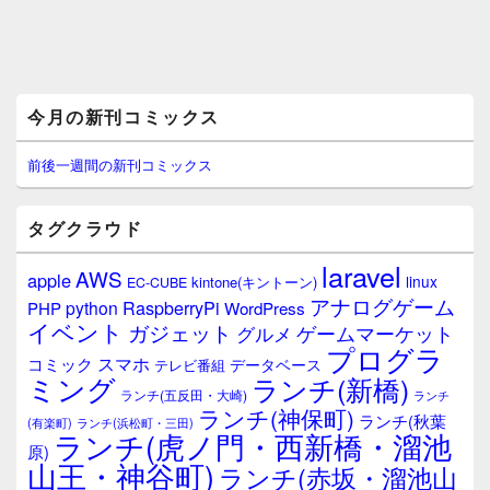
メ
今月の新刊コミックス
イ
ン
サ
前後一週間の新刊コミックス
イ
ド
バ
タグクラウド
ー
ウ
laravel
AWS
apple
ィ
linux
kintone(キントーン)
EC-CUBE
ジ
アナログゲーム
RaspberryPi
python
PHP
WordPress
ェ
イベント
ガジェット
ゲームマーケット
グルメ
ッ
プログラ
ト
スマホ
コミック
データベース
テレビ番組
エ
ミング
ランチ(新橋)
ランチ(五反田・大崎)
ランチ
リ
ランチ(神保町)
ア
ランチ(秋葉
(有楽町)
ランチ(浜松町・三田)
ランチ(虎ノ門・西新橋・溜池
原)
山王・神谷町)
ランチ(赤坂・溜池山