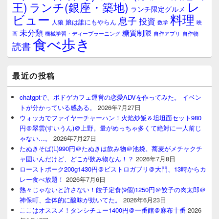
レ
王)
ランチ(銀座・築地)
ランチ限定グルメ
料理
ビュー
息子
投資
娘は誰にもやらん
人狼
数学
映
未分類
糖質制限
画
自作アプリ
自作物
機械学習・ディープラーニング
食べ歩き
読書
最近の投稿
chatgptで、ボドゲカフェ運営の恋愛ADVを作ってみた。 イベン
トが分かっている感ある。
2026年7月27日
ウォッカでファイヤーチャーハン！火焰炒飯＆坦坦面セット980
円＠翠雲(すいうん)＠上野。量がめっちゃ多くて絶対に一人前じ
ゃない…。
2026年7月27日
たぬきそば(L)990円＠たぬきは飲み物＠池袋。蕎麦がメチャクチ
ャ固いんだけど、どこが飲み物なん！？
2026年7月8日
ローストポーク200g1430円＠ビストロガブリ＠大門、13時からカ
レー食べ放題！
2026年7月6日
熱々じゃないと許さない！餃子定食(9個)1250円＠餃子の肉太郎＠
神保町、全体的に酸味が効いてた。
2026年6月23日
ここはオススメ！タンシチュー1400円＠一番館＠麻布十番
2026