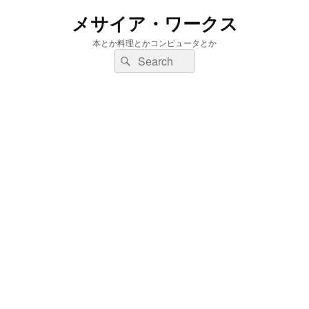
メサイア・ワークス
本とか料理とかコンピュータとか
検
検
索:
索