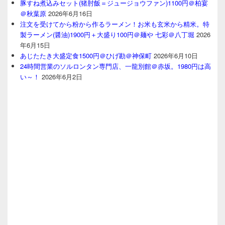
豚すね煮込みセット(猪肘飯＝ジュージョウファン)1100円＠柏宴
＠秋葉原
2026年6月16日
注文を受けてから粉から作るラーメン！お米も玄米から精米。特
製ラーメン(醤油)1900円＋大盛り100円＠麺や 七彩＠八丁堀
2026
年6月15日
あじたたき大盛定食1500円＠ひげ勘＠神保町
2026年6月10日
24時間営業のソルロンタン専門店、一龍別館＠赤坂。1980円は高
い～！
2026年6月2日