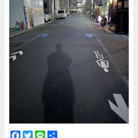
F
T
Li
共