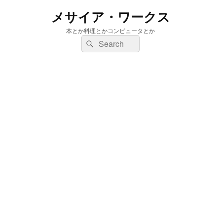
メサイア・ワークス
本とか料理とかコンピュータとか
検
検
索:
索