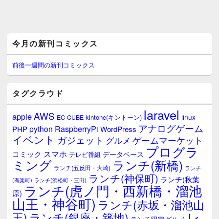
メ
今月の新刊コミックス
イ
ン
サ
前後一週間の新刊コミックス
イ
ド
バ
タグクラウド
ー
ウ
laravel
AWS
apple
ィ
linux
kintone(キントーン)
EC-CUBE
ジ
アナログゲーム
RaspberryPi
python
PHP
WordPress
ェ
イベント
ガジェット
ゲームマーケット
グルメ
ッ
プログラ
ト
スマホ
コミック
データベース
テレビ番組
エ
ミング
ランチ(新橋)
ランチ(五反田・大崎)
ランチ
リ
ランチ(神保町)
ア
ランチ(秋葉
(有楽町)
ランチ(浜松町・三田)
ランチ(虎ノ門・西新橋・溜池
原)
山王・神谷町)
ランチ(赤坂・溜池山
レ
王)
ランチ(銀座・築地)