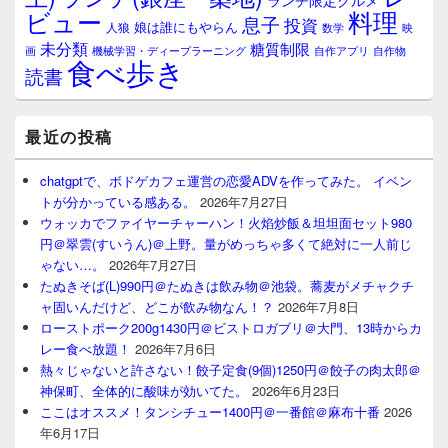
ランチ限定グルメ
料理
ビュー
息子
投資
娘は誰にもやらん
人狼
数学
映
未分類
糖質制限
画
自作アプリ
自作物
機械学習・ディープラーニング
食べ歩き
読書
最近の投稿
chatgptで、ボドゲカフェ運営の恋愛ADVを作ってみた。 イベン
トが分かっている感ある。
2026年7月27日
ウォッカでファイヤーチャーハン！火焰炒飯＆坦坦面セット980
円＠翠雲(すいうん)＠上野。量がめっちゃ多くて絶対に一人前じ
ゃない…。
2026年7月27日
たぬきそば(L)990円＠たぬきは飲み物＠池袋。蕎麦がメチャクチ
ャ固いんだけど、どこが飲み物なん！？
2026年7月8日
ローストポーク200g1430円＠ビストロガブリ＠大門、13時からカ
レー食べ放題！
2026年7月6日
熱々じゃないと許さない！餃子定食(9個)1250円＠餃子の肉太郎＠
神保町、全体的に酸味が効いてた。
2026年6月23日
ここはオススメ！タンシチュー1400円＠一番館＠麻布十番
2026
年6月17日