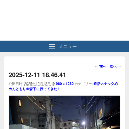
メニュー
画
← 前へ
次へ →
像
2025-12-11 18.46.41
ナ
ビ
公開日時:
2025年12月12日
@
960 × 1280
カテゴリー:
終活スナックめ
めんともり＠森下に行ってきた！
ゲ
ー
シ
ョ
ン