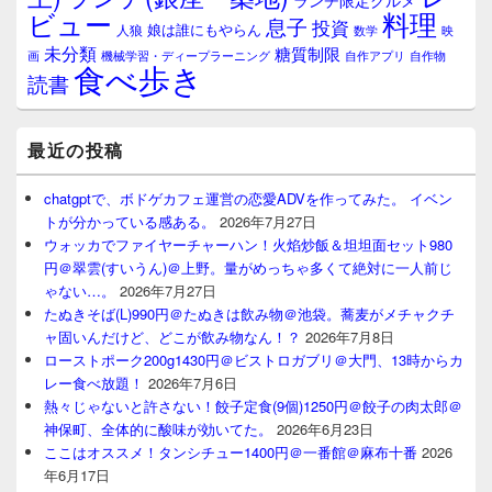
ランチ限定グルメ
料理
ビュー
息子
投資
娘は誰にもやらん
人狼
数学
映
未分類
糖質制限
画
自作アプリ
自作物
機械学習・ディープラーニング
食べ歩き
読書
最近の投稿
chatgptで、ボドゲカフェ運営の恋愛ADVを作ってみた。 イベン
トが分かっている感ある。
2026年7月27日
ウォッカでファイヤーチャーハン！火焰炒飯＆坦坦面セット980
円＠翠雲(すいうん)＠上野。量がめっちゃ多くて絶対に一人前じ
ゃない…。
2026年7月27日
たぬきそば(L)990円＠たぬきは飲み物＠池袋。蕎麦がメチャクチ
ャ固いんだけど、どこが飲み物なん！？
2026年7月8日
ローストポーク200g1430円＠ビストロガブリ＠大門、13時からカ
レー食べ放題！
2026年7月6日
熱々じゃないと許さない！餃子定食(9個)1250円＠餃子の肉太郎＠
神保町、全体的に酸味が効いてた。
2026年6月23日
ここはオススメ！タンシチュー1400円＠一番館＠麻布十番
2026
年6月17日