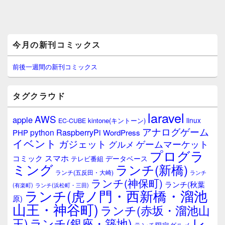
メ
今月の新刊コミックス
イ
ン
サ
前後一週間の新刊コミックス
イ
ド
バ
タグクラウド
ー
ウ
laravel
AWS
apple
ィ
linux
kintone(キントーン)
EC-CUBE
ジ
アナログゲーム
RaspberryPi
python
PHP
WordPress
ェ
イベント
ガジェット
ゲームマーケット
グルメ
ッ
プログラ
ト
スマホ
コミック
データベース
テレビ番組
エ
ミング
ランチ(新橋)
ランチ(五反田・大崎)
ランチ
リ
ランチ(神保町)
ア
ランチ(秋葉
(有楽町)
ランチ(浜松町・三田)
ランチ(虎ノ門・西新橋・溜池
原)
山王・神谷町)
ランチ(赤坂・溜池山
レ
王)
ランチ(銀座・築地)