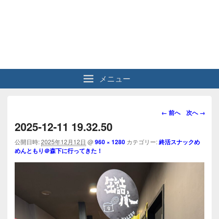
メニュー
画
← 前へ
次へ →
像
2025-12-11 19.32.50
ナ
ビ
公開日時:
2025年12月12日
@
960 × 1280
カテゴリー:
終活スナックめ
めんともり＠森下に行ってきた！
ゲ
ー
シ
ョ
ン