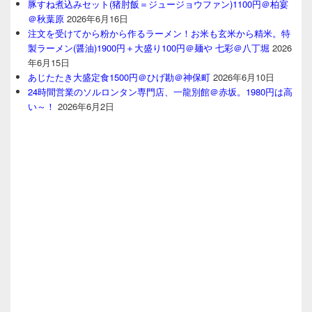
豚すね煮込みセット(猪肘飯＝ジュージョウファン)1100円＠柏宴
＠秋葉原
2026年6月16日
注文を受けてから粉から作るラーメン！お米も玄米から精米。特
製ラーメン(醤油)1900円＋大盛り100円＠麺や 七彩＠八丁堀
2026
年6月15日
あじたたき大盛定食1500円＠ひげ勘＠神保町
2026年6月10日
24時間営業のソルロンタン専門店、一龍別館＠赤坂。1980円は高
い～！
2026年6月2日