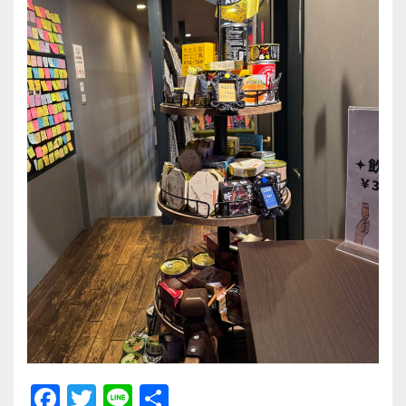
F
T
Li
共