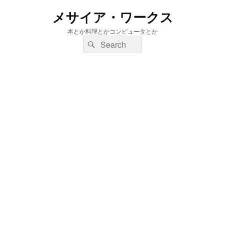
メサイア・ワークス
本とか料理とかコンピュータとか
検
検
索:
索