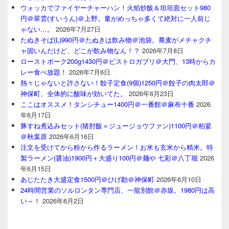
ウォッカでファイヤーチャーハン！火焰炒飯＆坦坦面セット980
円＠翠雲(すいうん)＠上野。量がめっちゃ多くて絶対に一人前じ
ゃない…。
2026年7月27日
たぬきそば(L)990円＠たぬきは飲み物＠池袋。蕎麦がメチャクチ
ャ固いんだけど、どこが飲み物なん！？
2026年7月8日
ローストポーク200g1430円＠ビストロガブリ＠大門、13時からカ
レー食べ放題！
2026年7月6日
熱々じゃないと許さない！餃子定食(9個)1250円＠餃子の肉太郎＠
神保町、全体的に酸味が効いてた。
2026年6月23日
ここはオススメ！タンシチュー1400円＠一番館＠麻布十番
2026
年6月17日
豚すね煮込みセット(猪肘飯＝ジュージョウファン)1100円＠柏宴
＠秋葉原
2026年6月16日
注文を受けてから粉から作るラーメン！お米も玄米から精米。特
製ラーメン(醤油)1900円＋大盛り100円＠麺や 七彩＠八丁堀
2026
年6月15日
あじたたき大盛定食1500円＠ひげ勘＠神保町
2026年6月10日
24時間営業のソルロンタン専門店、一龍別館＠赤坂。1980円は高
い～！
2026年6月2日