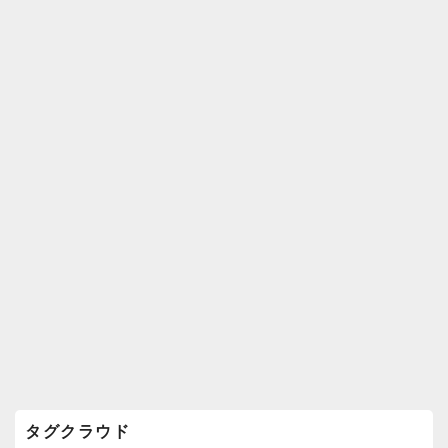
k
ウ
ィ
ジ
ェ
ッ
ト
エ
リ
ア
タグクラウド