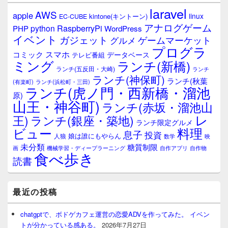
laravel
AWS
apple
linux
kintone(キントーン)
EC-CUBE
アナログゲーム
RaspberryPi
python
PHP
WordPress
イベント
ガジェット
ゲームマーケット
グルメ
プログラ
スマホ
コミック
データベース
テレビ番組
ミング
ランチ(新橋)
ランチ(五反田・大崎)
ランチ
ランチ(神保町)
ランチ(秋葉
(有楽町)
ランチ(浜松町・三田)
ランチ(虎ノ門・西新橋・溜池
原)
山王・神谷町)
ランチ(赤坂・溜池山
レ
王)
ランチ(銀座・築地)
ランチ限定グルメ
料理
ビュー
息子
投資
娘は誰にもやらん
人狼
数学
映
未分類
糖質制限
画
自作アプリ
自作物
機械学習・ディープラーニング
食べ歩き
読書
最近の投稿
chatgptで、ボドゲカフェ運営の恋愛ADVを作ってみた。 イベン
トが分かっている感ある。
2026年7月27日