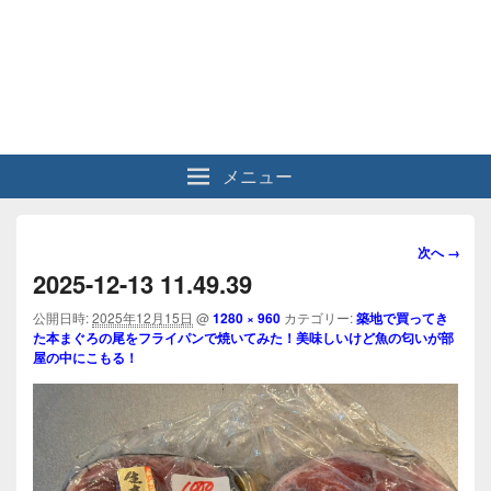
メニュー
画
次へ →
像
2025-12-13 11.49.39
ナ
ビ
公開日時:
2025年12月15日
@
1280 × 960
カテゴリー:
築地で買ってき
た本まぐろの尾をフライパンで焼いてみた！美味しいけど魚の匂いが部
ゲ
屋の中にこもる！
ー
シ
ョ
ン