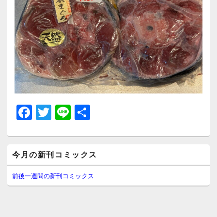
F
T
Li
共
a
wi
n
有
c
tt
e
メ
e
er
今月の新刊コミックス
イ
ン
b
サ
前後一週間の新刊コミックス
イ
o
ド
o
バ
ー