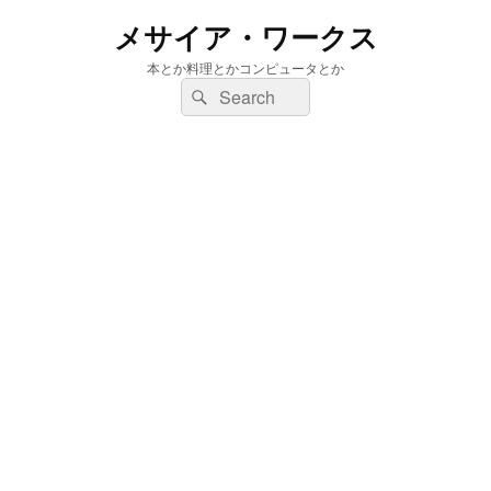
メサイア・ワークス
本とか料理とかコンピュータとか
検
検
索:
索