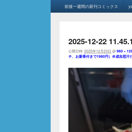
メ
前後一週間の新刊コミックス
y
イ
ン
メ
ニ
ュ
2025-12-22 11.45.
ー
公開日時:
2025年12月23日
@
960 × 12
チ、お新香付きで1980円）＠成吉思汗