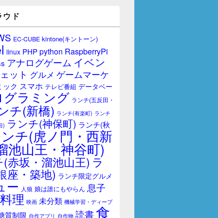
ラウド
WS
kintone(キントーン)
EC-CUBE
l
RaspberryPi
python
PHP
linux
イベン
アナログゲーム
ss
ェット
ゲームマーケ
グルメ
スマホ
ミック
データベー
テレビ番組
ログラミング
ランチ(五反田・
ンチ(新橋)
ランチ(有楽町)
ランチ
ランチ(神保町)
ランチ(秋
田)
ランチ(虎ノ門・西新
溜池山王・神谷町)
(赤坂・溜池山王)
ラ
銀座・築地)
ランチ限定グルメ
ュー
息子
娘は誰にもやらん
人狼
料理
未分類
映画
機械学習・ディープ
食
読書
糖質制限
自作アプリ
自作物