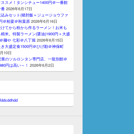
ススメ！タンシチュー1400円＠一番館
十番
2026年6月17日
煮込みセット(猪肘飯＝ジュージョウファ
00円＠柏宴＠秋葉原
2026年6月16日
受けてから粉から作るラーメン！お米も
精米。特製ラーメン(醤油)1900円＋大盛
円＠麺や 七彩＠八丁堀
2026年6月15日
き大盛定食1500円＠ひげ勘＠神保町
6月10日
間営業のソルロンタン専門店、一龍別館＠
980円は高い～！
2026年6月2日
 fddcddhdd