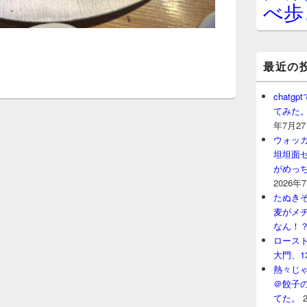
べ歩
最近の
chat
てみた
年7月2
ウォッ
坦坦面セ
がめっ
2026年
たぬきそ
麦がメ
なん！
ロースト
大門、1
熱々じゃ
＠餃子
てた。