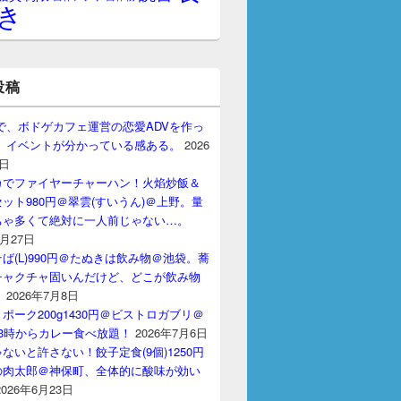
き
投稿
gptで、ボドゲカフェ運営の恋愛ADVを作っ
。 イベントが分かっている感ある。
2026
7日
カでファイヤーチャーハン！火焰炒飯＆
ット980円＠翠雲(すいうん)＠上野。量
ちゃ多くて絶対に一人前じゃない…。
7月27日
ば(L)990円＠たぬきは飲み物＠池袋。蕎
チャクチャ固いんだけど、どこが飲み物
？
2026年7月8日
ポーク200g1430円＠ビストロガブリ＠
3時からカレー食べ放題！
2026年7月6日
ないと許さない！餃子定食(9個)1250円
の肉太郎＠神保町、全体的に酸味が効い
2026年6月23日