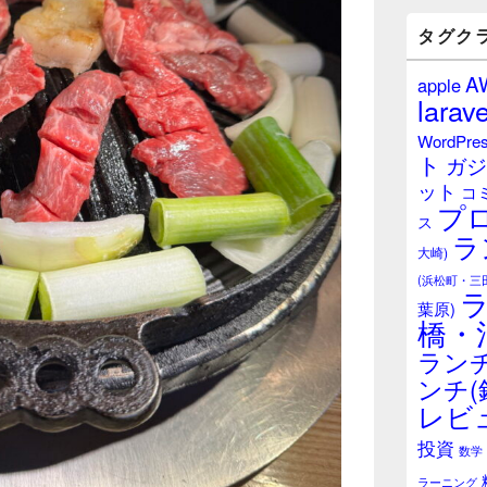
バ
ー
タグク
ウ
ィ
A
apple
ジ
larave
ェ
ッ
WordPre
ト
ト
ガジ
エ
ット
リ
コ
プ
ア
ス
ラ
大崎)
(浜松町・三
葉原)
橋・
ランチ
ンチ(
レビ
投資
数学
ラーニング