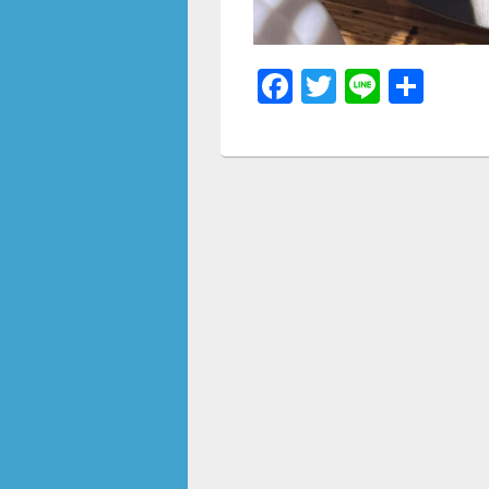
F
T
Li
共
a
wi
n
有
c
tt
e
e
er
b
o
o
k