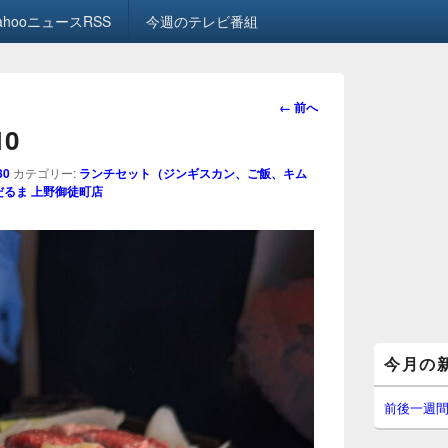
ahooニュースRSS
今週のテレビ番組
画
← 前へ
像
10
ナ
ビ
80
カテゴリー:
ランチセット（ジンギスカン、ご飯、キム
ゲ
だるま 上野御徒町店
ー
シ
ョ
ン
メ
今月の
イ
ン
サ
前後一週
イ
ド