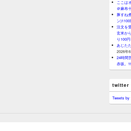
ここはオ
＠麻布
豚すね
ン)11
注文を
玄米から
り100
あじたた
2026年
24時
赤坂。1
twitter
Tweets by