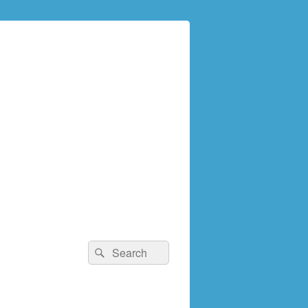
検
検
索:
索