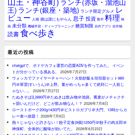
山王・神谷町)
ランチ(赤坂・溜池山
レ
王)
ランチ(銀座・築地)
ランチ限定グルメ
料理
ビュー
息子
投資
娘は誰にもやらん
人狼
数学
映
未分類
糖質制限
画
自作アプリ
自作物
機械学習・ディープラーニング
食べ歩き
読書
最近の投稿
chatgptで、ボドゲカフェ運営の恋愛ADVを作ってみた。 イベン
トが分かっている感ある。
2026年7月27日
ウォッカでファイヤーチャーハン！火焰炒飯＆坦坦面セット980
円＠翠雲(すいうん)＠上野。量がめっちゃ多くて絶対に一人前じ
ゃない…。
2026年7月27日
たぬきそば(L)990円＠たぬきは飲み物＠池袋。蕎麦がメチャクチ
ャ固いんだけど、どこが飲み物なん！？
2026年7月8日
ローストポーク200g1430円＠ビストロガブリ＠大門、13時からカ
レー食べ放題！
2026年7月6日
熱々じゃないと許さない！餃子定食(9個)1250円＠餃子の肉太郎＠
神保町、全体的に酸味が効いてた。
2026年6月23日
ここはオススメ！タンシチュー1400円＠一番館＠麻布十番
2026