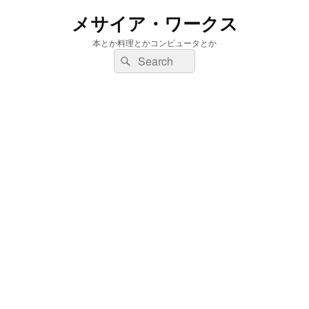
メサイア・ワークス
本とか料理とかコンピュータとか
検
検
索:
索