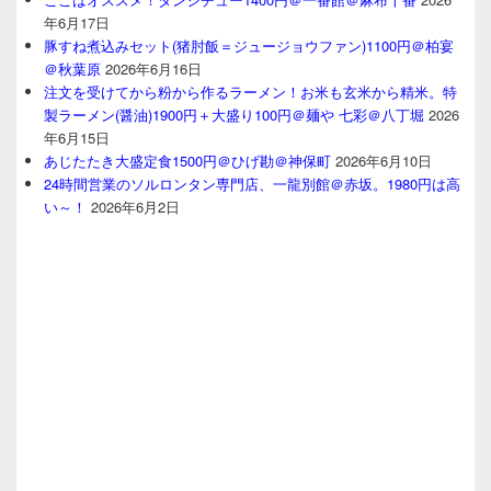
年6月17日
豚すね煮込みセット(猪肘飯＝ジュージョウファン)1100円＠柏宴
＠秋葉原
2026年6月16日
注文を受けてから粉から作るラーメン！お米も玄米から精米。特
製ラーメン(醤油)1900円＋大盛り100円＠麺や 七彩＠八丁堀
2026
年6月15日
あじたたき大盛定食1500円＠ひげ勘＠神保町
2026年6月10日
24時間営業のソルロンタン専門店、一龍別館＠赤坂。1980円は高
い～！
2026年6月2日