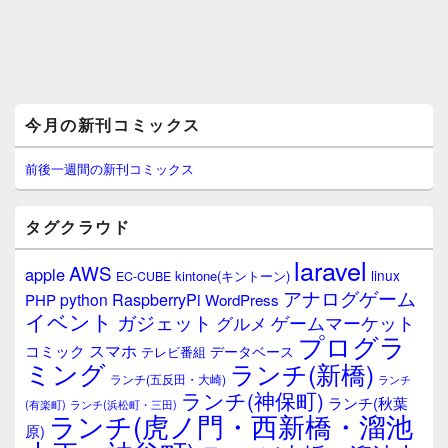
メ
今月の新刊コミックス
イ
ン
サ
前後一週間の新刊コミックス
イ
ド
バ
タグクラウド
ー
ウ
laravel
AWS
apple
ィ
linux
kintone(キントーン)
EC-CUBE
ジ
アナログゲーム
RaspberryPi
python
PHP
WordPress
ェ
イベント
ガジェット
ゲームマーケット
グルメ
ッ
プログラ
ト
スマホ
コミック
データベース
テレビ番組
エ
ミング
ランチ(新橋)
ランチ(五反田・大崎)
ランチ
リ
ランチ(神保町)
ア
ランチ(秋葉
(有楽町)
ランチ(浜松町・三田)
ランチ(虎ノ門・西新橋・溜池
原)