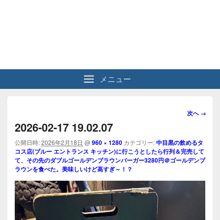
メニュー
画
次へ →
像
2026-02-17 19.02.07
ナ
ビ
公開日時:
2026年2月18日
@
960 × 1280
カテゴリー:
中目黒の飲めるタ
コス店(ブルー エントランス キッチン)に行こうとしたら行列＆完売して
ゲ
て、その先のダブルゴールデンブラウンバーガー3280円＠ゴールデンブ
ー
ラウンを食べた。美味しいけど高すぎ～！？
シ
ョ
ン