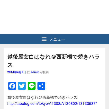
メニュー
越後屋玄白はなれ＠西新橋で焼きハラ
ス
2014年4月9日
に
admin
が投稿
F
T
Li
共
a
wi
n
有
越後屋玄白はなれ＠西新橋で焼きハラス
c
tt
e
http://tabelog.com/tokyo/A1308/A130802/13133587/