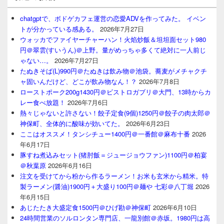
chatgptで、ボドゲカフェ運営の恋愛ADVを作ってみた。 イベン
トが分かっている感ある。
2026年7月27日
ウォッカでファイヤーチャーハン！火焰炒飯＆坦坦面セット980
円＠翠雲(すいうん)＠上野。量がめっちゃ多くて絶対に一人前じ
ゃない…。
2026年7月27日
たぬきそば(L)990円＠たぬきは飲み物＠池袋。蕎麦がメチャクチ
ャ固いんだけど、どこが飲み物なん！？
2026年7月8日
ローストポーク200g1430円＠ビストロガブリ＠大門、13時からカ
レー食べ放題！
2026年7月6日
熱々じゃないと許さない！餃子定食(9個)1250円＠餃子の肉太郎＠
神保町、全体的に酸味が効いてた。
2026年6月23日
ここはオススメ！タンシチュー1400円＠一番館＠麻布十番
2026
年6月17日
豚すね煮込みセット(猪肘飯＝ジュージョウファン)1100円＠柏宴
＠秋葉原
2026年6月16日
注文を受けてから粉から作るラーメン！お米も玄米から精米。特
製ラーメン(醤油)1900円＋大盛り100円＠麺や 七彩＠八丁堀
2026
年6月15日
あじたたき大盛定食1500円＠ひげ勘＠神保町
2026年6月10日
24時間営業のソルロンタン専門店、一龍別館＠赤坂。1980円は高