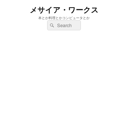
メサイア・ワークス
本とか料理とかコンピュータとか
検
検
索:
索