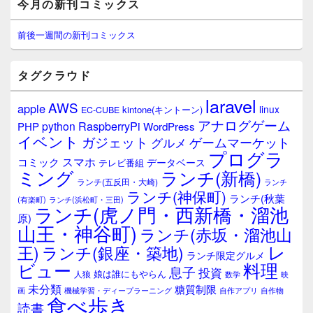
今月の新刊コミックス
イ
ン
サ
前後一週間の新刊コミックス
イ
ド
バ
タグクラウド
ー
ウ
laravel
AWS
apple
ィ
linux
kintone(キントーン)
EC-CUBE
ジ
アナログゲーム
RaspberryPi
python
PHP
WordPress
ェ
イベント
ガジェット
ゲームマーケット
グルメ
ッ
プログラ
ト
スマホ
コミック
データベース
テレビ番組
エ
ミング
ランチ(新橋)
ランチ(五反田・大崎)
ランチ
リ
ランチ(神保町)
ア
ランチ(秋葉
(有楽町)
ランチ(浜松町・三田)
ランチ(虎ノ門・西新橋・溜池
原)
山王・神谷町)
ランチ(赤坂・溜池山
レ
王)
ランチ(銀座・築地)
ランチ限定グルメ
料理
ビュー
息子
投資
娘は誰にもやらん
人狼
数学
映
未分類
糖質制限
画
自作アプリ
自作物
機械学習・ディープラーニング
食べ歩き
読書