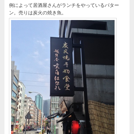
e
er
例によって居酒屋さんがランチをやっているパター
b
ン。売りは炭火の焼き魚。
o
o
k