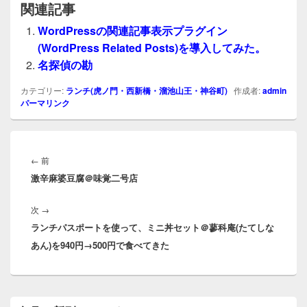
関連記事
WordPressの関連記事表示プラグイン
(WordPress Related Posts)を導入してみた。
名探偵の勘
カテゴリー:
ランチ(虎ノ門・西新橋・溜池山王・神谷町)
作成者:
admin
パーマリンク
投
稿
前
←
前
ナ
激辛麻婆豆腐＠味覚二号店
の
ビ
投
ゲ
次
次
→
稿:
ー
ランチパスポートを使って、ミニ丼セット＠蓼科庵(たてしな
の
シ
あん)を940円→500円で食べてきた
投
ョ
稿:
ン
メ