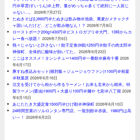
円＠翠雲(すいうん)＠上野。量がめっちゃ多くて絶対に一人前じ
ゃない…。
2026年7月27日
たぬきそば(L)990円＠たぬきは飲み物＠池袋。蕎麦がメチャクチ
ャ固いんだけど、どこが飲み物なん！？
2026年7月8日
ローストポーク200g1430円＠ビストロガブリ＠大門、13時からカ
レー食べ放題！
2026年7月6日
熱々じゃないと許さない！餃子定食(9個)1250円＠餃子の肉太郎＠
神保町、全体的に酸味が効いてた。
2026年6月23日
ここはオススメ！タンシチュー1400円＠一番館＠麻布十番
2026
年6月17日
豚すね煮込みセット(猪肘飯＝ジュージョウファン)1100円＠柏宴
＠秋葉原
2026年6月16日
注文を受けてから粉から作るラーメン！お米も玄米から精米。特
製ラーメン(醤油)1900円＋大盛り100円＠麺や 七彩＠八丁堀
2026
年6月15日
あじたたき大盛定食1500円＠ひげ勘＠神保町
2026年6月10日
24時間営業のソルロンタン専門店、一龍別館＠赤坂。1980円は高
い～！
2026年6月2日