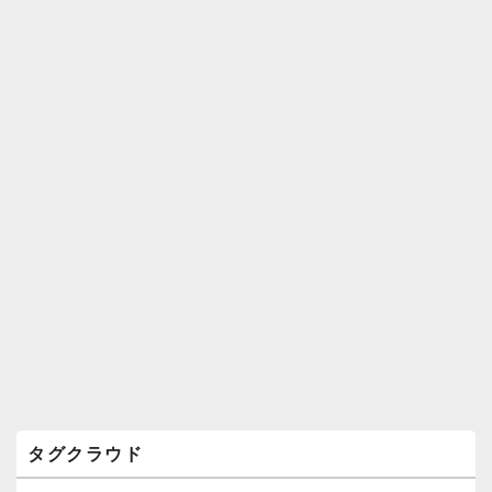
ィ
ジ
ェ
ッ
ト
エ
リ
ア
タグクラウド