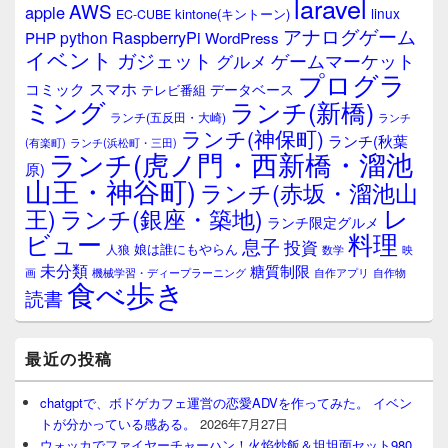
laravel
AWS
apple
linux
kintone(キントーン)
EC-CUBE
アナログゲーム
RaspberryPi
python
PHP
WordPress
イベント
ガジェット
ゲームマーケット
グルメ
プログラ
スマホ
コミック
データベース
テレビ番組
ミング
ランチ(新橋)
ランチ(五反田・大崎)
ランチ
ランチ(神保町)
ランチ(秋葉
(有楽町)
ランチ(浜松町・三田)
ランチ(虎ノ門・西新橋・溜池
原)
山王・神谷町)
ランチ(赤坂・溜池山
レ
王)
ランチ(銀座・築地)
ランチ限定グルメ
料理
ビュー
息子
投資
娘は誰にもやらん
人狼
数学
映
未分類
糖質制限
画
自作アプリ
自作物
機械学習・ディープラーニング
食べ歩き
読書
最近の投稿
chatgptで、ボドゲカフェ運営の恋愛ADVを作ってみた。 イベン
トが分かっている感ある。
2026年7月27日
ウォッカでファイヤーチャーハン！火焰炒飯＆坦坦面セット980