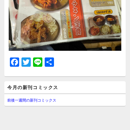
F
T
Li
共
a
wi
n
有
c
tt
e
メ
e
er
今月の新刊コミックス
イ
ン
b
サ
前後一週間の新刊コミックス
イ
o
ド
o
バ
ー
k
ウ