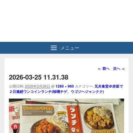
メニュー
画
← 前へ
次へ →
像
2026-03-25 11.31.38
ナ
ビ
公開日時:
2026年3月26日
@
1280 × 960
カテゴリー:
兄夫食堂＠赤坂で
２日連続ワンコインランチ(味噌チゲ、ウゴジヘジャンクク)
ゲ
ー
シ
ョ
ン