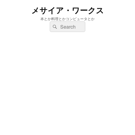
メサイア・ワークス
本とか料理とかコンピュータとか
検
検
索:
索