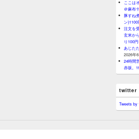
ここはオ
＠麻布
豚すね
ン)11
注文を
玄米から
り100
あじたた
2026年
24時
赤坂。1
twitter
Tweets by