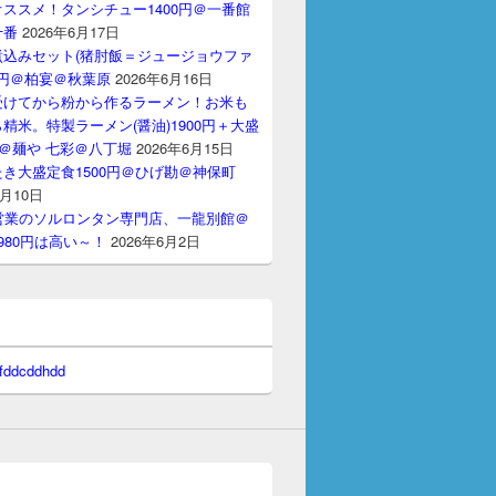
ススメ！タンシチュー1400円＠一番館
十番
2026年6月17日
煮込みセット(猪肘飯＝ジュージョウファ
00円＠柏宴＠秋葉原
2026年6月16日
受けてから粉から作るラーメン！お米も
精米。特製ラーメン(醤油)1900円＋大盛
円＠麺や 七彩＠八丁堀
2026年6月15日
き大盛定食1500円＠ひげ勘＠神保町
6月10日
間営業のソルロンタン専門店、一龍別館＠
980円は高い～！
2026年6月2日
 fddcddhdd