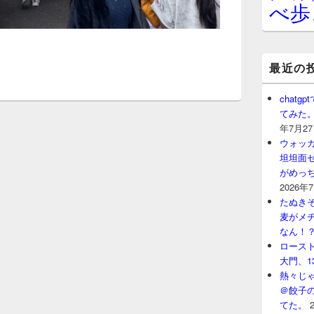
べ歩
最近の
chat
てみた
年7月2
ウォッ
坦坦面セ
がめっ
2026年
たぬきそ
麦がメ
なん！
ロースト
大門、1
熱々じゃ
＠餃子
てた。