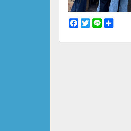
F
T
Li
共
a
wi
n
有
c
tt
e
e
er
b
o
o
k