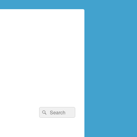
検
検
索:
索