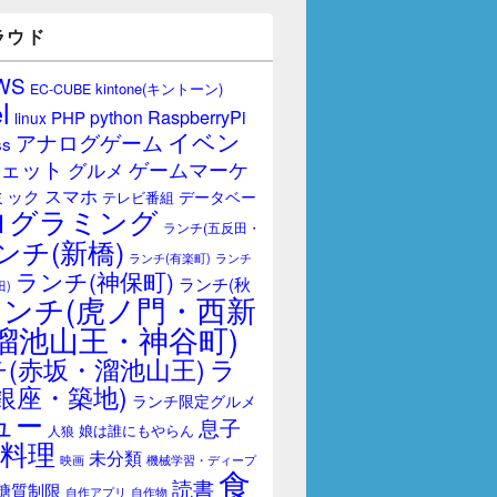
ラウド
WS
kintone(キントーン)
EC-CUBE
l
RaspberryPi
python
PHP
linux
イベン
アナログゲーム
ss
ェット
ゲームマーケ
グルメ
スマホ
ミック
データベー
テレビ番組
ログラミング
ランチ(五反田・
ンチ(新橋)
ランチ(有楽町)
ランチ
ランチ(神保町)
ランチ(秋
田)
ランチ(虎ノ門・西新
溜池山王・神谷町)
(赤坂・溜池山王)
ラ
銀座・築地)
ランチ限定グルメ
ュー
息子
娘は誰にもやらん
人狼
料理
未分類
映画
機械学習・ディープ
食
読書
糖質制限
自作アプリ
自作物