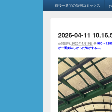
メ
前後一週間の新刊コミックス
y
イ
ン
メ
ニ
ュ
2026-04-11 10.16.
ー
公開日時:
2026年4月16日
@
960 × 128
が一番美味しかった気がする…。