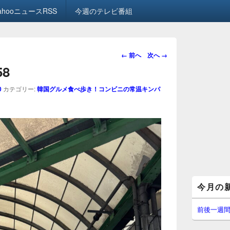
ahooニュースRSS
今週のテレビ番組
画
← 前へ
次へ →
像
58
ナ
ビ
0
カテゴリー:
韓国グルメ食べ歩き！コンビニの常温キンパ
ゲ
ー
シ
ョ
ン
メ
今月の
イ
ン
サ
前後一週
イ
ド