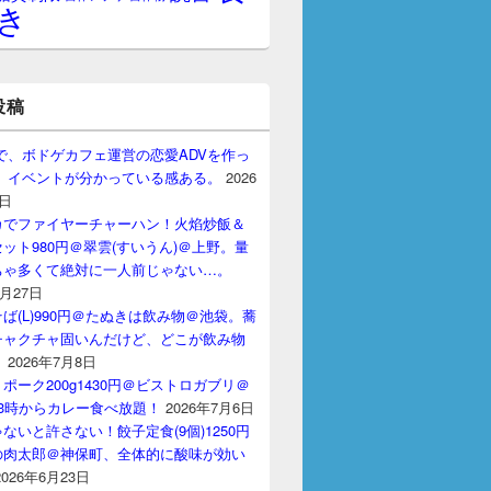
き
投稿
gptで、ボドゲカフェ運営の恋愛ADVを作っ
。 イベントが分かっている感ある。
2026
7日
カでファイヤーチャーハン！火焰炒飯＆
ット980円＠翠雲(すいうん)＠上野。量
ちゃ多くて絶対に一人前じゃない…。
7月27日
ば(L)990円＠たぬきは飲み物＠池袋。蕎
チャクチャ固いんだけど、どこが飲み物
？
2026年7月8日
ポーク200g1430円＠ビストロガブリ＠
3時からカレー食べ放題！
2026年7月6日
ないと許さない！餃子定食(9個)1250円
の肉太郎＠神保町、全体的に酸味が効い
2026年6月23日