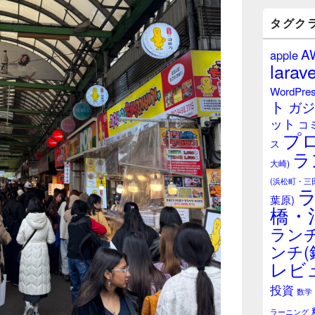
バ
ー
タグク
ウ
ィ
A
apple
ジ
larave
ェ
ッ
WordPre
ト
ト
ガジ
エ
ット
リ
コ
プ
ア
ス
ラ
大崎)
(浜松町・三
葉原)
橋・
ランチ
ンチ(
レビ
投資
数学
ラーニング