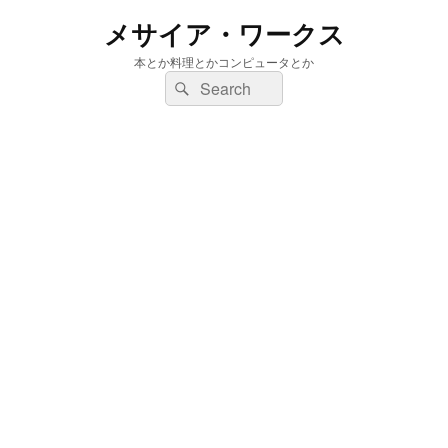
メサイア・ワークス
本とか料理とかコンピュータとか
検
検
索:
索