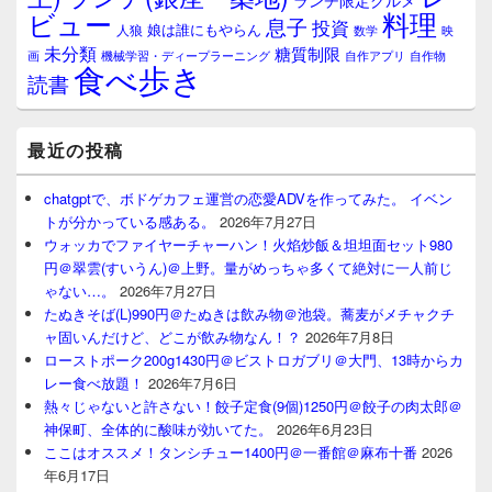
ランチ限定グルメ
料理
ビュー
息子
投資
娘は誰にもやらん
人狼
数学
映
未分類
糖質制限
画
自作アプリ
自作物
機械学習・ディープラーニング
食べ歩き
読書
最近の投稿
chatgptで、ボドゲカフェ運営の恋愛ADVを作ってみた。 イベン
トが分かっている感ある。
2026年7月27日
ウォッカでファイヤーチャーハン！火焰炒飯＆坦坦面セット980
円＠翠雲(すいうん)＠上野。量がめっちゃ多くて絶対に一人前じ
ゃない…。
2026年7月27日
たぬきそば(L)990円＠たぬきは飲み物＠池袋。蕎麦がメチャクチ
ャ固いんだけど、どこが飲み物なん！？
2026年7月8日
ローストポーク200g1430円＠ビストロガブリ＠大門、13時からカ
レー食べ放題！
2026年7月6日
熱々じゃないと許さない！餃子定食(9個)1250円＠餃子の肉太郎＠
神保町、全体的に酸味が効いてた。
2026年6月23日
ここはオススメ！タンシチュー1400円＠一番館＠麻布十番
2026
年6月17日