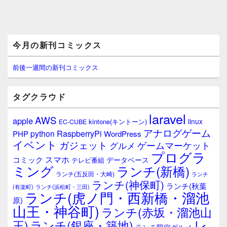
メ
今月の新刊コミックス
イ
ン
サ
前後一週間の新刊コミックス
イ
ド
バ
タグクラウド
ー
ウ
laravel
AWS
apple
ィ
linux
kintone(キントーン)
EC-CUBE
ジ
アナログゲーム
RaspberryPi
python
PHP
WordPress
ェ
イベント
ガジェット
ゲームマーケット
グルメ
ッ
プログラ
ト
スマホ
コミック
データベース
テレビ番組
エ
ミング
ランチ(新橋)
ランチ(五反田・大崎)
ランチ
リ
ランチ(神保町)
ア
ランチ(秋葉
(有楽町)
ランチ(浜松町・三田)
ランチ(虎ノ門・西新橋・溜池
原)
山王・神谷町)
ランチ(赤坂・溜池山
レ
王)
ランチ(銀座・築地)