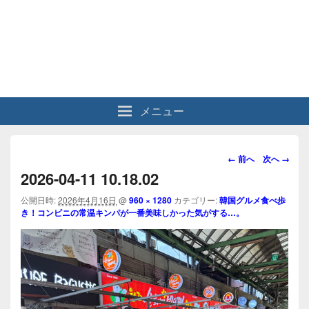
メニュー
画
← 前へ
次へ →
像
2026-04-11 10.18.02
ナ
ビ
公開日時:
2026年4月16日
@
960 × 1280
カテゴリー:
韓国グルメ食べ歩
き！コンビニの常温キンパが一番美味しかった気がする…。
ゲ
ー
シ
ョ
ン