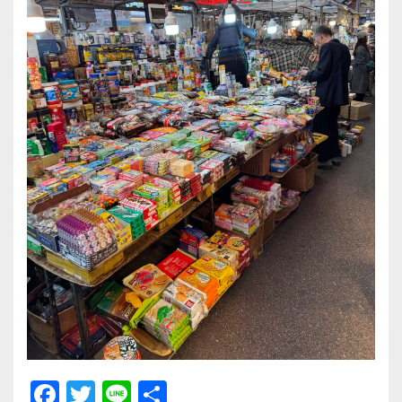
F
T
Li
共