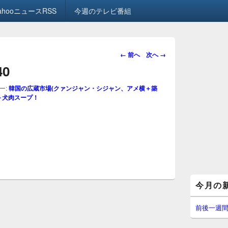
ahooニュースRSS
今週のテレビ番組
画
← 前へ
次へ →
像
40
ナ
ビ
ー:
韓国の広蔵市場(クァンジャン・シジャン、アメ横＋築
ゲ
＋犬肉スープ！
ー
シ
ョ
ン
メ
今月の
イ
ン
サ
前後一週
イ
ド