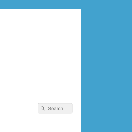
検
検
索:
索