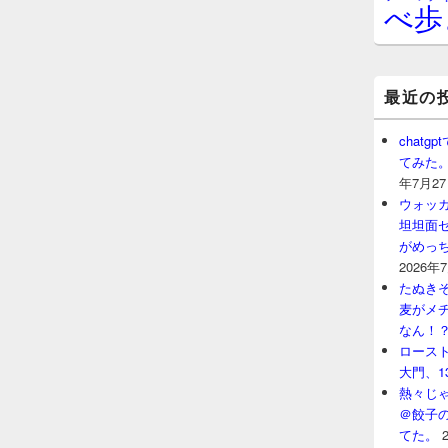
べ歩
最近の
chat
てみた
年7月2
ウォッ
坦坦面セ
がめっ
2026年
たぬきそ
麦がメ
なん！
ロースト
大門、1
熱々じゃ
＠餃子
てた。