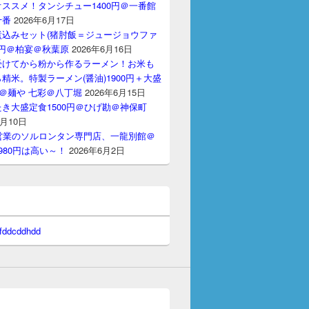
ススメ！タンシチュー1400円＠一番館
十番
2026年6月17日
煮込みセット(猪肘飯＝ジュージョウファ
00円＠柏宴＠秋葉原
2026年6月16日
受けてから粉から作るラーメン！お米も
精米。特製ラーメン(醤油)1900円＋大盛
円＠麺や 七彩＠八丁堀
2026年6月15日
き大盛定食1500円＠ひげ勘＠神保町
6月10日
間営業のソルロンタン専門店、一龍別館＠
980円は高い～！
2026年6月2日
 fddcddhdd