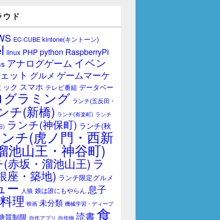
ラウド
WS
kintone(キントーン)
EC-CUBE
l
RaspberryPi
python
PHP
linux
イベン
アナログゲーム
ss
ェット
ゲームマーケ
グルメ
スマホ
ミック
データベー
テレビ番組
ログラミング
ランチ(五反田・
ンチ(新橋)
ランチ(有楽町)
ランチ
ランチ(神保町)
ランチ(秋
田)
ランチ(虎ノ門・西新
溜池山王・神谷町)
(赤坂・溜池山王)
ラ
銀座・築地)
ランチ限定グルメ
ュー
息子
娘は誰にもやらん
人狼
料理
未分類
映画
機械学習・ディープ
食
読書
糖質制限
自作アプリ
自作物