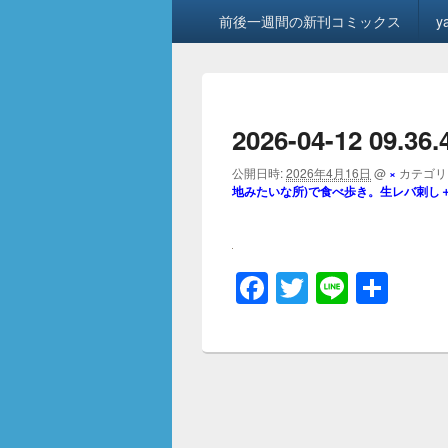
メ
前後一週間の新刊コミックス
y
イ
ン
メ
ニ
ュ
2026-04-12 09.36.
ー
公開日時:
2026年4月16日
@
×
カテゴリ
地みたいな所)で食べ歩き。生レバ刺し
F
T
Li
共
a
wi
n
有
c
tt
e
e
er
b
o