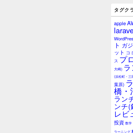
バ
ー
タグク
ウ
ィ
A
apple
ジ
larave
ェ
ッ
WordPre
ト
ト
ガジ
エ
ット
リ
コ
プ
ア
ス
ラ
大崎)
(浜松町・三
葉原)
橋・
ランチ
ンチ(
レビ
投資
数学
ラーニング