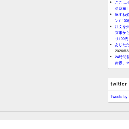
ここはオ
＠麻布
豚すね
ン)11
注文を
玄米から
り100
あじたた
2026年
24時
赤坂。1
twitter
Tweets by