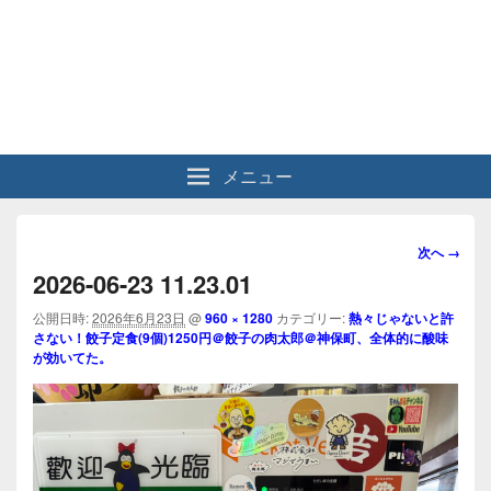
メニュー
画
次へ →
像
2026-06-23 11.23.01
ナ
ビ
公開日時:
2026年6月23日
@
960 × 1280
カテゴリー:
熱々じゃないと許
さない！餃子定食(9個)1250円＠餃子の肉太郎＠神保町、全体的に酸味
ゲ
が効いてた。
ー
シ
ョ
ン