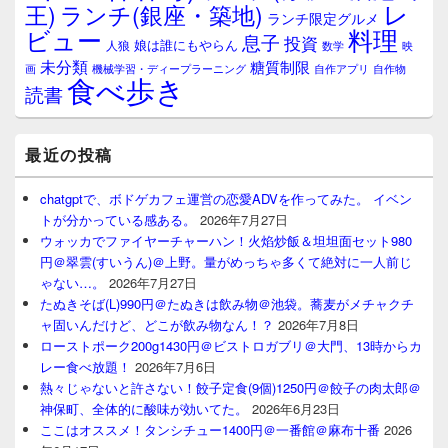
レ
王)
ランチ(銀座・築地)
ランチ限定グルメ
料理
ビュー
息子
投資
娘は誰にもやらん
人狼
数学
映
未分類
糖質制限
画
自作アプリ
自作物
機械学習・ディープラーニング
食べ歩き
読書
最近の投稿
chatgptで、ボドゲカフェ運営の恋愛ADVを作ってみた。 イベン
トが分かっている感ある。
2026年7月27日
ウォッカでファイヤーチャーハン！火焰炒飯＆坦坦面セット980
円＠翠雲(すいうん)＠上野。量がめっちゃ多くて絶対に一人前じ
ゃない…。
2026年7月27日
たぬきそば(L)990円＠たぬきは飲み物＠池袋。蕎麦がメチャクチ
ャ固いんだけど、どこが飲み物なん！？
2026年7月8日
ローストポーク200g1430円＠ビストロガブリ＠大門、13時からカ
レー食べ放題！
2026年7月6日
熱々じゃないと許さない！餃子定食(9個)1250円＠餃子の肉太郎＠
神保町、全体的に酸味が効いてた。
2026年6月23日
ここはオススメ！タンシチュー1400円＠一番館＠麻布十番
2026