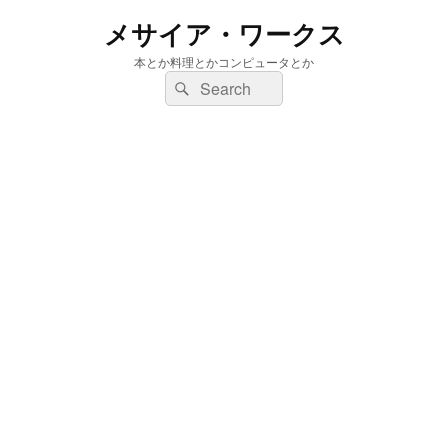
メサイア・ワークス
本とか料理とかコンピュータとか
検
検
索:
索