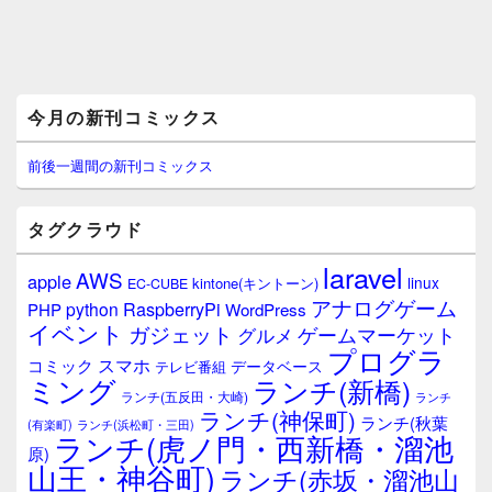
メ
今月の新刊コミックス
イ
ン
サ
前後一週間の新刊コミックス
イ
ド
バ
タグクラウド
ー
ウ
laravel
AWS
apple
ィ
linux
kintone(キントーン)
EC-CUBE
ジ
アナログゲーム
RaspberryPi
python
PHP
WordPress
ェ
イベント
ガジェット
ゲームマーケット
グルメ
ッ
プログラ
ト
スマホ
コミック
データベース
テレビ番組
エ
ミング
ランチ(新橋)
ランチ(五反田・大崎)
ランチ
リ
ランチ(神保町)
ア
ランチ(秋葉
(有楽町)
ランチ(浜松町・三田)
ランチ(虎ノ門・西新橋・溜池
原)
山王・神谷町)
ランチ(赤坂・溜池山