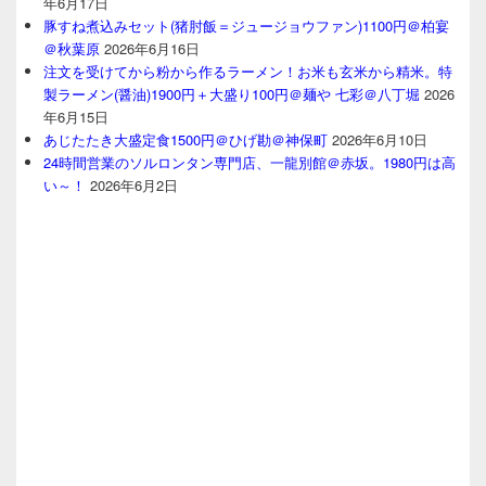
年6月17日
豚すね煮込みセット(猪肘飯＝ジュージョウファン)1100円＠柏宴
＠秋葉原
2026年6月16日
注文を受けてから粉から作るラーメン！お米も玄米から精米。特
製ラーメン(醤油)1900円＋大盛り100円＠麺や 七彩＠八丁堀
2026
年6月15日
あじたたき大盛定食1500円＠ひげ勘＠神保町
2026年6月10日
24時間営業のソルロンタン専門店、一龍別館＠赤坂。1980円は高
い～！
2026年6月2日