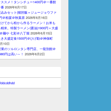
ススメ！タンシチュー1400円＠一番館
十番
2026年6月17日
煮込みセット(猪肘飯＝ジュージョウファ
00円＠柏宴＠秋葉原
2026年6月16日
受けてから粉から作るラーメン！お米も
精米。特製ラーメン(醤油)1900円＋大盛
円＠麺や 七彩＠八丁堀
2026年6月15日
き大盛定食1500円＠ひげ勘＠神保町
6月10日
間営業のソルロンタン専門店、一龍別館＠
980円は高い～！
2026年6月2日
 fddcddhdd