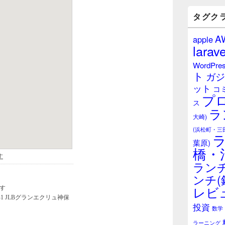
バ
ー
タグク
ウ
ィ
A
apple
ジ
larave
ェ
ッ
WordPre
ト
ト
ガジ
エ
ット
リ
コ
プ
ア
ス
ラ
大崎)
(浜松町・三
葉原)
橋・
ランチ
ンチ(
レビ
投資
数学
ラーニング