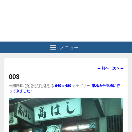
メニュー
画
← 前へ
次へ →
像
003
ナ
ビ
公開日時:
2012年2月13日
@
640 × 480
カテゴリー:
築地＆合羽橋に行
って来ました！
ゲ
ー
シ
ョ
ン