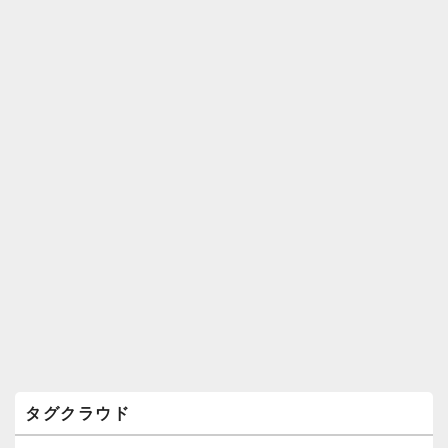
ィ
ジ
ェ
ッ
ト
エ
リ
ア
タグクラウド