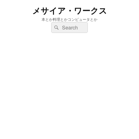
メサイア・ワークス
本とか料理とかコンピュータとか
検
検
索:
索