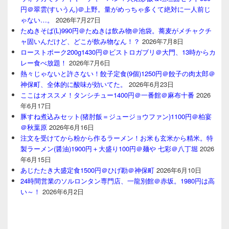
円＠翠雲(すいうん)＠上野。量がめっちゃ多くて絶対に一人前じ
ゃない…。
2026年7月27日
たぬきそば(L)990円＠たぬきは飲み物＠池袋。蕎麦がメチャクチ
ャ固いんだけど、どこが飲み物なん！？
2026年7月8日
ローストポーク200g1430円＠ビストロガブリ＠大門、13時からカ
レー食べ放題！
2026年7月6日
熱々じゃないと許さない！餃子定食(9個)1250円＠餃子の肉太郎＠
神保町、全体的に酸味が効いてた。
2026年6月23日
ここはオススメ！タンシチュー1400円＠一番館＠麻布十番
2026
年6月17日
豚すね煮込みセット(猪肘飯＝ジュージョウファン)1100円＠柏宴
＠秋葉原
2026年6月16日
注文を受けてから粉から作るラーメン！お米も玄米から精米。特
製ラーメン(醤油)1900円＋大盛り100円＠麺や 七彩＠八丁堀
2026
年6月15日
あじたたき大盛定食1500円＠ひげ勘＠神保町
2026年6月10日
24時間営業のソルロンタン専門店、一龍別館＠赤坂。1980円は高
い～！
2026年6月2日