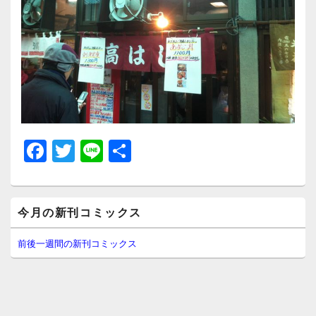
F
T
Li
共
a
wi
n
有
c
tt
e
メ
e
er
今月の新刊コミックス
イ
ン
b
サ
前後一週間の新刊コミックス
イ
o
ド
o
バ
ー
k
ウ