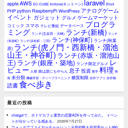
laravel
AWS
apple
linux
kintone(キントーン)
EC-CUBE
アナログゲーム
RaspberryPi
python
PHP
WordPress
イベント
ガジェット
ゲームマーケット
グルメ
プログラ
スマホ
コミック
データベース
テレビ番組
ミング
ランチ(新橋)
ランチ(五反田・大崎)
ランチ
ランチ(神保町)
ランチ(秋葉
(有楽町)
ランチ(浜松町・三田)
ランチ(虎ノ門・西新橋・溜池
原)
山王・神谷町)
ランチ(赤坂・溜池山
レ
王)
ランチ(銀座・築地)
ランチ限定グルメ
料理
ビュー
息子
投資
娘は誰にもやらん
人狼
数学
映
未分類
糖質制限
画
自作アプリ
自作物
機械学習・ディープラーニング
食べ歩き
読書
最近の投稿
chatgptで、ボドゲカフェ運営の恋愛ADVを作ってみた。 イベン
トが分かっている感ある。
2026年7月27日
ウォッカでファイヤーチャーハン！火焰炒飯＆坦坦面セット980