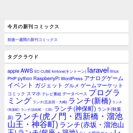
メ
今月の新刊コミックス
イ
ン
サ
前後一週間の新刊コミックス
イ
ド
バ
タグクラウド
ー
ウ
laravel
AWS
apple
ィ
linux
kintone(キントーン)
EC-CUBE
ジ
アナログゲーム
RaspberryPi
python
PHP
WordPress
ェ
イベント
ガジェット
ゲームマーケット
グルメ
ッ
プログラ
ト
スマホ
コミック
データベース
テレビ番組
エ
ミング
ランチ(新橋)
ランチ(五反田・大崎)
ランチ
リ
ランチ(神保町)
ア
ランチ(秋葉
(有楽町)
ランチ(浜松町・三田)
ランチ(虎ノ門・西新橋・溜池
原)
山王・神谷町)
ランチ(赤坂・溜池山
レ
王)
ランチ(銀座・築地)