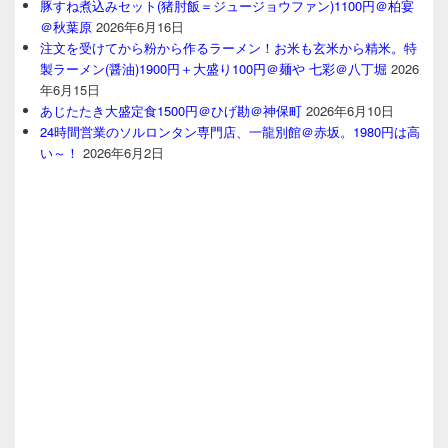
豚すね煮込みセット(猪肘飯＝ジュージョウファン)1100円＠柏宴
＠秋葉原
2026年6月16日
注文を受けてから粉から作るラーメン！お米も玄米から精米。特
製ラーメン(醤油)1900円＋大盛り100円＠麺や 七彩＠八丁堀
2026
年6月15日
あじたたき大盛定食1500円＠ひげ勘＠神保町
2026年6月10日
24時間営業のソルロンタン専門店、一龍別館＠赤坂。1980円は高
い～！
2026年6月2日