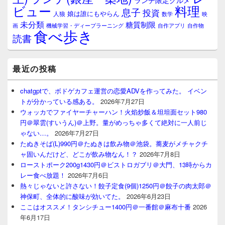
ランチ限定グルメ
料理
ビュー
息子
投資
娘は誰にもやらん
人狼
数学
映
未分類
糖質制限
画
自作アプリ
自作物
機械学習・ディープラーニング
食べ歩き
読書
最近の投稿
chatgptで、ボドゲカフェ運営の恋愛ADVを作ってみた。 イベン
トが分かっている感ある。
2026年7月27日
ウォッカでファイヤーチャーハン！火焰炒飯＆坦坦面セット980
円＠翠雲(すいうん)＠上野。量がめっちゃ多くて絶対に一人前じ
ゃない…。
2026年7月27日
たぬきそば(L)990円＠たぬきは飲み物＠池袋。蕎麦がメチャクチ
ャ固いんだけど、どこが飲み物なん！？
2026年7月8日
ローストポーク200g1430円＠ビストロガブリ＠大門、13時からカ
レー食べ放題！
2026年7月6日
熱々じゃないと許さない！餃子定食(9個)1250円＠餃子の肉太郎＠
神保町、全体的に酸味が効いてた。
2026年6月23日
ここはオススメ！タンシチュー1400円＠一番館＠麻布十番
2026
年6月17日