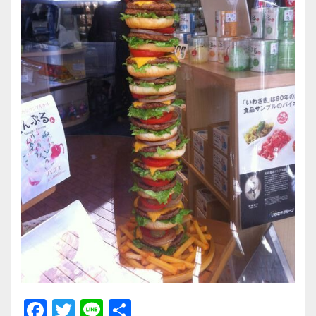
F
T
Li
共