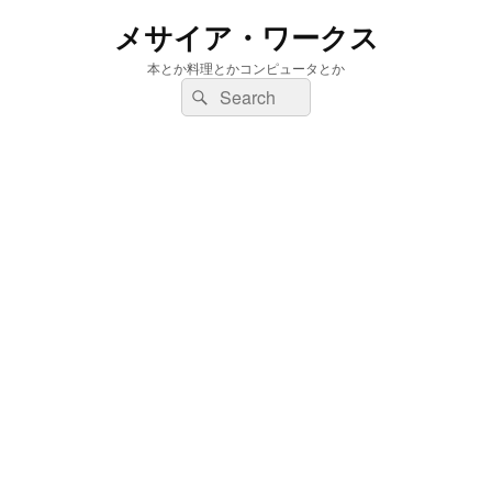
メサイア・ワークス
本とか料理とかコンピュータとか
検
検
索:
索