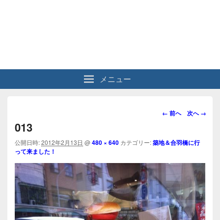
メニュー
画
← 前へ
次へ →
像
013
ナ
ビ
公開日時:
2012年2月13日
@
480 × 640
カテゴリー:
築地＆合羽橋に行
って来ました！
ゲ
ー
シ
ョ
ン