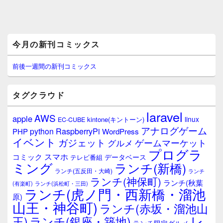
メ
今月の新刊コミックス
イ
ン
サ
前後一週間の新刊コミックス
イ
ド
バ
タグクラウド
ー
ウ
laravel
AWS
apple
ィ
linux
kintone(キントーン)
EC-CUBE
ジ
アナログゲーム
RaspberryPi
python
PHP
WordPress
ェ
イベント
ガジェット
ゲームマーケット
グルメ
ッ
プログラ
ト
スマホ
コミック
データベース
テレビ番組
エ
ミング
ランチ(新橋)
ランチ(五反田・大崎)
ランチ
リ
ランチ(神保町)
ア
ランチ(秋葉
(有楽町)
ランチ(浜松町・三田)
ランチ(虎ノ門・西新橋・溜池
原)
山王・神谷町)
ランチ(赤坂・溜池山
レ
王)
ランチ(銀座・築地)