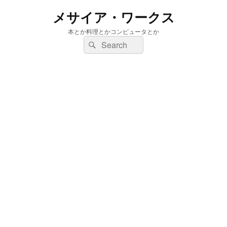
メサイア・ワークス
本とか料理とかコンピュータとか
検
検
索:
索