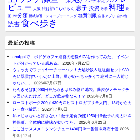
ランチ限定グルメ
料理
ビュー
息子
投資
娘は誰にもやらん
人狼
数学
映
未分類
糖質制限
画
自作アプリ
自作物
機械学習・ディープラーニング
食べ歩き
読書
最近の投稿
chatgptで、ボドゲカフェ運営の恋愛ADVを作ってみた。 イベン
トが分かっている感ある。
2026年7月27日
ウォッカでファイヤーチャーハン！火焰炒飯＆坦坦面セット980
円＠翠雲(すいうん)＠上野。量がめっちゃ多くて絶対に一人前じ
ゃない…。
2026年7月27日
たぬきそば(L)990円＠たぬきは飲み物＠池袋。蕎麦がメチャクチ
ャ固いんだけど、どこが飲み物なん！？
2026年7月8日
ローストポーク200g1430円＠ビストロガブリ＠大門、13時からカ
レー食べ放題！
2026年7月6日
熱々じゃないと許さない！餃子定食(9個)1250円＠餃子の肉太郎＠
神保町、全体的に酸味が効いてた。
2026年6月23日
ここはオススメ！タンシチュー1400円＠一番館＠麻布十番
2026
年6月17日