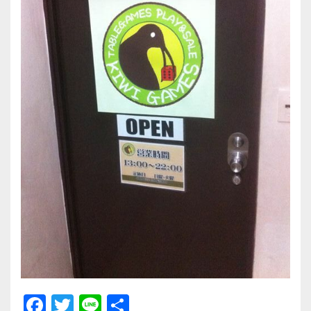
F
T
Li
共