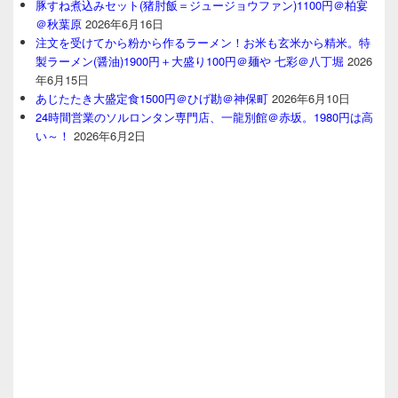
豚すね煮込みセット(猪肘飯＝ジュージョウファン)1100円＠柏宴
＠秋葉原
2026年6月16日
注文を受けてから粉から作るラーメン！お米も玄米から精米。特
製ラーメン(醤油)1900円＋大盛り100円＠麺や 七彩＠八丁堀
2026
年6月15日
あじたたき大盛定食1500円＠ひげ勘＠神保町
2026年6月10日
24時間営業のソルロンタン専門店、一龍別館＠赤坂。1980円は高
い～！
2026年6月2日