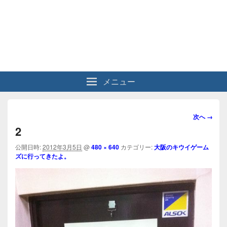
メニュー
画
次へ →
像
2
ナ
ビ
公開日時:
2012年3月5日
@
480 × 640
カテゴリー:
大阪のキウイゲーム
ズに行ってきたよ。
ゲ
ー
シ
ョ
ン