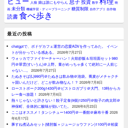
料理
ビュー
息子
投資
娘は誰にもやらん
人狼
数学
映
未分類
糖質制限
画
自作アプリ
自作物
機械学習・ディープラーニング
食べ歩き
読書
最近の投稿
chatgptで、ボドゲカフェ運営の恋愛ADVを作ってみた。 イベン
トが分かっている感ある。
2026年7月27日
ウォッカでファイヤーチャーハン！火焰炒飯＆坦坦面セット980
円＠翠雲(すいうん)＠上野。量がめっちゃ多くて絶対に一人前じ
ゃない…。
2026年7月27日
たぬきそば(L)990円＠たぬきは飲み物＠池袋。蕎麦がメチャクチ
ャ固いんだけど、どこが飲み物なん！？
2026年7月8日
ローストポーク200g1430円＠ビストロガブリ＠大門、13時からカ
レー食べ放題！
2026年7月6日
熱々じゃないと許さない！餃子定食(9個)1250円＠餃子の肉太郎＠
神保町、全体的に酸味が効いてた。
2026年6月23日
ここはオススメ！タンシチュー1400円＠一番館＠麻布十番
2026
年6月17日
豚すね煮込みセット(猪肘飯＝ジュージョウファン)1100円＠柏宴