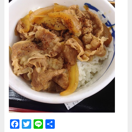
F
T
Li
共