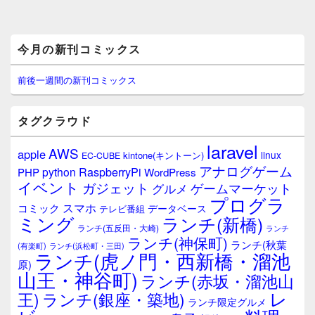
メ
今月の新刊コミックス
イ
ン
サ
前後一週間の新刊コミックス
イ
ド
バ
タグクラウド
ー
ウ
laravel
AWS
apple
ィ
linux
kintone(キントーン)
EC-CUBE
ジ
アナログゲーム
RaspberryPi
python
PHP
WordPress
ェ
イベント
ガジェット
ゲームマーケット
グルメ
ッ
プログラ
ト
スマホ
コミック
データベース
テレビ番組
エ
ミング
ランチ(新橋)
ランチ(五反田・大崎)
ランチ
リ
ランチ(神保町)
ア
ランチ(秋葉
(有楽町)
ランチ(浜松町・三田)
ランチ(虎ノ門・西新橋・溜池
原)
山王・神谷町)
ランチ(赤坂・溜池山
レ
王)
ランチ(銀座・築地)
ランチ限定グルメ