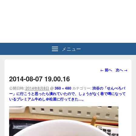
メニュー
画
← 前へ
次へ →
像
2014-08-07 19.00.16
ナ
ビ
公開日時:
2014年8月8日
@
360 × 480
カテゴリー:
渋谷の「せんべろバ
ー」に行こうと思ったら潰れていたので、しょうがなく巷で噂になって
ゲ
いるプレミアム牛めし＠松屋に行ってきた…。
ー
シ
ョ
ン