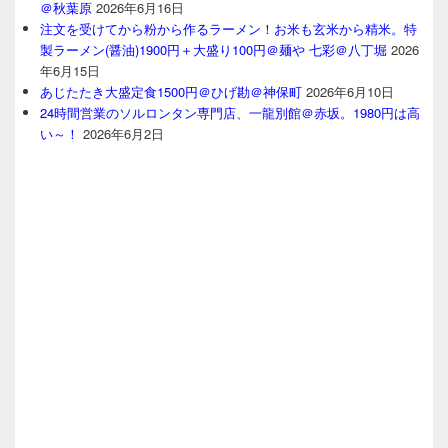
＠秋葉原
2026年6月16日
注文を受けてから粉から作るラーメン！お米も玄米から精米。特
製ラーメン(醤油)1900円＋大盛り100円＠麺や 七彩＠八丁堀
2026
年6月15日
あじたたき大盛定食1500円＠ひげ勘＠神保町
2026年6月10日
24時間営業のソルロンタン専門店、一龍別館＠赤坂。1980円は高
い～！
2026年6月2日