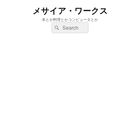
メサイア・ワークス
本とか料理とかコンピュータとか
検
検
索:
索