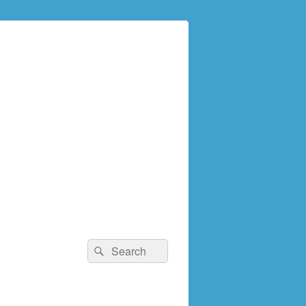
検
検
索:
索