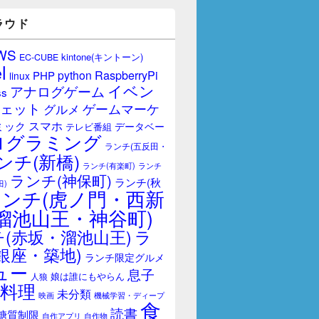
ラウド
WS
kintone(キントーン)
EC-CUBE
l
RaspberryPi
python
PHP
linux
イベン
アナログゲーム
ss
ェット
ゲームマーケ
グルメ
スマホ
ミック
データベー
テレビ番組
ログラミング
ランチ(五反田・
ンチ(新橋)
ランチ(有楽町)
ランチ
ランチ(神保町)
ランチ(秋
田)
ランチ(虎ノ門・西新
溜池山王・神谷町)
(赤坂・溜池山王)
ラ
銀座・築地)
ランチ限定グルメ
ュー
息子
娘は誰にもやらん
人狼
料理
未分類
映画
機械学習・ディープ
食
読書
糖質制限
自作アプリ
自作物