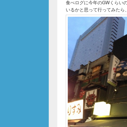
b
食べログに今年のGWくらい
いるかと思って行ってみたら
o
o
k