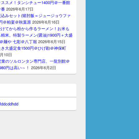
ススメ！タンシチュー1400円＠一番館
十番
2026年6月17日
煮込みセット(猪肘飯＝ジュージョウファ
00円＠柏宴＠秋葉原
2026年6月16日
受けてから粉から作るラーメン！お米も
精米。特製ラーメン(醤油)1900円＋大盛
円＠麺や 七彩＠八丁堀
2026年6月15日
き大盛定食1500円＠ひげ勘＠神保町
6月10日
間営業のソルロンタン専門店、一龍別館＠
980円は高い～！
2026年6月2日
 fddcddhdd