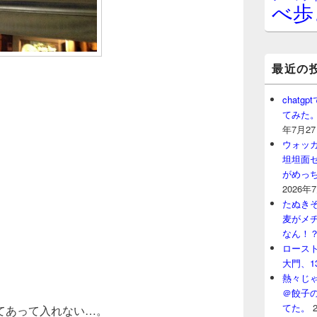
べ歩
最近の
chat
てみた
年7月2
ウォッ
坦坦面セ
がめっ
2026年
たぬきそ
麦がメ
なん！
ロースト
大門、1
熱々じゃ
＠餃子
てた。
てあって入れない…。