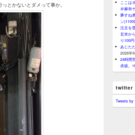
ここはオ
行っとかないとダメって事か。
＠麻布
豚すね
ン)11
注文を
玄米から
り100
あじたた
2026年
24時
赤坂。1
twitter
Tweets by