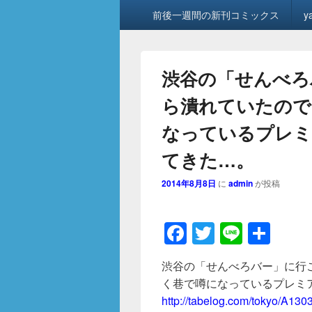
メ
前後一週間の新刊コミックス
y
イ
ン
メ
ニ
渋谷の「せんべろ
ュ
ー
ら潰れていたので
なっているプレミ
てきた…。
2014年8月8日
に
admin
が投稿
F
T
Li
共
a
wi
n
有
渋谷の「せんべろバー」に行
c
tt
e
く巷で噂になっているプレミ
e
er
http://tabelog.com/tokyo/A13