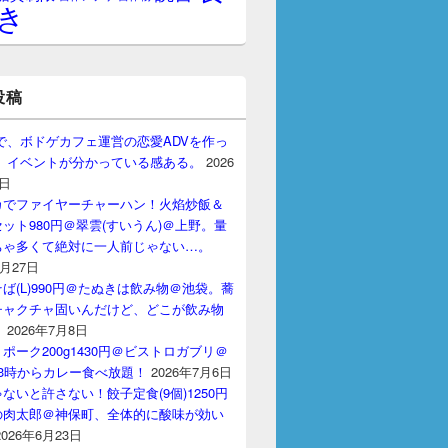
き
投稿
gptで、ボドゲカフェ運営の恋愛ADVを作っ
。 イベントが分かっている感ある。
2026
7日
カでファイヤーチャーハン！火焰炒飯＆
ット980円＠翠雲(すいうん)＠上野。量
ちゃ多くて絶対に一人前じゃない…。
7月27日
ば(L)990円＠たぬきは飲み物＠池袋。蕎
チャクチャ固いんだけど、どこが飲み物
？
2026年7月8日
ポーク200g1430円＠ビストロガブリ＠
3時からカレー食べ放題！
2026年7月6日
ないと許さない！餃子定食(9個)1250円
の肉太郎＠神保町、全体的に酸味が効い
2026年6月23日