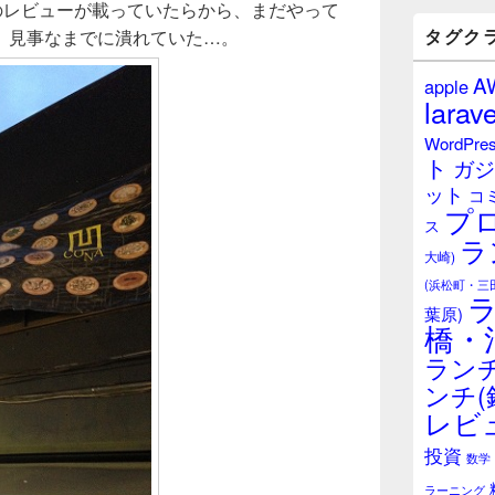
のレビューが載っていたらから、まだやって
バ
ー
タグク
、見事なまでに潰れていた…。
ウ
ィ
A
apple
ジ
larave
ェ
ッ
WordPre
ト
ト
ガジ
エ
ット
リ
コ
プ
ア
ス
ラ
大崎)
(浜松町・三
葉原)
橋・
ランチ
ンチ(
レビ
投資
数学
ラーニング