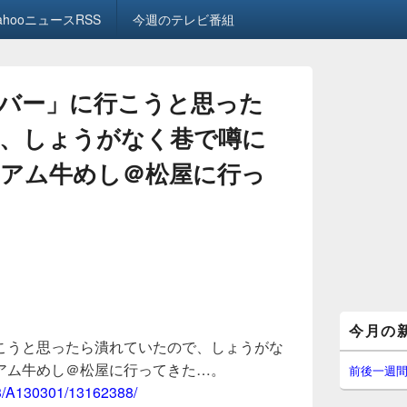
ahooニュースRSS
今週のテレビ番組
バー」に行こうと思った
、しょうがなく巷で噂に
アム牛めし＠松屋に行っ
メ
今月の
イ
こうと思ったら潰れていたので、しょうがな
ン
アム牛めし＠松屋に行ってきた…。
サ
前後一週
イ
03/A130301/13162388/
ド